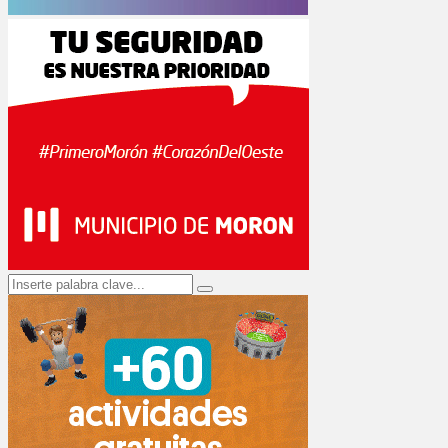
Search
Search
for: