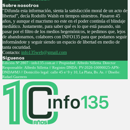
Sobre nosotros
"Difunda esta información, sienta la satisfacción moral de un acto de
libertad”, decía Rodolfo Walsh en tiempos siniestros. Pasaron 45
años, y aunque el macrismo no este en el poder continúa el blindaje
mediático. Justamente, para saber qué es lo que está pasando, sin
pasar por el filtro de los medios hegemónicos, te pedimos que, lejos
de abandonarnos, colabores con INFO135 para que podamos seguir
informándote y seguir siendo un espacio de libertad en medio de
tanta oscuridad.
Contacto:
info135web@gmail.com
Síguenos
Facebook
Twitter
Instagram
Youtube
Edición Nº 2807 - info135.com.ar // Propiedad: Alfredo Silletta. Director
Responsable: Alfredo Silletta // Registro DNDA: PV-2026-10090025-APN-
DNDA#MJ // Domicilio legal: calle 45 e/ 9 y 10, La Plata, Bs. As. // Diseño:
Rafael Guerrero
Facebook
Twitter
Instagram
Youtube