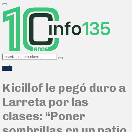
Search
for:
Primary
Menu
Search
Search
for:
PAÍS
Kicillof le pegó duro a
Larreta por las
clases: “Poner
sombrillas en un patio