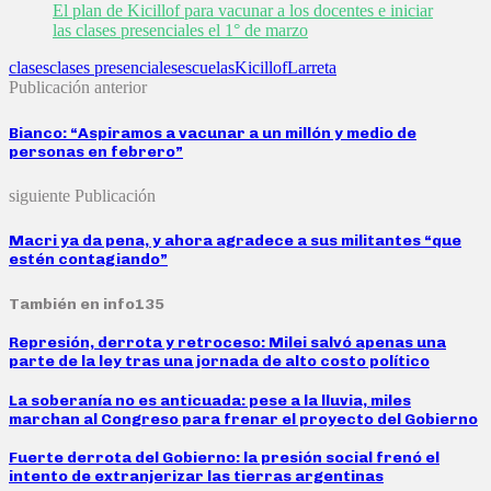
El plan de Kicillof para vacunar a los docentes e iniciar
las clases presenciales el 1° de marzo
clases
clases presenciales
escuelas
Kicillof
Larreta
Publicación anterior
Bianco: “Aspiramos a vacunar a un millón y medio de
personas en febrero”
siguiente Publicación
Macri ya da pena, y ahora agradece a sus militantes “que
estén contagiando”
También en info135
Represión, derrota y retroceso: Milei salvó apenas una
parte de la ley tras una jornada de alto costo político
La soberanía no es anticuada: pese a la lluvia, miles
marchan al Congreso para frenar el proyecto del Gobierno
Fuerte derrota del Gobierno: la presión social frenó el
intento de extranjerizar las tierras argentinas