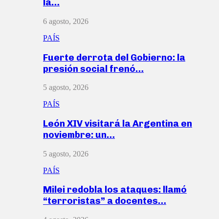
la…
6 agosto, 2026
PAÍS
Fuerte derrota del Gobierno: la
presión social frenó…
5 agosto, 2026
PAÍS
León XIV visitará la Argentina en
noviembre: un…
5 agosto, 2026
PAÍS
Milei redobla los ataques: llamó
“terroristas” a docentes…