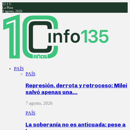
12.1
C
La Plata
8 agosto, 2026
Facebook
Twitter
Instagram
Youtube
PAÍS
PAÍS
Represión, derrota y retroceso: Milei
salvó apenas una…
7 agosto, 2026
PAÍS
La soberanía no es anticuada: pese a