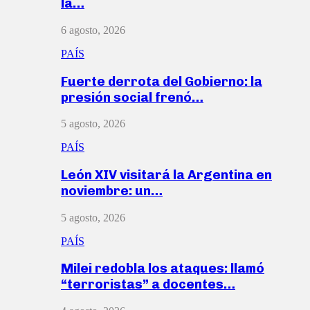
la…
6 agosto, 2026
PAÍS
Fuerte derrota del Gobierno: la
presión social frenó…
5 agosto, 2026
PAÍS
León XIV visitará la Argentina en
noviembre: un…
5 agosto, 2026
PAÍS
Milei redobla los ataques: llamó
“terroristas” a docentes…