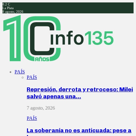
8.2
C
La Plata
8 agosto, 2026
Facebook
Twitter
Instagram
Youtube
PAÍS
PAÍS
Represión, derrota y retroceso: Milei
salvó apenas una…
7 agosto, 2026
PAÍS
La soberanía no es anticuada: pese a