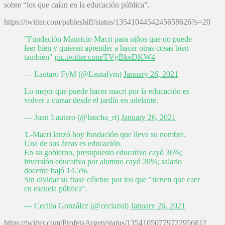
sobre “los que caían en la educación pública”.
https://twitter.com/pableshiff/status/1354104454245658626?s=20
"Fundación Mauricio Macri para niños que no puede
leer bien y quieren aprender a hacer otras cosas bien
también"
pic.twitter.com/TVgBkeDKW4
— Lautaro FyM (@Lautafym)
January 26, 2021
Lo mejor que puede hacer macri por la educación es
volver a cursar desde el jardín en adelante.
— Juan Lautaro (@laucha_rt)
January 26, 2021
1.-Macri lanzó hoy fundación que lleva su nombre.
Una de sus áreas es educación.
En su gobierno, presupuesto educativo cayó 36%;
inversión educativa por alumno cayó 20%; salario
docente bajó 14.5%.
Sin olvidar su frase célebre por los que "tienen que caer
en escuela pública".
— Cecilia González (@ceciazul)
January 26, 2021
https://twitter.com/ProfetaArgen/status/1354105077972295681?