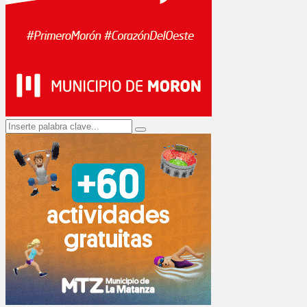
Search
Search
for: