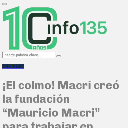
Search
for:
Primary
Menu
Search
Search
for:
"SIN RED"
¡El colmo! Macri creó
la fundación
“Mauricio Macri”
para trabajar en