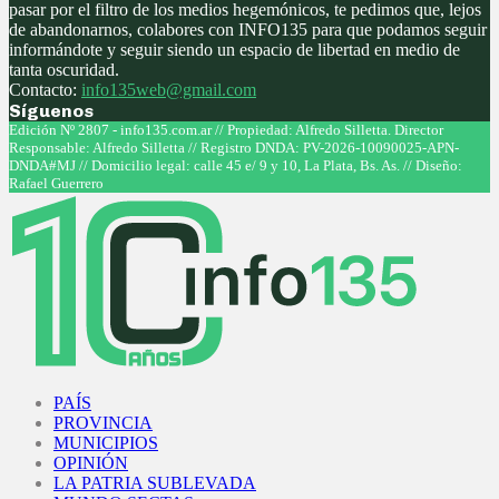
pasar por el filtro de los medios hegemónicos, te pedimos que, lejos
de abandonarnos, colabores con INFO135 para que podamos seguir
informándote y seguir siendo un espacio de libertad en medio de
tanta oscuridad.
Contacto:
info135web@gmail.com
Síguenos
Facebook
Twitter
Instagram
Youtube
Edición Nº 2807 - info135.com.ar // Propiedad: Alfredo Silletta. Director
Responsable: Alfredo Silletta // Registro DNDA: PV-2026-10090025-APN-
DNDA#MJ // Domicilio legal: calle 45 e/ 9 y 10, La Plata, Bs. As. // Diseño:
Rafael Guerrero
Facebook
Twitter
Instagram
Youtube
PAÍS
PROVINCIA
MUNICIPIOS
OPINIÓN
LA PATRIA SUBLEVADA