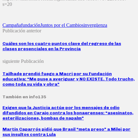
s=20
Campaña
fundación
Juntos por el Cambio
sinvergüenza
Publicación anterior
Cuáles son los cuatro puntos clave del regreso de las
clases presenciales en la Provincia
siguiente Publicación
Tailhade prendió fuego a Macri por su Fundación
educativa: “Me puse a averiguar y NO EXISTE. Todo trucho,
como toda su vida y obra”
También en info135
Exigen que la Justicia actúe por los mensajes de odio
difundidos en Carajo contra los bonaerenses: “asesinatos,
esterilizaciones, bombas de napalm”
Martín Caparrós pidió que Brasil “meta preso” a Milei por
sus insultos contra Lula