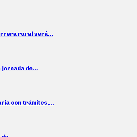
arrera rural será…
a jornada de…
aria con trámites,…
a de…