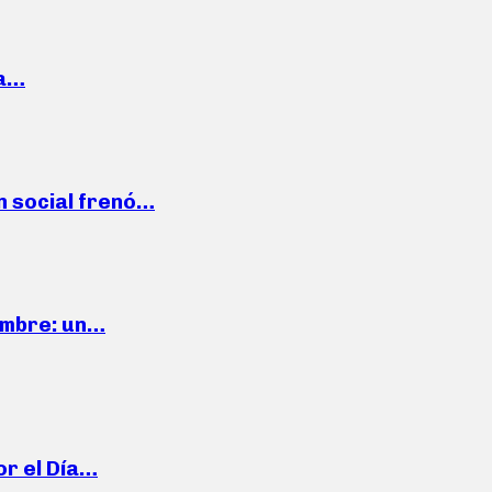
la…
n social frenó…
iembre: un…
or el Día…