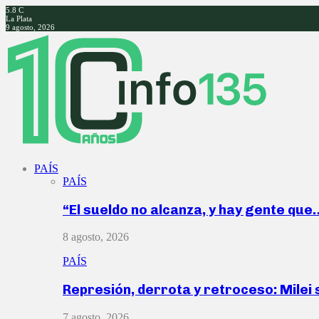
5.8
C
La Plata
9 agosto, 2026
Facebook
Twitter
Instagram
Youtube
PAÍS
PAÍS
“El sueldo no alcanza, y hay gente que
8 agosto, 2026
PAÍS
Represión, derrota y retroceso: Milei
7 agosto, 2026