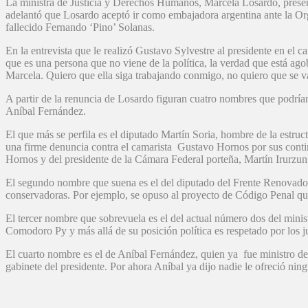
La ministra de Justicia y Derechos Humanos, Marcela Losardo, present
adelantó que Losardo aceptó ir como embajadora argentina ante la Or
fallecido Fernando ‘Pino’ Solanas.
En la entrevista que le realizó Gustavo Sylvestre al presidente en el 
que es una persona que no viene de la política, la verdad que está ag
Marcela. Quiero que ella siga trabajando conmigo, no quiero que se
A partir de la renuncia de Losardo figuran cuatro nombres que podrían
Aníbal Fernández.
El que más se perfila es el diputado Martín Soria, hombre de la estr
una firme denuncia contra el camarista Gustavo Hornos por sus contin
Hornos y del presidente de la Cámara Federal porteña, Martín Irurzun,
El segundo nombre que suena es el del diputado del Frente Renovador,
conservadoras. Por ejemplo, se opuso al proyecto de Código Penal qu
El tercer nombre que sobrevuela es el del actual número dos del minis
Comodoro Py y más allá de su posición política es respetado por los j
El cuarto nombre es el de Aníbal Fernández, quien ya fue ministro de 
gabinete del presidente. Por ahora Aníbal ya dijo nadie le ofreció ni