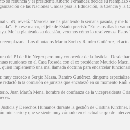
ó su renuncia y el presidente Alberto Fernández decide su reemplazo e
ganización de las Naciones Unidas para la Educación, la Ciencia y la
canal C5N, reveló:
“
Marcela me ha planteado la semana pasada, y me lo 
obiada”. En ese marco, el jefe de Estado precisó: “En estos días lo vam
 vaya. Me ha planteado su decisión, veremos cómo lo resolvemos. Estoy
 reemplazarla. Los diputados Martín Soria y Ramiro Gutiérrez, el actua
uctura del PJ de Río Negro pero muy conocedor de la Justicia. Desde ha
uas reuniones en al Casa Rosada con el ex presidente Mauricio Macri. 
 quien implementó una mal llamada doctrina para encarcelar funcionario
 muy cercado a Sergio Massa, Ramiro Gutiérrez, dirigente especializado
e redactó la la comisión de juristas que encabezó en su momento Raúl Z
terio, Juan Martín Mena, hombre de confianza de la vicepresidenta Cris
ueces.
Justicia y Derechos Humanos durante la gestión de Cristina Kirchner. E
ngún ministerio y que se siente muy cómodo en el actual cargo de interv