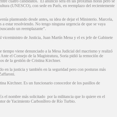
ntre cuatro candidatos. El anuncio será en las próximas horas pero se
 Cultura (UNESCO), con sede en París, en reemplazo del recientemente
venía planteando desde antes
,
su idea de dejar el Ministerio. Marcela,
os a estar resolviendo. No tengo ninguna urgencia de que se vaya
 buscando un reemplazante”.
l viceministro de Justicia, Juan Martín Mena y el ex jefe de Gabinete
ce tiempo viene denunciado a la Mesa Judicial del macrismo y realizó
Ante el Consejo de la Magistratura, Soria pidió la remoción de
s de la gestión de Cristina Kirchner.
 en la justicia y también en la seguridad pero con posturas más
affaroni.
tina Kirchner. Es un funcionario conocedor de los pasillos de
s el nombre más solicitado por la militancia que lo quiere en el
entor de Yacimiento Carbonífero de Río Turbio.