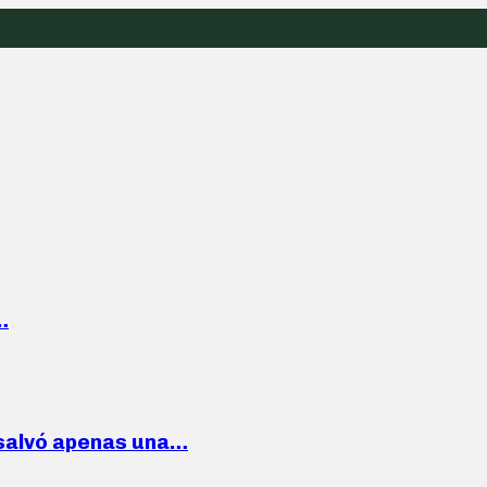
…
 salvó apenas una…