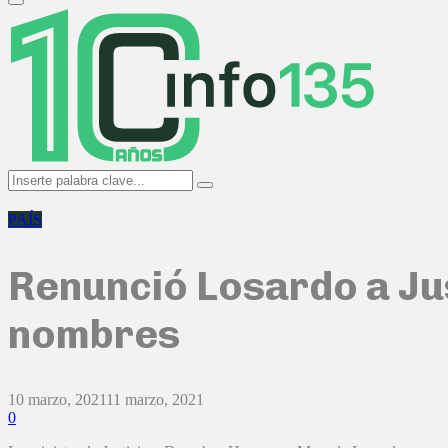
Primary
Menu
Search
Search
for:
PAÍS
Renunció Losardo a Jus
nombres
10 marzo, 2021
11 marzo, 2021
0