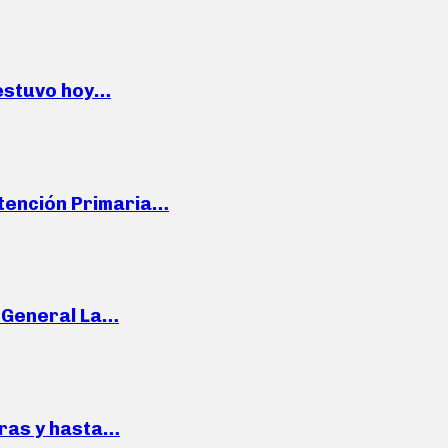
 estuvo hoy…
Atención Primaria…
e General La…
pras y hasta…