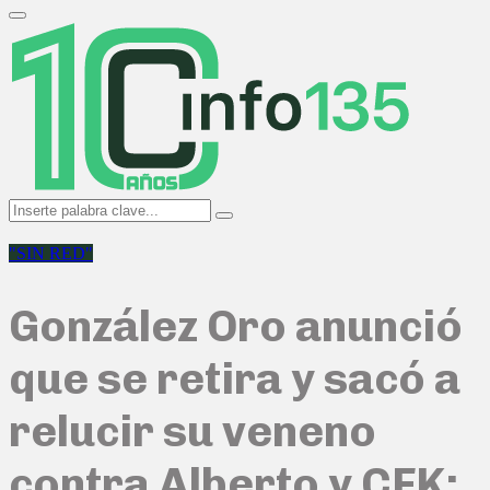
Search
for:
Primary
Menu
Search
Search
for:
"SIN RED"
González Oro anunció
que se retira y sacó a
relucir su veneno
contra Alberto y CFK: