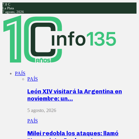
7.8
C
La Plata
7 agosto, 2026
Facebook
Twitter
Instagram
Youtube
PAÍS
PAÍS
León XIV visitará la Argentina en
noviembre: un…
5 agosto, 2026
PAÍS
Milei redobla los ataques: llamó