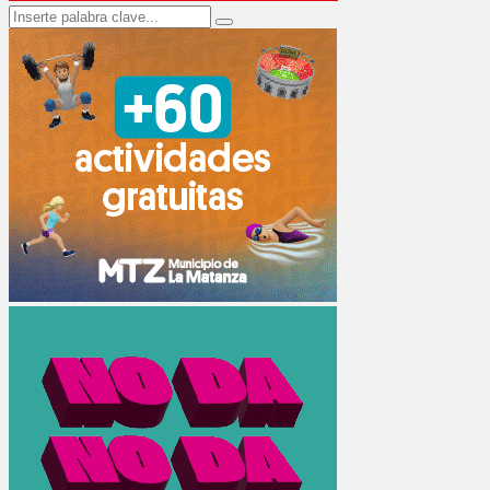
Search
Search
for: