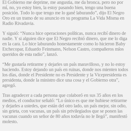
El Gobierno me deprime, me angustia, me da bronca, pero no por
mí, no, yo estoy bien, la estoy pasando bien, tengo una buena
posición. Todo lo que tengo me lo gané laburando”, dijo El Negro
Oro en un tramo de su anuncio en su programa La Vida Misma en
Radio Rivadavia.
Y siguió: “Nunca hice operaciones políticas, nunca recibí dinero de
nadie. Y si alguien dice que El Negro recibió dinero, que me lo diga
en la cara. Lo hice laburando honestamente como lo hicieron Baby
Etchecopar, Eduardo Feinmann, Nelson Castro, compañeros míos
queridos de esta radio”, lanzó.
“Me gustaría retirarme y dejarles un país maravilloso, y no lo estoy
haciendo. Estoy dejando un país en ruinas, donde nos mienten todos
los días, donde el Presidente no es Presidente y la Vicepresidenta es
presidenta, donde la ministro dice una cosa y el Gobierno otra”,
agregó.
Tras agradecer a cada persona que colaboró en sus 35 años en los
medios, el conductor señaló: “Lo único es que me hubiese retirarme
y dejarles a ustedes, que están del otro lado, un país mejor, sin odio,
sin grieta, con vacunas, un país sin privilegiados que se ponen las
vacunas cuando un señor de 80 años todavía no le llegó”, manifestó
molesto.