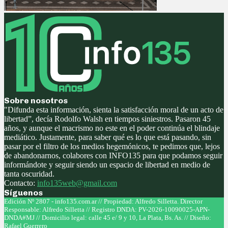
Sobre nosotros
"Difunda esta información, sienta la satisfacción moral de un acto de
libertad”, decía Rodolfo Walsh en tiempos siniestros. Pasaron 45
años, y aunque el macrismo no este en el poder continúa el blindaje
mediático. Justamente, para saber qué es lo que está pasando, sin
pasar por el filtro de los medios hegemónicos, te pedimos que, lejos
de abandonarnos, colabores con INFO135 para que podamos seguir
informándote y seguir siendo un espacio de libertad en medio de
tanta oscuridad.
Contacto:
info135web@gmail.com
Síguenos
Facebook
Twitter
Instagram
Youtube
Edición Nº 2807 - info135.com.ar // Propiedad: Alfredo Silletta. Director
Responsable: Alfredo Silletta // Registro DNDA: PV-2026-10090025-APN-
DNDA#MJ // Domicilio legal: calle 45 e/ 9 y 10, La Plata, Bs. As. // Diseño:
Rafael Guerrero