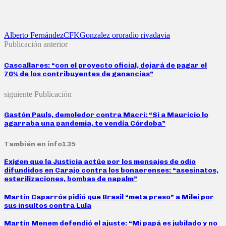
Alberto Fernández
CFK
Gonzalez oro
radio rivadavia
Publicación anterior
Cascallares: “con el proyecto oficial, dejará de pagar el
70% de los contribuyentes de ganancias”
siguiente Publicación
Gastón Pauls, demoledor contra Macri: “Si a Mauricio lo
agarraba una pandemia, te vendía Córdoba”
También en info135
Exigen que la Justicia actúe por los mensajes de odio
difundidos en Carajo contra los bonaerenses: “asesinatos,
esterilizaciones, bombas de napalm”
Martín Caparrós pidió que Brasil “meta preso” a Milei por
sus insultos contra Lula
Martín Menem defendió el ajuste: “Mi papá es jubilado y no