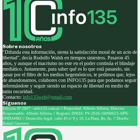
Sobre nosotros
"Difunda esta información, sienta la satisfacción moral de un acto de
libertad”, decía Rodolfo Walsh en tiempos siniestros. Pasaron 45
años, y aunque el macrismo no este en el poder continúa el blindaje
mediático. Justamente, para saber qué es lo que está pasando, sin
pasar por el filtro de los medios hegemónicos, te pedimos que, lejos
de abandonarnos, colabores con INFO135 para que podamos seguir
informándote y seguir siendo un espacio de libertad en medio de
tanta oscuridad.
Contacto:
info135web@gmail.com
Síguenos
Facebook
Twitter
Instagram
Youtube
Edición Nº 2807 - info135.com.ar // Propiedad: Alfredo Silletta. Director
Responsable: Alfredo Silletta // Registro DNDA: PV-2026-10090025-APN-
DNDA#MJ // Domicilio legal: calle 45 e/ 9 y 10, La Plata, Bs. As. // Diseño:
Rafael Guerrero