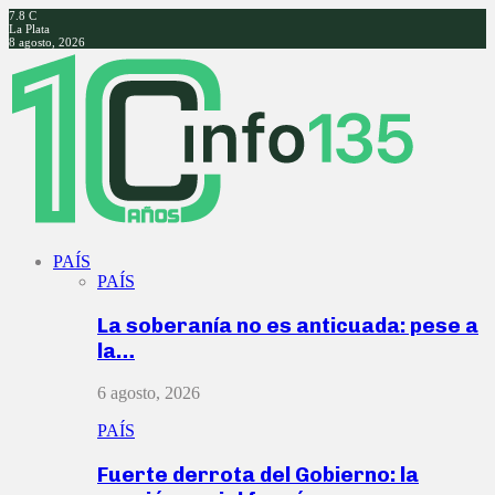
7.8
C
La Plata
8 agosto, 2026
Facebook
Twitter
Instagram
Youtube
PAÍS
PAÍS
La soberanía no es anticuada: pese a
la…
6 agosto, 2026
PAÍS
Fuerte derrota del Gobierno: la