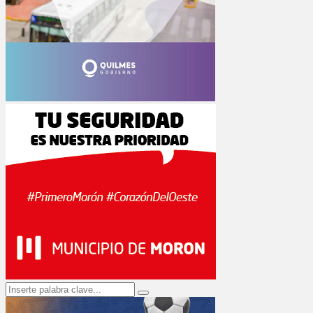
Search
Search
for: