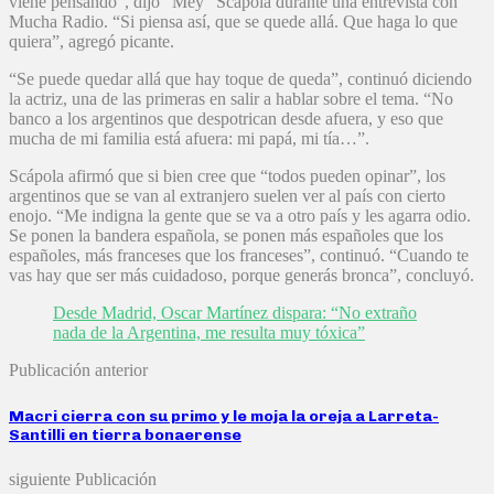
viene pensando”, dijo “Mey” Scápola durante una entrevista con
Mucha Radio. “Si piensa así, que se quede allá. Que haga lo que
quiera”, agregó picante.
“Se puede quedar allá que hay toque de queda”, continuó diciendo
la actriz, una de las primeras en salir a hablar sobre el tema. “No
banco a los argentinos que despotrican desde afuera, y eso que
mucha de mi familia está afuera: mi papá, mi tía…”.
Scápola afirmó que si bien cree que “todos pueden opinar”, los
argentinos que se van al extranjero suelen ver al país con cierto
enojo. “Me indigna la gente que se va a otro país y les agarra odio.
Se ponen la bandera española, se ponen más españoles que los
españoles, más franceses que los franceses”, continuó. “Cuando te
vas hay que ser más cuidadoso, porque generás bronca”, concluyó.
Desde Madrid, Oscar Martínez dispara: “No extraño
nada de la Argentina, me resulta muy tóxica”
Publicación anterior
Macri cierra con su primo y le moja la oreja a Larreta-
Santilli en tierra bonaerense
siguiente Publicación