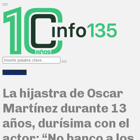
Search
for:
Primary
Menu
Search
Search
for:
"SIN RED"
La hijastra de Oscar
Martínez durante 13
años, durísima con el
actor: “No banco a los