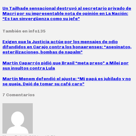
Un Tailhade sensacional destruyó al secretario privado de
Macri por su impresentable nota de opinión en La Nación:
“Es tan sinvergüenza como su jefe”
También en info135
Exigen que la Justicia actúe por los mensajes de odio
difundidos en Carajo contra los bonaerenses: “asesinatos,
esterilizaciones, bombas de napalm”
Martín Caparrós pidió que Brasil “meta preso” a Milei por
sus insultos contra Lula
Martín Menem defendió el ajuste: “Mi papá es jubilado y no
se queja. Dejó de tomar su café caro”
7 Comentarios