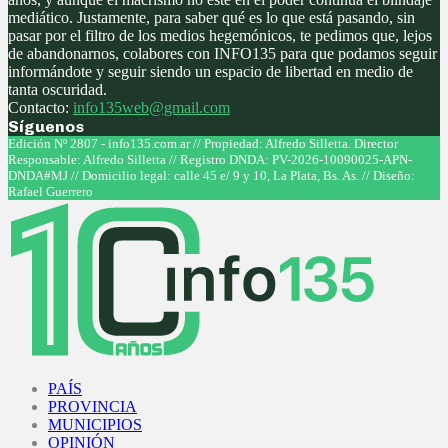
mediático. Justamente, para saber qué es lo que está pasando, sin
pasar por el filtro de los medios hegemónicos, te pedimos que, lejos
de abandonarnos, colabores con INFO135 para que podamos seguir
informándote y seguir siendo un espacio de libertad en medio de
tanta oscuridad.
Contacto:
info135web@gmail.com
Síguenos
Facebook
Twitter
Instagram
Youtube
Edición Nº 2807 - info135.com.ar // Propiedad: Alfredo Silletta. Director
Responsable: Alfredo Silletta // Registro DNDA: PV-2026-10090025-APN-
DNDA#MJ // Domicilio legal: calle 45 e/ 9 y 10, La Plata, Bs. As. // Diseño:
Rafael Guerrero
Facebook
Twitter
Instagram
Youtube
PAÍS
PROVINCIA
MUNICIPIOS
OPINIÓN