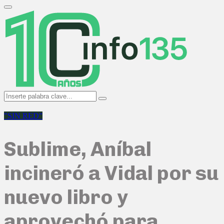
Search
for:
Primary
Menu
Search
Search
for:
"SIN RED"
Sublime, Aníbal
incineró a Vidal por su
nuevo libro y
aprovechó para