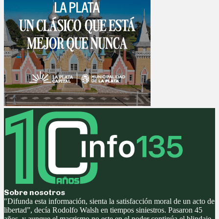
Sobre nosotros
"Difunda esta información, sienta la satisfacción moral de un acto de
libertad”, decía Rodolfo Walsh en tiempos siniestros. Pasaron 45
años, y aunque el macrismo no este en el poder continúa el blindaje