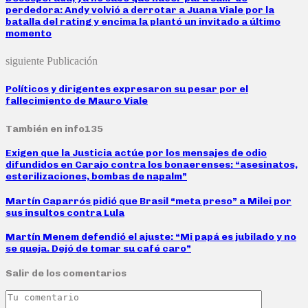
perdedora: Andy volvió a derrotar a Juana Viale por la
batalla del rating y encima la plantó un invitado a último
momento
siguiente Publicación
Políticos y dirigentes expresaron su pesar por el
fallecimiento de Mauro Viale
También en info135
Exigen que la Justicia actúe por los mensajes de odio
difundidos en Carajo contra los bonaerenses: “asesinatos,
esterilizaciones, bombas de napalm”
Martín Caparrós pidió que Brasil “meta preso” a Milei por
sus insultos contra Lula
Martín Menem defendió el ajuste: “Mi papá es jubilado y no
se queja. Dejó de tomar su café caro”
Salir de los comentarios