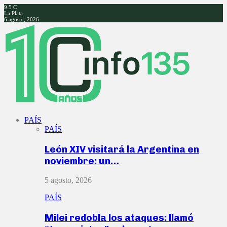
9.5
C
La Plata
6 agosto, 2026
Facebook
Twitter
Instagram
Youtube
PAÍS
PAÍS
León XIV visitará la Argentina en
noviembre: un…
5 agosto, 2026
PAÍS
Milei redobla los ataques: llamó