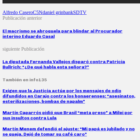
Alfredo Casero
C5N
daniel grinbank
SDTV
Publicación anterior
El macrismo se abroquela para blindar al Procurador
interino Eduardo Casal
siguiente Publicación
La diputada Fernanda Vallejos disparó contra Patricia
Bullrich: “¿De qué habla esta señora?”
También en info135
Exigen que la Justicia actúe por los mensajes de odio
difundidos en Carajo contra los bonaerenses: “asesinatos,
esterilizaciones, bombas de napalm”
Martín Caparrós pidió que Brasil “meta preso” a Milei por
sus insultos contra Lula
Martín Menem defendió el ajuste: “Mi papá es jubilado y no
se queja. Dejó de tomar su café caro”