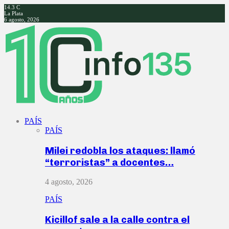
14.3
C
La Plata
6 agosto, 2026
Facebook
Twitter
Instagram
Youtube
PAÍS
PAÍS
Milei redobla los ataques: llamó
“terroristas” a docentes…
4 agosto, 2026
PAÍS
Kicillof sale a la calle contra el