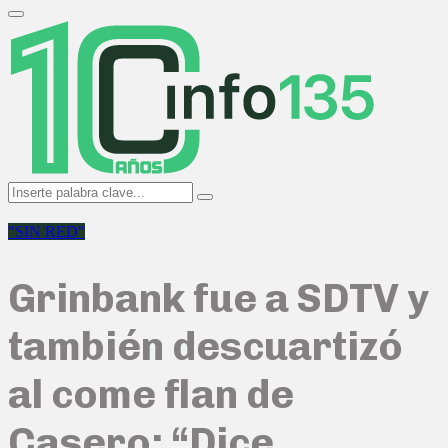
Search
for:
Primary
Menu
Search
Search
for:
"SIN RED"
Grinbank fue a SDTV y
también descuartizó
al come flan de
Casero: “Dice