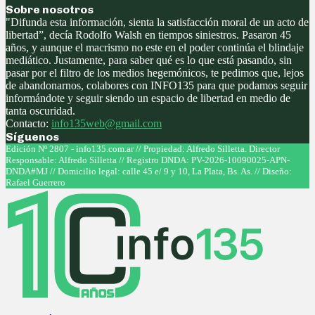
Sobre nosotros
"Difunda esta información, sienta la satisfacción moral de un acto de
libertad”, decía Rodolfo Walsh en tiempos siniestros. Pasaron 45
años, y aunque el macrismo no este en el poder continúa el blindaje
mediático. Justamente, para saber qué es lo que está pasando, sin
pasar por el filtro de los medios hegemónicos, te pedimos que, lejos
de abandonarnos, colabores con INFO135 para que podamos seguir
informándote y seguir siendo un espacio de libertad en medio de
tanta oscuridad.
Contacto:
info135web@gmail.com
Síguenos
Facebook
Twitter
Instagram
Youtube
Edición Nº 2807 - info135.com.ar // Propiedad: Alfredo Silletta. Director
Responsable: Alfredo Silletta // Registro DNDA: PV-2026-10090025-APN-
DNDA#MJ // Domicilio legal: calle 45 e/ 9 y 10, La Plata, Bs. As. // Diseño:
Rafael Guerrero
Facebook
Twitter
Instagram
Youtube