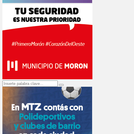
Search
Search
for: