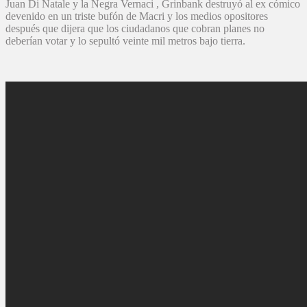
Juan Di Natale y la Negra Vernaci , Grinbank destruyó al ex cómico
devenido en un triste bufón de Macri y los medios opositores
después que dijera que los ciudadanos que cobran planes no
deberían votar y lo sepultó veinte mil metros bajo tierra.