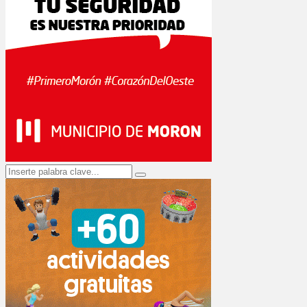
Search
Search
for: