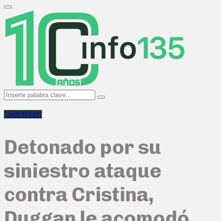
Search
for:
Primary
Menu
Search
Search
for:
"SIN RED"
Detonado por su
siniestro ataque
contra Cristina,
Duggan le acomodó