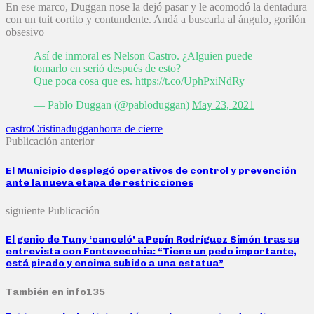
En ese marco, Duggan nose la dejó pasar y le acomodó la dentadura
con un tuit cortito y contundente. Andá a buscarla al ángulo, gorilón
obsesivo
Así de inmoral es Nelson Castro. ¿Alguien puede
tomarlo en serió después de esto?
Que poca cosa que es.
https://t.co/UphPxiNdRy
— Pablo Duggan (@pabloduggan)
May 23, 2021
castro
Cristina
duggan
horra de cierre
Publicación anterior
El Municipio desplegó operativos de control y prevención
ante la nueva etapa de restricciones
siguiente Publicación
El genio de Tuny ‘canceló’ a Pepín Rodríguez Simón tras su
entrevista con Fontevecchia: “Tiene un pedo importante,
está pirado y encima subido a una estatua”
También en info135