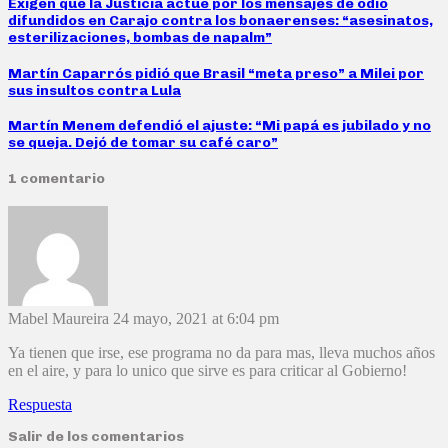
Exigen que la Justicia actúe por los mensajes de odio
difundidos en Carajo contra los bonaerenses: “asesinatos,
esterilizaciones, bombas de napalm”
Martín Caparrós pidió que Brasil “meta preso” a Milei por
sus insultos contra Lula
Martín Menem defendió el ajuste: “Mi papá es jubilado y no
se queja. Dejó de tomar su café caro”
1 comentario
Mabel Maureira
24 mayo, 2021 at 6:04 pm
Ya tienen que irse, ese programa no da para mas, lleva muchos años
en el aire, y para lo unico que sirve es para criticar al Gobierno!
Respuesta
Salir de los comentarios