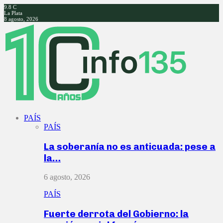
9.8
C
La Plata
8 agosto, 2026
Facebook
Twitter
Instagram
Youtube
PAÍS
PAÍS
La soberanía no es anticuada: pese a
la…
6 agosto, 2026
PAÍS
Fuerte derrota del Gobierno: la