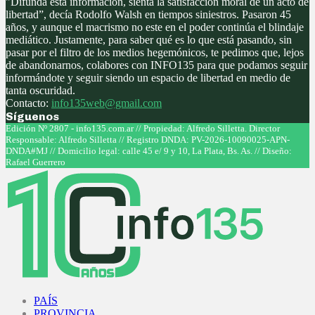
"Difunda esta información, sienta la satisfacción moral de un acto de
libertad”, decía Rodolfo Walsh en tiempos siniestros. Pasaron 45
años, y aunque el macrismo no este en el poder continúa el blindaje
mediático. Justamente, para saber qué es lo que está pasando, sin
pasar por el filtro de los medios hegemónicos, te pedimos que, lejos
de abandonarnos, colabores con INFO135 para que podamos seguir
informándote y seguir siendo un espacio de libertad en medio de
tanta oscuridad.
Contacto:
info135web@gmail.com
Síguenos
Facebook
Twitter
Instagram
Youtube
Edición Nº 2807 - info135.com.ar // Propiedad: Alfredo Silletta. Director
Responsable: Alfredo Silletta // Registro DNDA: PV-2026-10090025-APN-
DNDA#MJ // Domicilio legal: calle 45 e/ 9 y 10, La Plata, Bs. As. // Diseño:
Rafael Guerrero
Facebook
Twitter
Instagram
Youtube
PAÍS
PROVINCIA