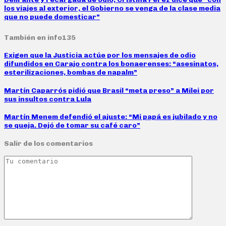
los viajes al exterior, el Gobierno se venga de la clase media
que no puede domesticar”
También en info135
Exigen que la Justicia actúe por los mensajes de odio
difundidos en Carajo contra los bonaerenses: “asesinatos,
esterilizaciones, bombas de napalm”
Martín Caparrós pidió que Brasil “meta preso” a Milei por
sus insultos contra Lula
Martín Menem defendió el ajuste: “Mi papá es jubilado y no
se queja. Dejó de tomar su café caro”
Salir de los comentarios