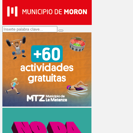
Search
Search
for: