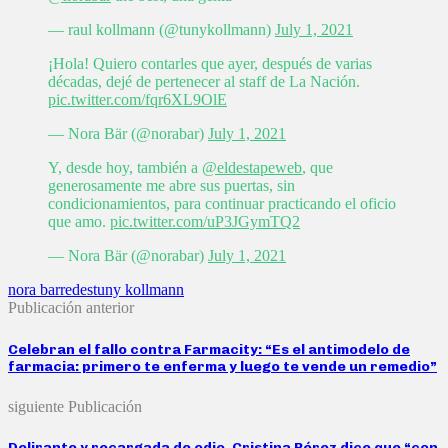
— raul kollmann (@tunykollmann)
July 1, 2021
¡Hola! Quiero contarles que ayer, después de varias
décadas, dejé de pertenecer al staff de La Nación.
pic.twitter.com/fqr6XL9OlE
— Nora Bär (@norabar)
July 1, 2021
Y, desde hoy, también a
@eldestapeweb
, que
generosamente me abre sus puertas, sin
condicionamientos, para continuar practicando el oficio
que amo.
pic.twitter.com/uP3JGymTQ2
— Nora Bär (@norabar)
July 1, 2021
nora bar
redes
tuny kollmann
Publicación anterior
Celebran el fallo contra Farmacity: “Es el antimodelo de
farmacia: primero te enferma y luego te vende un remedio”
siguiente Publicación
Delirante y recargada de odio, Cristina Pérez dice que “con