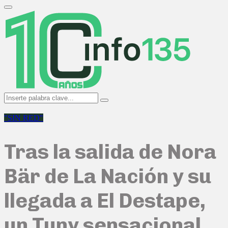
Search
for:
Primary
Menu
Search
Search
for:
"SIN RED"
Tras la salida de Nora
Bär de La Nación y su
llegada a El Destape,
un Tuny sensacional