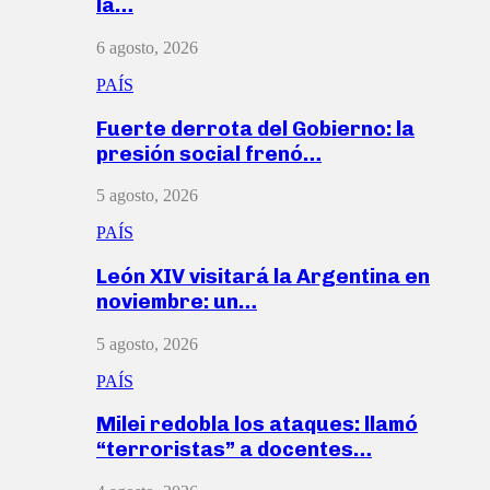
la…
6 agosto, 2026
PAÍS
Fuerte derrota del Gobierno: la
presión social frenó…
5 agosto, 2026
PAÍS
León XIV visitará la Argentina en
noviembre: un…
5 agosto, 2026
PAÍS
Milei redobla los ataques: llamó
“terroristas” a docentes…