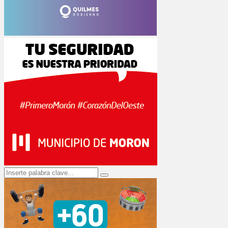
Search
Search
for: