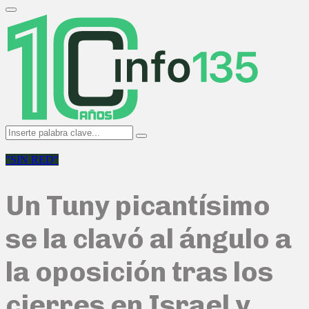
Search
for:
Primary
Menu
Search
Search
for:
"SIN RED"
Un Tuny picantísimo
se la clavó al ángulo a
la oposición tras los
cierres en Israel y