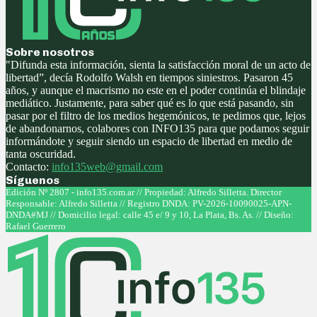
Sobre nosotros
"Difunda esta información, sienta la satisfacción moral de un acto de
libertad”, decía Rodolfo Walsh en tiempos siniestros. Pasaron 45
años, y aunque el macrismo no este en el poder continúa el blindaje
mediático. Justamente, para saber qué es lo que está pasando, sin
pasar por el filtro de los medios hegemónicos, te pedimos que, lejos
de abandonarnos, colabores con INFO135 para que podamos seguir
informándote y seguir siendo un espacio de libertad en medio de
tanta oscuridad.
Contacto:
info135web@gmail.com
Síguenos
Facebook
Twitter
Instagram
Youtube
Edición Nº 2807 - info135.com.ar // Propiedad: Alfredo Silletta. Director
Responsable: Alfredo Silletta // Registro DNDA: PV-2026-10090025-APN-
DNDA#MJ // Domicilio legal: calle 45 e/ 9 y 10, La Plata, Bs. As. // Diseño:
Rafael Guerrero