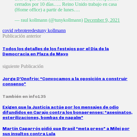
cerrados por 10 días….. Reino Unido trabajo en casa
(Home office) a partir de lunes….
— raul kollmann (@tunykollmann)
December 9, 2021
covid rebrote
redes
tuny kollmann
Publicación anterior
Todos los detalles de los festejos por el Día de la
Democracia en Plaza de Mayo
siguiente Publicación
Jorge D’Onofrio: “Convocamos a la oposición a construir
consenso”
También en info135
Exigen que la Justicia actúe por los mensajes de odio
difundidos en Carajo contra los bonaerenses: “asesinatos,
esterilizaciones, bombas de napalm”
Martín Caparrós pidió que Brasil “meta preso” a Milei por
sus insultos contra Lula