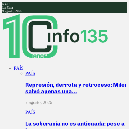
6.4
C
La Plata
9 agosto, 2026
Facebook
Twitter
Instagram
Youtube
PAÍS
PAÍS
Represión, derrota y retroceso: Milei
salvó apenas una…
7 agosto, 2026
PAÍS
La soberanía no es anticuada: pese a