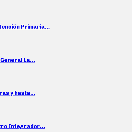
Atención Primaria…
e General La…
pras y hasta…
ntro Integrador…