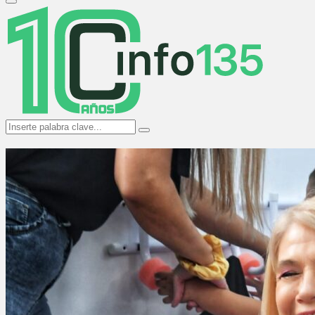
Primary
Menu
Search
Search
for: