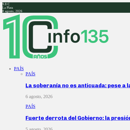
9.8
C
La Plata
8 agosto, 2026
Facebook
Twitter
Instagram
Youtube
PAÍS
PAÍS
La soberanía no es anticuada: pese a 
6 agosto, 2026
PAÍS
Fuerte derrota del Gobierno: la presió
5 agosto, 2026