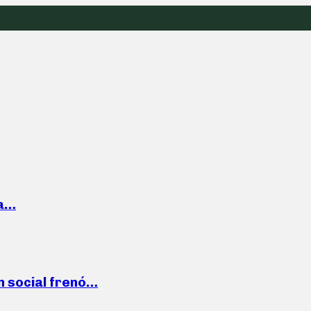
la…
n social frenó…