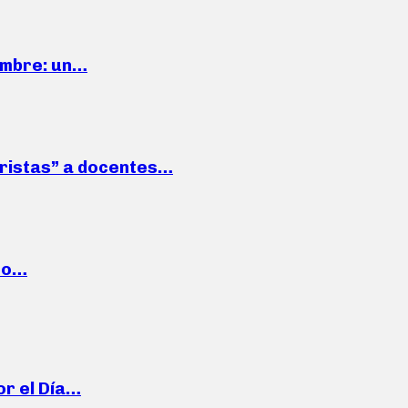
iembre: un…
roristas” a docentes…
cto…
or el Día…