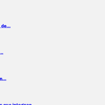
a de…
,…
ón…
ses que integran…