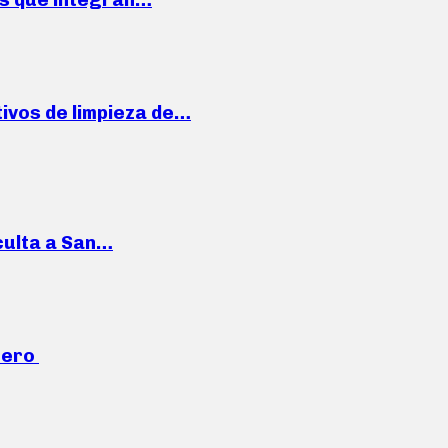
ivos de limpieza de…
culta a San…
mero