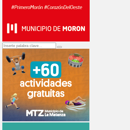
Search
Search
for: