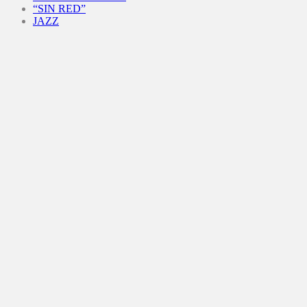
“SIN RED”
JAZZ