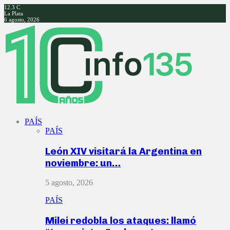
12.3
C
La Plata
6 agosto, 2026
Facebook
Twitter
Instagram
Youtube
PAÍS
PAÍS
León XIV visitará la Argentina en
noviembre: un…
5 agosto, 2026
PAÍS
Milei redobla los ataques: llamó