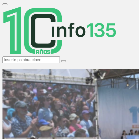
Search
for:
Primary
Menu
Search
Search
for: