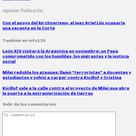
siguiente Publicación
Con el apoyo del kirchnerismo, el juez Ariel Lijo ocuparía
una vacante en la Corte
También en info135
León XIV visitará la Argentina en noviembre: un Papa
comprometido con los humildes, los migrantes y la justicia
social
Milei redobla los ataques: llamó “terroristas” a docentes y
estudiantes y volvió a cargar contra Kicillof y Cristina
Kicillof sale a la calle contra el proyecto de Milei que abre
la puerta a la extranjerización de tierras
Salir de los comentarios