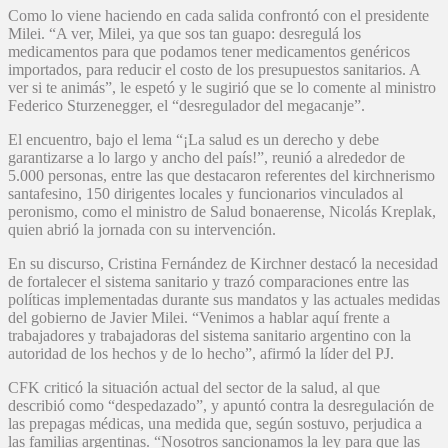
Como lo viene haciendo en cada salida confrontó con el presidente
Milei. “A ver, Milei, ya que sos tan guapo: desregulá los
medicamentos para que podamos tener medicamentos genéricos
importados, para reducir el costo de los presupuestos sanitarios. A
ver si te animás”, le espetó y le sugirió que se lo comente al ministro
Federico Sturzenegger, el “desregulador del megacanje”.
El encuentro, bajo el lema “¡La salud es un derecho y debe
garantizarse a lo largo y ancho del país!”, reunió a alrededor de
5.000 personas, entre las que destacaron referentes del kirchnerismo
santafesino, 150 dirigentes locales y funcionarios vinculados al
peronismo, como el ministro de Salud bonaerense, Nicolás Kreplak,
quien abrió la jornada con su intervención.
En su discurso, Cristina Fernández de Kirchner destacó la necesidad
de fortalecer el sistema sanitario y trazó comparaciones entre las
políticas implementadas durante sus mandatos y las actuales medidas
del gobierno de Javier Milei. “Venimos a hablar aquí frente a
trabajadores y trabajadoras del sistema sanitario argentino con la
autoridad de los hechos y de lo hecho”, afirmó la líder del PJ.
CFK criticó la situación actual del sector de la salud, al que
describió como “despedazado”, y apuntó contra la desregulación de
las prepagas médicas, una medida que, según sostuvo, perjudica a
las familias argentinas. “Nosotros sancionamos la ley para que las