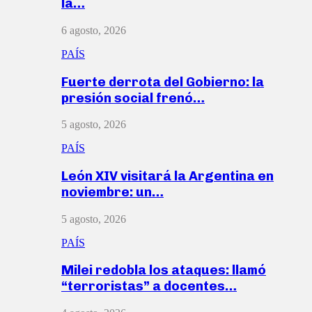
la…
6 agosto, 2026
PAÍS
Fuerte derrota del Gobierno: la
presión social frenó…
5 agosto, 2026
PAÍS
León XIV visitará la Argentina en
noviembre: un…
5 agosto, 2026
PAÍS
Milei redobla los ataques: llamó
“terroristas” a docentes…