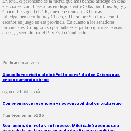
En total, el peronismo es la fuerza que más bancas arriesga en estas
elecciones, con 31 escaños en disputa entre Salta, San Luis, Jujuy y
Chaco. Le sigue la UCR, que debe renovar 23 bancas,
principalmente en Jujuy y Chaco, y Unión por San Luis, con 9
escaños en juego en esa provincia. En cuanto a los senadores
provinciales, Compromiso por Salta es el partido que más bancas
arriesga, seguido por el PJ y Evita Conducción.
Publicación anterior
Cascallares visitó​ el club “el taladro” de don Orione que
crece sumando obras
siguiente Publicación
Compromiso, prevención y responsabilidad en cada viaje
También en info135
Represión, derrota y retroceso: Milei salvó apenas una
parte de la ley tras una jornada de alto costo político