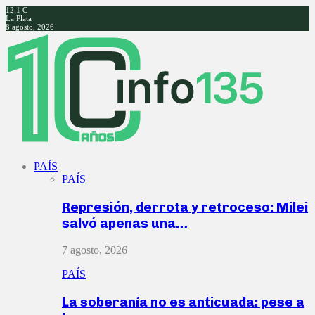
12.1
C
La Plata
8 agosto, 2026
Facebook
Twitter
Instagram
Youtube
PAÍS
PAÍS
Represión, derrota y retroceso: Milei
salvó apenas una…
7 agosto, 2026
PAÍS
La soberanía no es anticuada: pese a