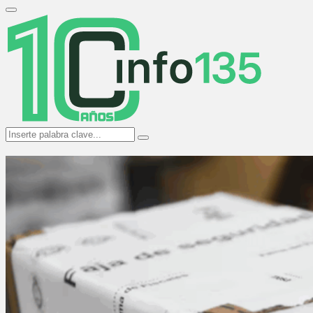
Search
for:
Primary
Menu
Search
Search
for: