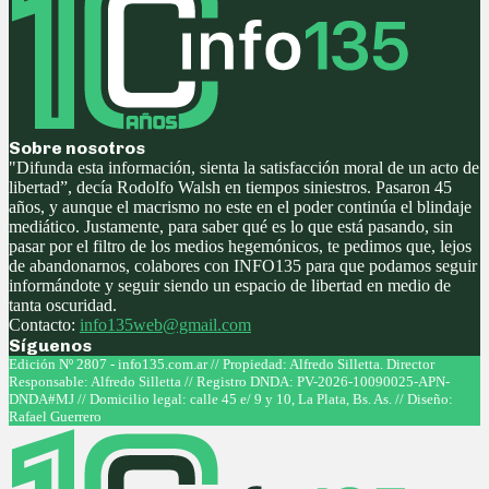
Sobre nosotros
"Difunda esta información, sienta la satisfacción moral de un acto de
libertad”, decía Rodolfo Walsh en tiempos siniestros. Pasaron 45
años, y aunque el macrismo no este en el poder continúa el blindaje
mediático. Justamente, para saber qué es lo que está pasando, sin
pasar por el filtro de los medios hegemónicos, te pedimos que, lejos
de abandonarnos, colabores con INFO135 para que podamos seguir
informándote y seguir siendo un espacio de libertad en medio de
tanta oscuridad.
Contacto:
info135web@gmail.com
Síguenos
Facebook
Twitter
Instagram
Youtube
Edición Nº 2807 - info135.com.ar // Propiedad: Alfredo Silletta. Director
Responsable: Alfredo Silletta // Registro DNDA: PV-2026-10090025-APN-
DNDA#MJ // Domicilio legal: calle 45 e/ 9 y 10, La Plata, Bs. As. // Diseño:
Rafael Guerrero