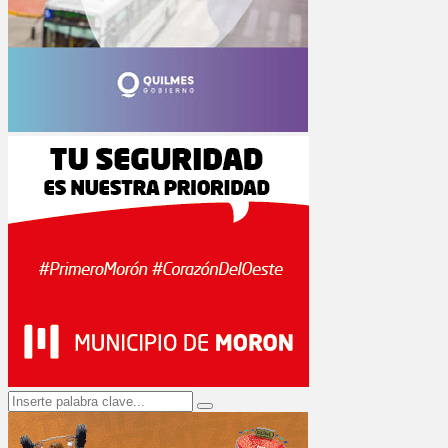
Search
Search
for: