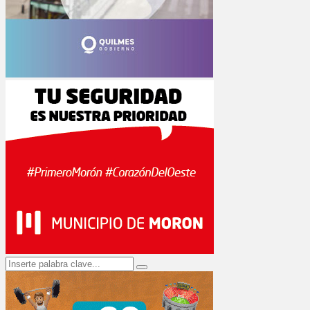
Search
Search
for: