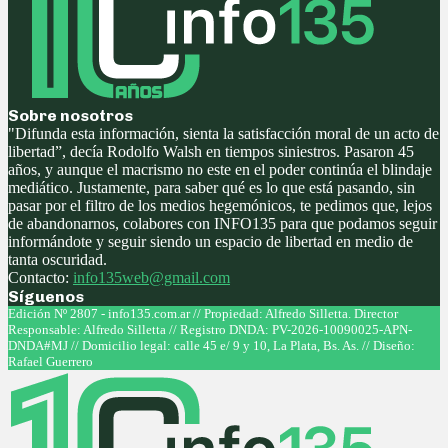
Sobre nosotros
"Difunda esta información, sienta la satisfacción moral de un acto de
libertad”, decía Rodolfo Walsh en tiempos siniestros. Pasaron 45
años, y aunque el macrismo no este en el poder continúa el blindaje
mediático. Justamente, para saber qué es lo que está pasando, sin
pasar por el filtro de los medios hegemónicos, te pedimos que, lejos
de abandonarnos, colabores con INFO135 para que podamos seguir
informándote y seguir siendo un espacio de libertad en medio de
tanta oscuridad.
Contacto:
info135web@gmail.com
Síguenos
Facebook
Twitter
Instagram
Youtube
Edición Nº 2807 - info135.com.ar // Propiedad: Alfredo Silletta. Director
Responsable: Alfredo Silletta // Registro DNDA: PV-2026-10090025-APN-
DNDA#MJ // Domicilio legal: calle 45 e/ 9 y 10, La Plata, Bs. As. // Diseño:
Rafael Guerrero