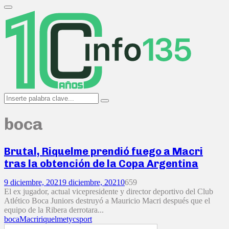
Search
for:
Primary
Menu
Search
Search
for:
boca
Brutal, Riquelme prendió fuego a Macri
tras la obtención de la Copa Argentina
9 diciembre, 2021
9 diciembre, 2021
0
659
El ex jugador, actual vicepresidente y director deportivo del Club
Atlético Boca Juniors destruyó a Mauricio Macri después que el
equipo de la Ribera derrotara...
boca
Macri
riquelme
tycsport