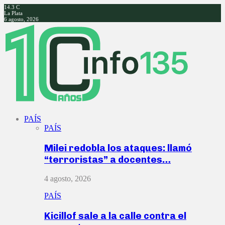
14.3
C
La Plata
6 agosto, 2026
Facebook
Twitter
Instagram
Youtube
PAÍS
PAÍS
Milei redobla los ataques: llamó
“terroristas” a docentes…
4 agosto, 2026
PAÍS
Kicillof sale a la calle contra el