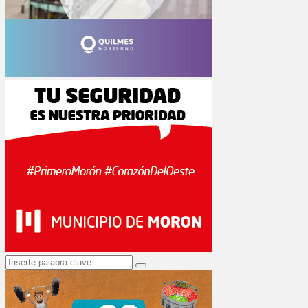
Search
Search
for: