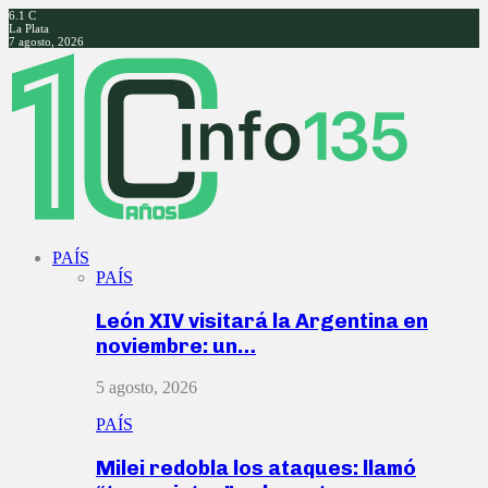
6.1
C
La Plata
7 agosto, 2026
Facebook
Twitter
Instagram
Youtube
PAÍS
PAÍS
León XIV visitará la Argentina en
noviembre: un…
5 agosto, 2026
PAÍS
Milei redobla los ataques: llamó