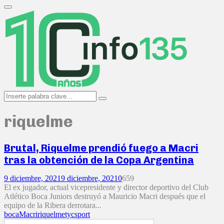
Search
for:
Primary
Menu
Search
Search
for:
riquelme
Brutal, Riquelme prendió fuego a Macri
tras la obtención de la Copa Argentina
9 diciembre, 2021
9 diciembre, 2021
0
659
El ex jugador, actual vicepresidente y director deportivo del Club
Atlético Boca Juniors destruyó a Mauricio Macri después que el
equipo de la Ribera derrotara...
boca
Macri
riquelme
tycsport