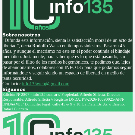
Sobre nosotros
"Difunda esta información, sienta la satisfacción moral de un acto de
libertad”, decía Rodolfo Walsh en tiempos siniestros. Pasaron 45
años, y aunque el macrismo no este en el poder continúa el blindaje
mediático. Justamente, para saber qué es lo que está pasando, sin
pasar por el filtro de los medios hegemónicos, te pedimos que, lejos
de abandonarnos, colabores con INFO135 para que podamos seguir
informándote y seguir siendo un espacio de libertad en medio de
tanta oscuridad.
Contacto:
info135web@gmail.com
Síguenos
Facebook
Twitter
Instagram
Youtube
Edición Nº 2807 - info135.com.ar // Propiedad: Alfredo Silletta. Director
Responsable: Alfredo Silletta // Registro DNDA: PV-2026-10090025-APN-
DNDA#MJ // Domicilio legal: calle 45 e/ 9 y 10, La Plata, Bs. As. // Diseño:
Rafael Guerrero