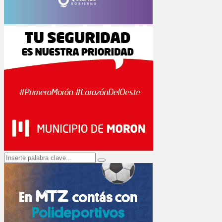
Search
Search
for: