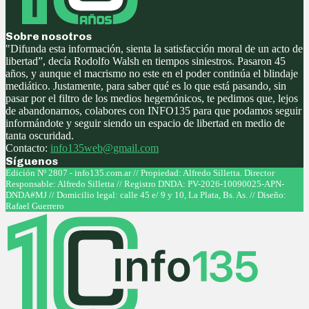
Sobre nosotros
"Difunda esta información, sienta la satisfacción moral de un acto de
libertad”, decía Rodolfo Walsh en tiempos siniestros. Pasaron 45
años, y aunque el macrismo no este en el poder continúa el blindaje
mediático. Justamente, para saber qué es lo que está pasando, sin
pasar por el filtro de los medios hegemónicos, te pedimos que, lejos
de abandonarnos, colabores con INFO135 para que podamos seguir
informándote y seguir siendo un espacio de libertad en medio de
tanta oscuridad.
Contacto:
info135web@gmail.com
Síguenos
Facebook
Twitter
Instagram
Youtube
Edición Nº 2807 - info135.com.ar // Propiedad: Alfredo Silletta. Director
Responsable: Alfredo Silletta // Registro DNDA: PV-2026-10090025-APN-
DNDA#MJ // Domicilio legal: calle 45 e/ 9 y 10, La Plata, Bs. As. // Diseño:
Rafael Guerrero