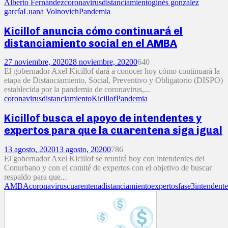
Alberto Fernández
coronavirus
distanciamiento
ginés gonzález
garcía
Luana Volnovich
Pandemia
Kicillof anuncia cómo continuará el
distanciamiento social en el AMBA
27 noviembre, 2020
28 noviembre, 2020
0
640
El gobernador Axel Kicillof dará a conocer hoy cómo continuará la
etapa de Distanciamiento, Social, Preventivo y Obligatorio (DISPO)
establecida por la pandemia de coronavirus,...
coronavirus
distanciamiento
Kicillof
Pandemia
Kicillof busca el apoyo de intendentes y
expertos para que la cuarentena siga igual
13 agosto, 2020
13 agosto, 2020
0
786
El gobernador Axel Kicillof se reunirá hoy con intendentes del
Conurbano y con el comité de expertos con el objetivo de buscar
respaldo para que...
AMBA
coronavirus
cuarentena
distanciamiento
expertos
fase3
intendente