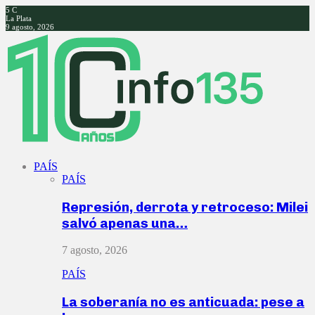
5
C
La Plata
9 agosto, 2026
Facebook
Twitter
Instagram
Youtube
PAÍS
PAÍS
Represión, derrota y retroceso: Milei
salvó apenas una…
7 agosto, 2026
PAÍS
La soberanía no es anticuada: pese a