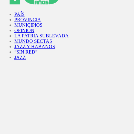
Facebook
Twitter
Instagram
Youtube
PAÍS
PROVINCIA
MUNICIPIOS
OPINIÓN
LA PATRIA SUBLEVADA
MUNDO SECTAS
JAZZ Y HABANOS
“SIN RED”
JAZZ