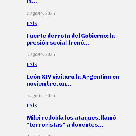
la…
6 agosto, 2026
PAÍS
Fuerte derrota del Gobierno: la
presión social frenó…
5 agosto, 2026
PAÍS
León XIV visitará la Argentina en
noviembre: un…
5 agosto, 2026
PAÍS
Milei redobla los ataques: llamó
“terroristas” a docentes…