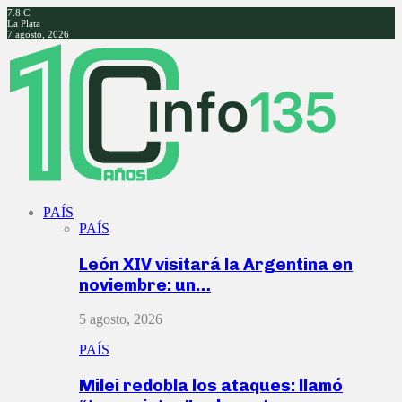
7.8
C
La Plata
7 agosto, 2026
Facebook
Twitter
Instagram
Youtube
PAÍS
PAÍS
León XIV visitará la Argentina en
noviembre: un…
5 agosto, 2026
PAÍS
Milei redobla los ataques: llamó