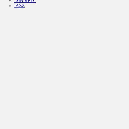
“SIN RED”
JAZZ