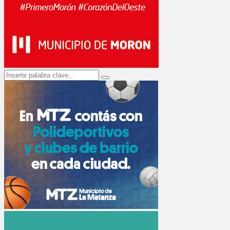
Search
Search
for: