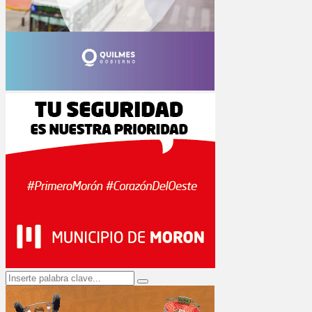
Search
Search
for: