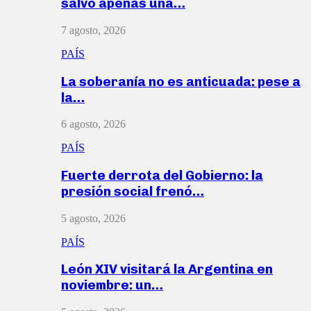
salvó apenas una…
7 agosto, 2026
PAÍS
La soberanía no es anticuada: pese a
la…
6 agosto, 2026
PAÍS
Fuerte derrota del Gobierno: la
presión social frenó…
5 agosto, 2026
PAÍS
León XIV visitará la Argentina en
noviembre: un…