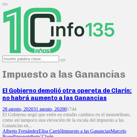
Search
for:
Primary
Menu
Search
Search
for:
Impuesto a las Ganancias
El Gobierno demolió otra opereta de Clarín:
no habrá aumento a las Ganancias
28 agosto, 2020
31 agosto, 2020
0
1744
El Gobierno negó que estén en estudio cambios en el monotributo,
como así tampoco una elevación de la escala del impuesto a las
Ganancias en...
Alberto Fernández
Elisa Carrió
Impuesto a las Ganancias
Marcelo
Bonelli
monotributo
´Clarín