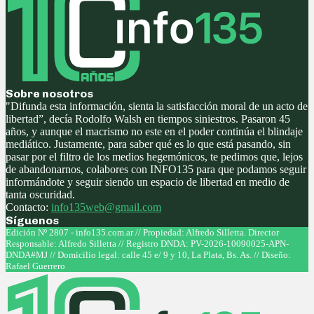
Sobre nosotros
"Difunda esta información, sienta la satisfacción moral de un acto de
libertad”, decía Rodolfo Walsh en tiempos siniestros. Pasaron 45
años, y aunque el macrismo no este en el poder continúa el blindaje
mediático. Justamente, para saber qué es lo que está pasando, sin
pasar por el filtro de los medios hegemónicos, te pedimos que, lejos
de abandonarnos, colabores con INFO135 para que podamos seguir
informándote y seguir siendo un espacio de libertad en medio de
tanta oscuridad.
Contacto:
info135web@gmail.com
Síguenos
Facebook
Twitter
Instagram
Youtube
Edición Nº 2807 - info135.com.ar // Propiedad: Alfredo Silletta. Director
Responsable: Alfredo Silletta // Registro DNDA: PV-2026-10090025-APN-
DNDA#MJ // Domicilio legal: calle 45 e/ 9 y 10, La Plata, Bs. As. // Diseño:
Rafael Guerrero