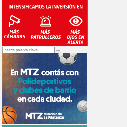
Search
Search
for: