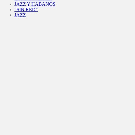
JAZZ Y HABANOS
“SIN RED”
JAZZ