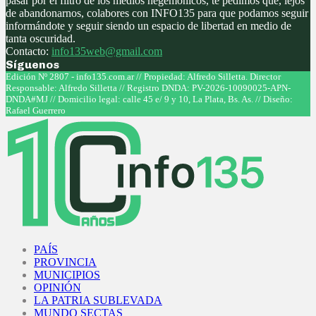
pasar por el filtro de los medios hegemónicos, te pedimos que, lejos
de abandonarnos, colabores con INFO135 para que podamos seguir
informándote y seguir siendo un espacio de libertad en medio de
tanta oscuridad.
Contacto:
info135web@gmail.com
Síguenos
Facebook
Twitter
Instagram
Youtube
Edición Nº 2807 - info135.com.ar // Propiedad: Alfredo Silletta. Director
Responsable: Alfredo Silletta // Registro DNDA: PV-2026-10090025-APN-
DNDA#MJ // Domicilio legal: calle 45 e/ 9 y 10, La Plata, Bs. As. // Diseño:
Rafael Guerrero
Facebook
Twitter
Instagram
Youtube
PAÍS
PROVINCIA
MUNICIPIOS
OPINIÓN
LA PATRIA SUBLEVADA
MUNDO SECTAS