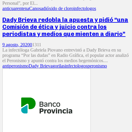
Personal”, por El...
anticuarentena
Canosa
dióxido de cloro
infectologos
Dady Brieva redobla la apuesta y pidió “una
Comisión de ética y juicio contra los
periodistas y medios que mienten a diario”
9 agosto, 2020
0
1311
La infectóloga Gabriela Piovano entrevistó a Dady Brieva en su
programa “Por las dudas” en Radio Gráfica, el popular actor analizó
el Peronismo y apuntó contra los medios hegemónicos....
antiperonismo
Dady Brieva
gorilas
infectologos
peronismo