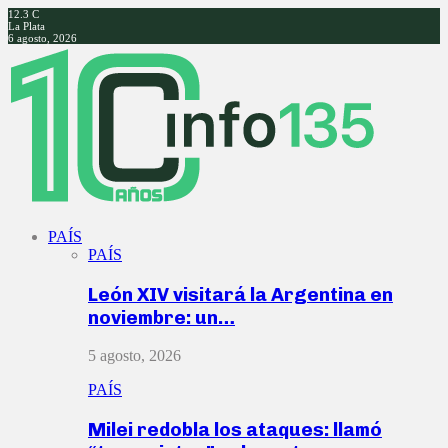
12.3
C
La Plata
6 agosto, 2026
Facebook
Twitter
Instagram
Youtube
PAÍS
PAÍS
León XIV visitará la Argentina en
noviembre: un…
5 agosto, 2026
PAÍS
Milei redobla los ataques: llamó