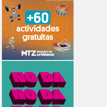
Search
for: