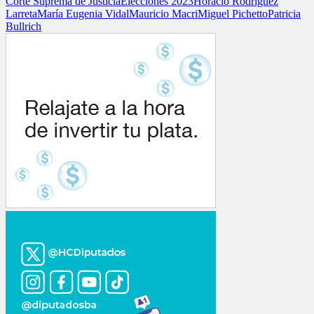
Corte Suprema de Justicia
Elecciones 2023
Horacio Rodriguez
Larreta
María Eugenia Vidal
Mauricio Macri
Miguel Pichetto
Patricia
Bullrich