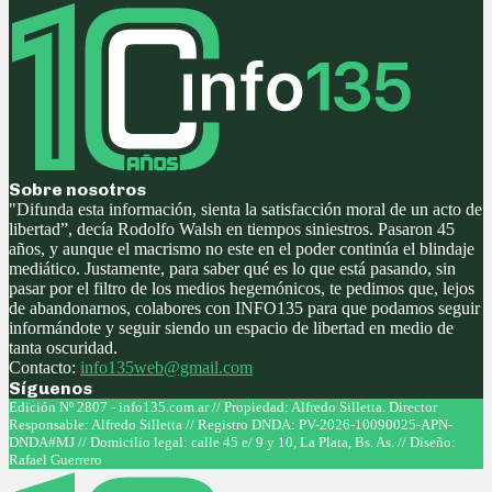
Sobre nosotros
"Difunda esta información, sienta la satisfacción moral de un acto de
libertad”, decía Rodolfo Walsh en tiempos siniestros. Pasaron 45
años, y aunque el macrismo no este en el poder continúa el blindaje
mediático. Justamente, para saber qué es lo que está pasando, sin
pasar por el filtro de los medios hegemónicos, te pedimos que, lejos
de abandonarnos, colabores con INFO135 para que podamos seguir
informándote y seguir siendo un espacio de libertad en medio de
tanta oscuridad.
Contacto:
info135web@gmail.com
Síguenos
Facebook
Twitter
Instagram
Youtube
Edición Nº 2807 - info135.com.ar // Propiedad: Alfredo Silletta. Director
Responsable: Alfredo Silletta // Registro DNDA: PV-2026-10090025-APN-
DNDA#MJ // Domicilio legal: calle 45 e/ 9 y 10, La Plata, Bs. As. // Diseño:
Rafael Guerrero