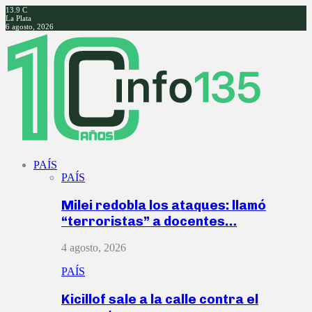
13.9
C
La Plata
6 agosto, 2026
Facebook
Twitter
Instagram
Youtube
PAÍS
PAÍS
Milei redobla los ataques: llamó
“terroristas” a docentes…
4 agosto, 2026
PAÍS
Kicillof sale a la calle contra el