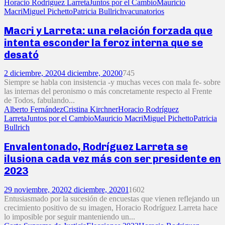
Horacio Rodriguez Larreta
Juntos por el Cambio
Mauricio
Macri
Miguel Pichetto
Patricia Bullrich
vacunatorios
Macri y Larreta: una relación forzada que
intenta esconder la feroz interna que se
desató
2 diciembre, 2020
4 diciembre, 2020
0
745
Siempre se habla con insistencia -y muchas veces con mala fe- sobre
las internas del peronismo o más concretamente respecto al Frente
de Todos, fabulando...
Alberto Fernández
Cristina Kirchner
Horacio Rodríguez
Larreta
Juntos por el Cambio
Mauricio Macri
Miguel Pichetto
Patricia
Bullrich
Envalentonado, Rodríguez Larreta se
ilusiona cada vez más con ser presidente en
2023
29 noviembre, 2020
2 diciembre, 2020
1
1602
Entusiasmado por la sucesión de encuestas que vienen reflejando un
crecimiento positivo de su imagen, Horacio Rodríguez Larreta hace
lo imposible por seguir manteniendo un...