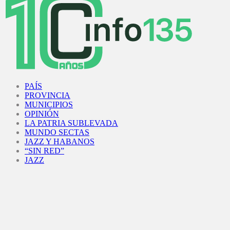
Facebook
Twitter
Instagram
Youtube
PAÍS
PROVINCIA
MUNICIPIOS
OPINIÓN
LA PATRIA SUBLEVADA
MUNDO SECTAS
JAZZ Y HABANOS
“SIN RED”
JAZZ