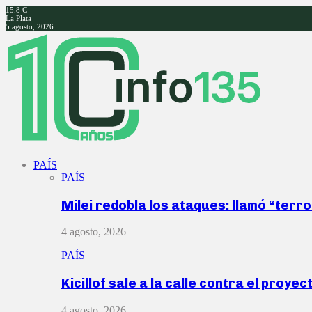
15.8
C
La Plata
5 agosto, 2026
Facebook
Twitter
Instagram
Youtube
PAÍS
PAÍS
Milei redobla los ataques: llamó “ter
4 agosto, 2026
PAÍS
Kicillof sale a la calle contra el proye
4 agosto, 2026