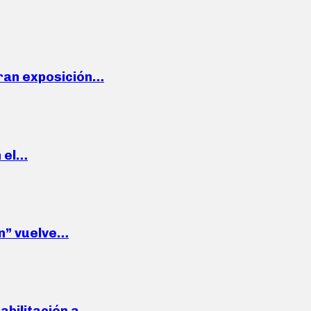
ran exposición…
n el…
wn” vuelve…
habilitación a…