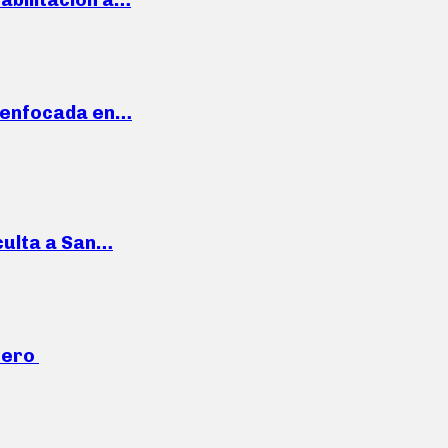
a enfocada en…
culta a San…
mero