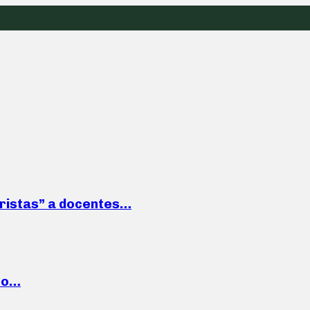
roristas” a docentes…
cto…