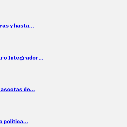
pras y hasta…
ntro Integrador…
mascotas de…
o política…