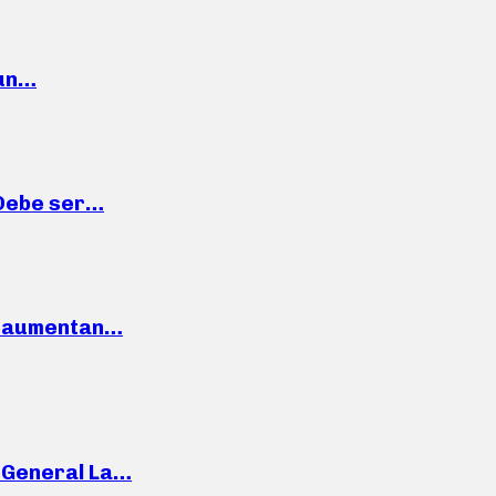
 un…
“Debe ser…
o: aumentan…
e General La…