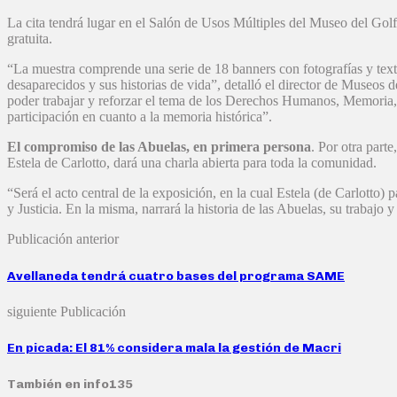
La cita tendrá lugar en el Salón de Usos Múltiples del Museo del Gol
gratuita.
“La muestra comprende una serie de 18 banners con fotografías y text
desaparecidos y sus historias de vida”, detalló el director de Museos
poder trabajar y reforzar el tema de los Derechos Humanos, Memoria, 
participación en cuanto a la memoria histórica”.
El compromiso de las Abuelas, en primera persona
. Por otra part
Estela de Carlotto, dará una charla abierta para toda la comunidad.
“Será el acto central de la exposición, en la cual Estela (de Carlotto
y Justicia. En la misma, narrará la historia de las Abuelas, su trabajo
Publicación anterior
Avellaneda tendrá cuatro bases del programa SAME
siguiente Publicación
En picada: El 81% considera mala la gestión de Macri
También en info135