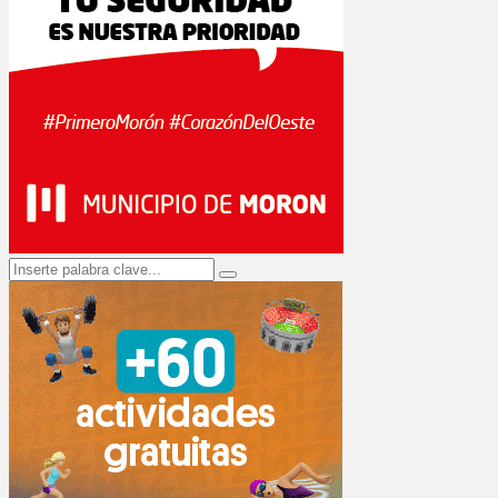
Search
Search
for: