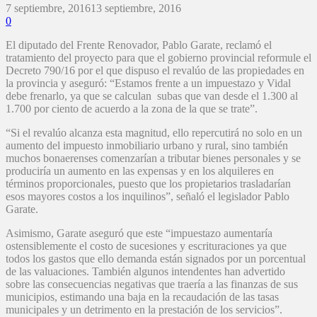
7 septiembre, 2016
13 septiembre, 2016
0
El diputado del Frente Renovador, Pablo Garate, reclamó el
tratamiento del proyecto para que el gobierno provincial reformule el
Decreto 790/16 por el que dispuso el revalúo de las propiedades en
la provincia y aseguró: “Estamos frente a un impuestazo y Vidal
debe frenarlo, ya que se calculan subas que van desde el 1.300 al
1.700 por ciento de acuerdo a la zona de la que se trate”.
“Si el revalúo alcanza esta magnitud, ello repercutirá no solo en un
aumento del impuesto inmobiliario urbano y rural, sino también
muchos bonaerenses comenzarían a tributar bienes personales y se
produciría un aumento en las expensas y en los alquileres en
términos proporcionales, puesto que los propietarios trasladarían
esos mayores costos a los inquilinos”, señaló el legislador Pablo
Garate.
Asimismo, Garate aseguró que este “impuestazo aumentaría
ostensiblemente el costo de sucesiones y escrituraciones ya que
todos los gastos que ello demanda están signados por un porcentual
de las valuaciones. También algunos intendentes han advertido
sobre las consecuencias negativas que traería a las finanzas de sus
municipios, estimando una baja en la recaudación de las tasas
municipales y un detrimento en la prestación de los servicios”.