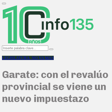
Search
for:
Primary
Menu
Search
Search
for:
LEGISLATURA_NO VA MAS
Garate: con el revalúo
provincial se viene un
nuevo impuestazo