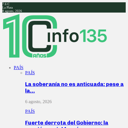
7.6
C
La Plata
8 agosto, 2026
Facebook
Twitter
Instagram
Youtube
PAÍS
PAÍS
La soberanía no es anticuada: pese a
la…
6 agosto, 2026
PAÍS
Fuerte derrota del Gobierno: la