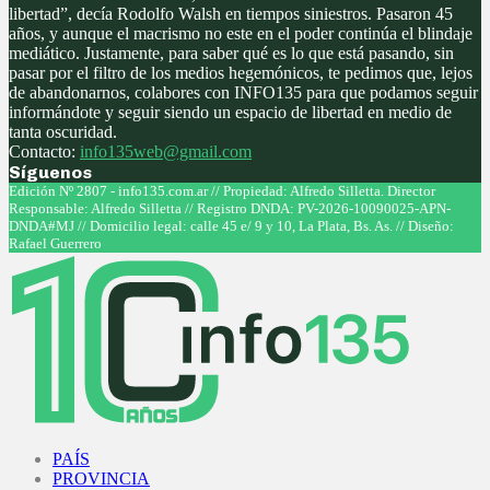
libertad”, decía Rodolfo Walsh en tiempos siniestros. Pasaron 45
años, y aunque el macrismo no este en el poder continúa el blindaje
mediático. Justamente, para saber qué es lo que está pasando, sin
pasar por el filtro de los medios hegemónicos, te pedimos que, lejos
de abandonarnos, colabores con INFO135 para que podamos seguir
informándote y seguir siendo un espacio de libertad en medio de
tanta oscuridad.
Contacto:
info135web@gmail.com
Síguenos
Facebook
Twitter
Instagram
Youtube
Edición Nº 2807 - info135.com.ar // Propiedad: Alfredo Silletta. Director
Responsable: Alfredo Silletta // Registro DNDA: PV-2026-10090025-APN-
DNDA#MJ // Domicilio legal: calle 45 e/ 9 y 10, La Plata, Bs. As. // Diseño:
Rafael Guerrero
Facebook
Twitter
Instagram
Youtube
PAÍS
PROVINCIA