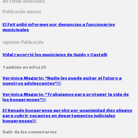
del Frente Renovador.
Publicación anterior
El FpV pidió informes por denuncias a funcionarios
municipales
siguiente Publicación
Vidal recorrió los municipios de Guido y Castelli
También en info135
Verónica Magario: “Nadie les puede quitar el futuro a
nuestros adolescentes”￼
Verónica Magario: “Trabajamos para proteger la vida de
los bonaerenses”￼
El Senado bonaerense aprobó por unanimidad diez pliegos
para cubrir vacantes en departamentos judiciales
bonaerenses￼
Salir de los comentarios