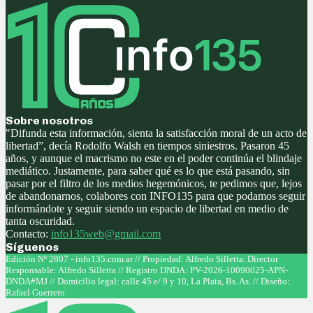
Sobre nosotros
"Difunda esta información, sienta la satisfacción moral de un acto de
libertad”, decía Rodolfo Walsh en tiempos siniestros. Pasaron 45
años, y aunque el macrismo no este en el poder continúa el blindaje
mediático. Justamente, para saber qué es lo que está pasando, sin
pasar por el filtro de los medios hegemónicos, te pedimos que, lejos
de abandonarnos, colabores con INFO135 para que podamos seguir
informándote y seguir siendo un espacio de libertad en medio de
tanta oscuridad.
Contacto:
info135web@gmail.com
Síguenos
Facebook
Twitter
Instagram
Youtube
Edición Nº 2807 - info135.com.ar // Propiedad: Alfredo Silletta. Director
Responsable: Alfredo Silletta // Registro DNDA: PV-2026-10090025-APN-
DNDA#MJ // Domicilio legal: calle 45 e/ 9 y 10, La Plata, Bs. As. // Diseño:
Rafael Guerrero