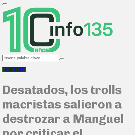
Search
for:
Primary
Menu
Search
Search
for:
"SIN RED"
Desatados, los trolls
macristas salieron a
destrozar a Manguel
por criticar el