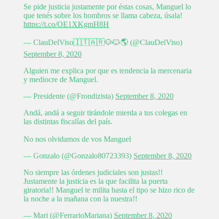
Se pide justicia justamente por éstas cosas, Manguel lo
que tenés sobre los hombros se llama cabeza, úsala!
https://t.co/OE1XKgmH8H
— ClauDelViso🇮🇹🇦🇷🐶🐱🌎 (@ClauDelViso)
September 8, 2020
Alguien me explica por que es tendencia la mercenaria
y mediocre de Manguel.
— Presidente (@Frondizista)
September 8, 2020
Andá, andá a seguir tirándole mierda a tus colegas en
las distintas fiscalías del país.
No nos olvidamos de vos Manguel
— Gonzalo (@Gonzalo80723393)
September 8, 2020
No siempre las órdenes judiciales son justas!!
Justamente la justicia es la que facilita la puerta
giratoria!! Manguel te milita hasta el tipo se hizo rico de
la noche a la mañana con la nuestra!!
— Mari (@FerrarioMariana)
September 8, 2020