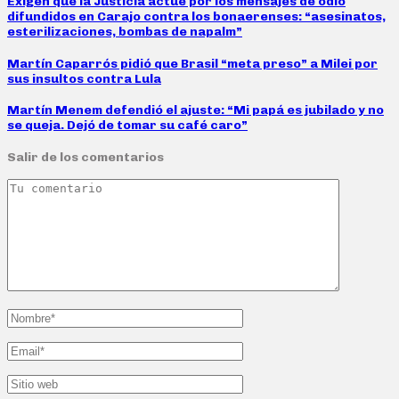
Exigen que la Justicia actúe por los mensajes de odio
difundidos en Carajo contra los bonaerenses: “asesinatos,
esterilizaciones, bombas de napalm”
Martín Caparrós pidió que Brasil “meta preso” a Milei por
sus insultos contra Lula
Martín Menem defendió el ajuste: “Mi papá es jubilado y no
se queja. Dejó de tomar su café caro”
Salir de los comentarios