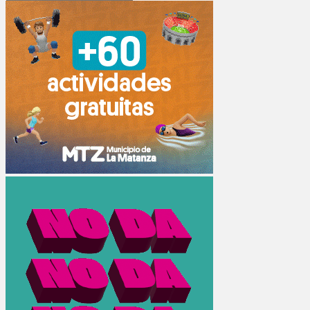
Search
for: