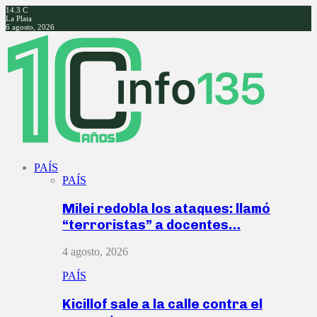
14.3
C
La Plata
6 agosto, 2026
Facebook
Twitter
Instagram
Youtube
PAÍS
PAÍS
Milei redobla los ataques: llamó
“terroristas” a docentes…
4 agosto, 2026
PAÍS
Kicillof sale a la calle contra el