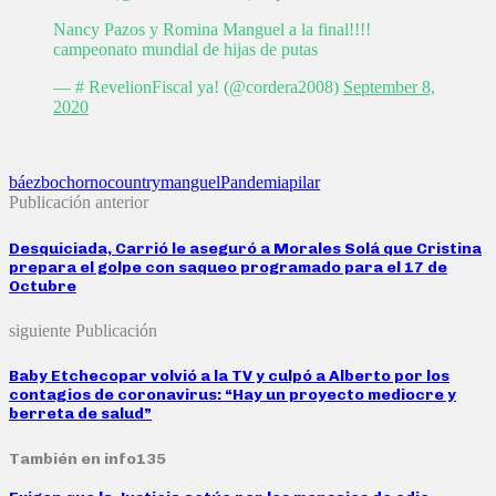
Nancy Pazos y Romina Manguel a la final!!!!
campeonato mundial de hijas de putas
— # RevelionFiscal ya! (@cordera2008)
September 8,
2020
báez
bochorno
country
manguel
Pandemia
pilar
Publicación anterior
Desquiciada, Carrió le aseguró a Morales Solá que Cristina
prepara el golpe con saqueo programado para el 17 de
Octubre
siguiente Publicación
Baby Etchecopar volvió a la TV y culpó a Alberto por los
contagios de coronavirus: “Hay un proyecto mediocre y
berreta de salud”
También en info135