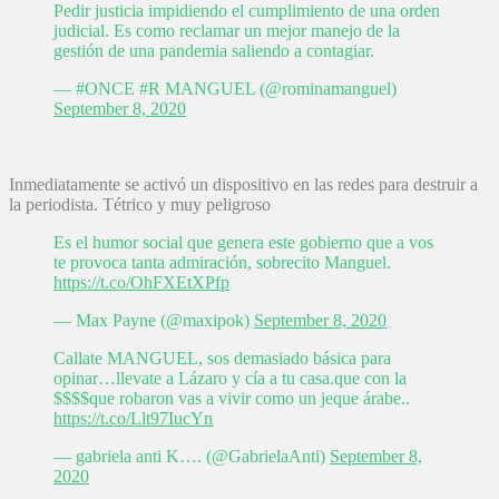
Pedir justicia impidiendo el cumplimiento de una orden
judicial. Es como reclamar un mejor manejo de la
gestión de una pandemia saliendo a contagiar.
— #ONCE #R MANGUEL (@rominamanguel)
September 8, 2020
Inmediatamente se activó un dispositivo en las redes para destruir a
la periodista. Tétrico y muy peligroso
Es el humor social que genera este gobierno que a vos
te provoca tanta admiración, sobrecito Manguel.
https://t.co/OhFXEtXPfp
— Max Payne (@maxipok)
September 8, 2020
Callate MANGUEL, sos demasiado básica para
opinar…llevate a Lázaro y cía a tu casa.que con la
$$$$que robaron vas a vivir como un jeque árabe..
https://t.co/Llt97IucYn
— gabriela anti K…. (@GabrielaAnti)
September 8,
2020