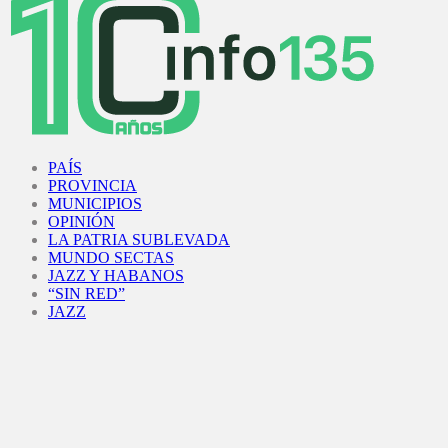
Facebook
Twitter
Instagram
Youtube
PAÍS
PROVINCIA
MUNICIPIOS
OPINIÓN
LA PATRIA SUBLEVADA
MUNDO SECTAS
JAZZ Y HABANOS
“SIN RED”
JAZZ