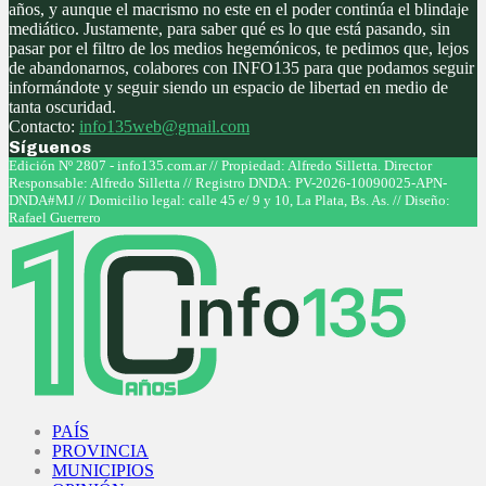
años, y aunque el macrismo no este en el poder continúa el blindaje
mediático. Justamente, para saber qué es lo que está pasando, sin
pasar por el filtro de los medios hegemónicos, te pedimos que, lejos
de abandonarnos, colabores con INFO135 para que podamos seguir
informándote y seguir siendo un espacio de libertad en medio de
tanta oscuridad.
Contacto:
info135web@gmail.com
Síguenos
Facebook
Twitter
Instagram
Youtube
Edición Nº 2807 - info135.com.ar // Propiedad: Alfredo Silletta. Director
Responsable: Alfredo Silletta // Registro DNDA: PV-2026-10090025-APN-
DNDA#MJ // Domicilio legal: calle 45 e/ 9 y 10, La Plata, Bs. As. // Diseño:
Rafael Guerrero
Facebook
Twitter
Instagram
Youtube
PAÍS
PROVINCIA
MUNICIPIOS