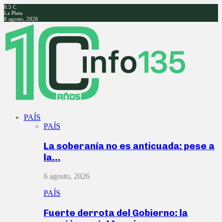
8.5
C
La Plata
8 agosto, 2026
Facebook
Twitter
Instagram
Youtube
PAÍS
PAÍS
La soberanía no es anticuada: pese a
la…
6 agosto, 2026
PAÍS
Fuerte derrota del Gobierno: la