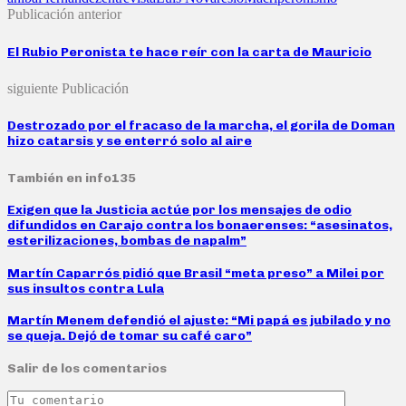
Publicación anterior
El Rubio Peronista te hace reír con la carta de Mauricio
siguiente Publicación
Destrozado por el fracaso de la marcha, el gorila de Doman
hizo catarsis y se enterró solo al aire
También en info135
Exigen que la Justicia actúe por los mensajes de odio
difundidos en Carajo contra los bonaerenses: “asesinatos,
esterilizaciones, bombas de napalm”
Martín Caparrós pidió que Brasil “meta preso” a Milei por
sus insultos contra Lula
Martín Menem defendió el ajuste: “Mi papá es jubilado y no
se queja. Dejó de tomar su café caro”
Salir de los comentarios