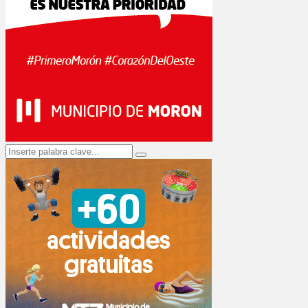
Search
Search
for: