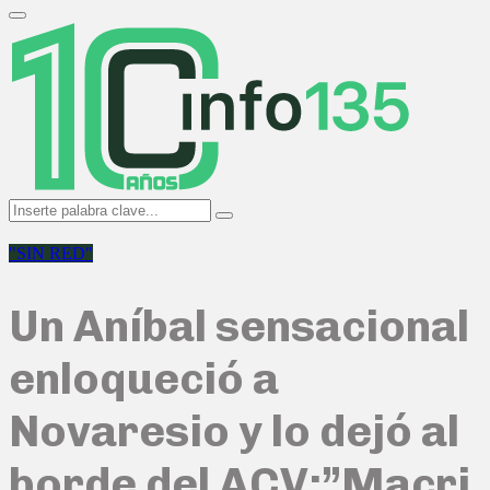
Search
for:
Primary
Menu
Search
Search
for:
"SIN RED"
Un Aníbal sensacional
enloqueció a
Novaresio y lo dejó al
borde del ACV:”Macri