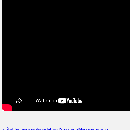
aníbal fernandez
entrevista
Luis Novaresio
Macri
peronismo