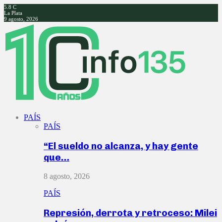
5.8
C
La Plata
9 agosto, 2026
Facebook
Twitter
Instagram
Youtube
PAÍS
PAÍS
“El sueldo no alcanza, y hay gente
que…
8 agosto, 2026
PAÍS
Represión, derrota y retroceso: Milei