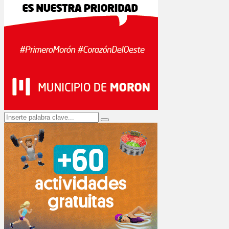
Search
Search
for: