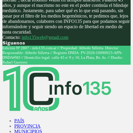
años, y aunque el macrismo no este en el poder continúa el blindaje
mediático. Justamente, para saber qué es lo que está pasando, sin
pasar por el filtro de los medios hegemónicos, te pedimos que, lejos
de abandonarnos, colabores con INFO135 para que podamos seguir
informándote y seguir siendo un espacio de libertad en medio de
tanta oscuridad.
Contacto:
info135web@gmail.com
Síguenos
Facebook
Twitter
Instagram
Youtube
Edición Nº 2807 - info135.com.ar // Propiedad: Alfredo Silletta. Director
Responsable: Alfredo Silletta // Registro DNDA: PV-2026-10090025-APN-
DNDA#MJ // Domicilio legal: calle 45 e/ 9 y 10, La Plata, Bs. As. // Diseño:
Rafael Guerrero
Facebook
Twitter
Instagram
Youtube
PAÍS
PROVINCIA
MUNICIPIOS