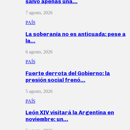
salvó apenas una…
7 agosto, 2026
PAÍS
La soberanía no es anticuada: pese a
la…
6 agosto, 2026
PAÍS
Fuerte derrota del Gobierno: la
presión social frenó…
5 agosto, 2026
PAÍS
León XIV visitará la Argentina en
noviembre: un…