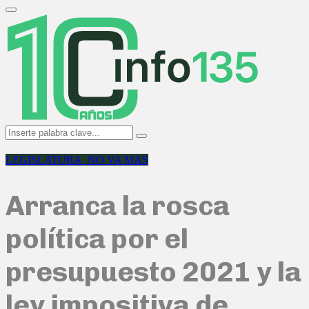
Search
for:
Primary
Menu
Search
Search
for:
LEGISLATURA_NO VA MAS
Arranca la rosca
política por el
presupuesto 2021 y la
ley impositiva de