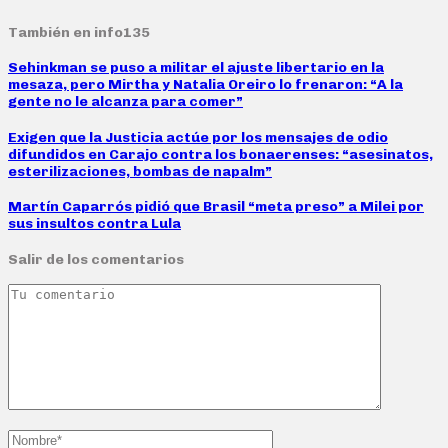
También en info135
Sehinkman se puso a militar el ajuste libertario en la
mesaza, pero Mirtha y Natalia Oreiro lo frenaron: “A la
gente no le alcanza para comer”
Exigen que la Justicia actúe por los mensajes de odio
difundidos en Carajo contra los bonaerenses: “asesinatos,
esterilizaciones, bombas de napalm”
Martín Caparrós pidió que Brasil “meta preso” a Milei por
sus insultos contra Lula
Salir de los comentarios