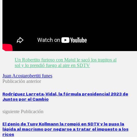
Un Robertito furioso con Majul le sacó los trapitos al
sol y lo prendió fuego al aire en SDTV
Juan Acosta
robertiti funes
Publicación anterior
Rodríguez Larreta-Vidal, la fórmula presidencial 2023 de
Juntos por el Cambio
siguiente Publicación
El genio de Tuny Kollmann la rompió en SDTV y le puso la
lápida al macrismo por negarse a tratar el impuesto a los
ricos