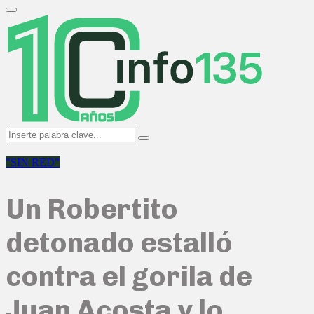
Search
for:
Primary
Menu
Search
Search
for:
"SIN RED"
Un Robertito
detonado estalló
contra el gorila de
Juan Acosta y lo