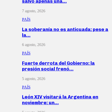
salvó apenas una…
7 agosto, 2026
PAÍS
La soberanía no es anticuada: pese a
la…
6 agosto, 2026
PAÍS
Fuerte derrota del Gobierno: la
presión social frenó…
5 agosto, 2026
PAÍS
León XIV visitará la Argentina en
noviembre: un…