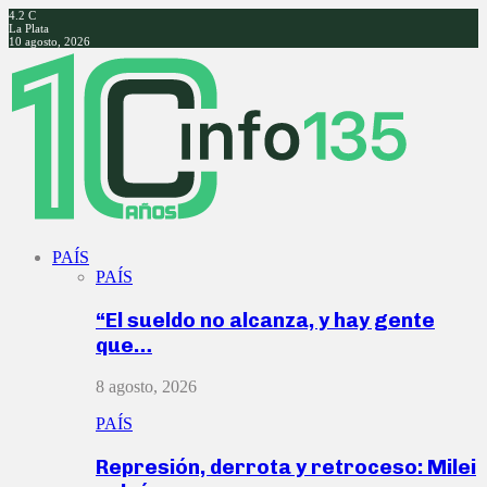
4.2
C
La Plata
10 agosto, 2026
Facebook
Twitter
Instagram
Youtube
PAÍS
PAÍS
“El sueldo no alcanza, y hay gente
que…
8 agosto, 2026
PAÍS
Represión, derrota y retroceso: Milei