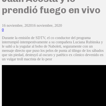
prendió fuego en vivo
16 noviembre, 2020
16 noviembre, 2020
0
Durante la emisión de SDTV, el co conductor del programa
interrumpió intempestivamente a su compañera Luciana Rubinska y
le saltó a la yugular al bobo de Naboleti, seguramente con un
mensaje directo que puso los pelos de punta al tilingo de los sábados
que sin piedad, destruyó al oscuro y patético ex cómico devenido en
un vulgar troll macrista de lo peor