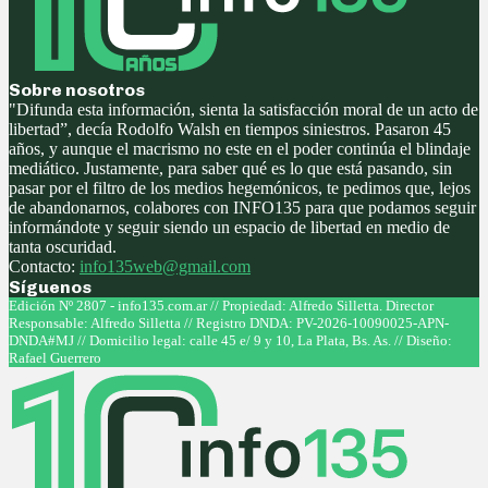
Sobre nosotros
"Difunda esta información, sienta la satisfacción moral de un acto de
libertad”, decía Rodolfo Walsh en tiempos siniestros. Pasaron 45
años, y aunque el macrismo no este en el poder continúa el blindaje
mediático. Justamente, para saber qué es lo que está pasando, sin
pasar por el filtro de los medios hegemónicos, te pedimos que, lejos
de abandonarnos, colabores con INFO135 para que podamos seguir
informándote y seguir siendo un espacio de libertad en medio de
tanta oscuridad.
Contacto:
info135web@gmail.com
Síguenos
Facebook
Twitter
Instagram
Youtube
Edición Nº 2807 - info135.com.ar // Propiedad: Alfredo Silletta. Director
Responsable: Alfredo Silletta // Registro DNDA: PV-2026-10090025-APN-
DNDA#MJ // Domicilio legal: calle 45 e/ 9 y 10, La Plata, Bs. As. // Diseño:
Rafael Guerrero