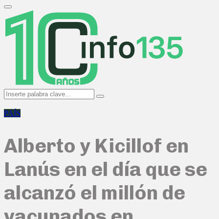
Search
for:
Primary
Menu
Search
Search
for:
PAÍS
Alberto y Kicillof en
Lanús en el día que se
alcanzó el millón de
vacunados en