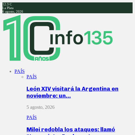
12.3
C
La Plata
6 agosto, 2026
Facebook
Twitter
Instagram
Youtube
PAÍS
PAÍS
León XIV visitará la Argentina en
noviembre: un…
5 agosto, 2026
PAÍS
Milei redobla los ataques: llamó