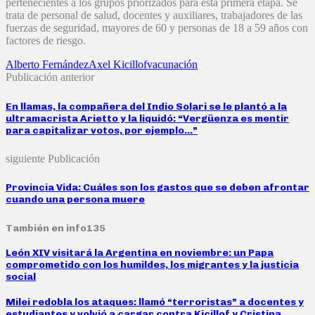
pertenecientes a los grupos priorizados para esta primera etapa. Se
trata de personal de salud, docentes y auxiliares, trabajadores de las
fuerzas de seguridad, mayores de 60 y personas de 18 a 59 años con
factores de riesgo.
Alberto Fernández
Axel Kicillof
vacunación
Publicación anterior
En llamas, la compañera del Indio Solari se le plantó a la
ultramacrista Arietto y la liquidó: “Vergüenza es mentir
para capitalizar votos, por ejemplo…”
siguiente Publicación
Provincia Vida: Cuáles son los gastos que se deben afrontar
cuando una persona muere
También en info135
León XIV visitará la Argentina en noviembre: un Papa
comprometido con los humildes, los migrantes y la justicia
social
Milei redobla los ataques: llamó “terroristas” a docentes y
estudiantes y volvió a cargar contra Kicillof y Cristina