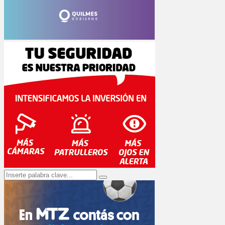
Search
Search
for: