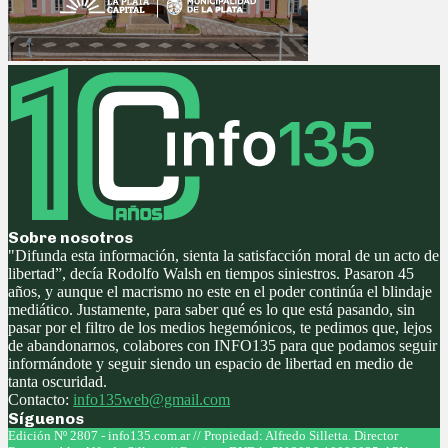
Sobre nosotros
"Difunda esta información, sienta la satisfacción moral de un acto de
libertad”, decía Rodolfo Walsh en tiempos siniestros. Pasaron 45
años, y aunque el macrismo no este en el poder continúa el blindaje
mediático. Justamente, para saber qué es lo que está pasando, sin
pasar por el filtro de los medios hegemónicos, te pedimos que, lejos
de abandonarnos, colabores con INFO135 para que podamos seguir
informándote y seguir siendo un espacio de libertad en medio de
tanta oscuridad.
Contacto:
info135web@gmail.com
Síguenos
Facebook
Twitter
Instagram
Youtube
Edición Nº 2807 - info135.com.ar // Propiedad: Alfredo Silletta. Director