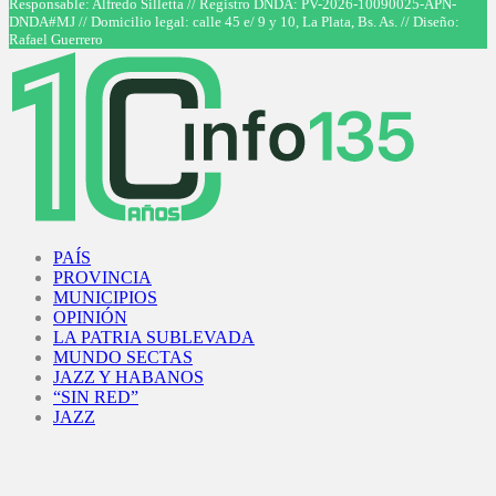
Responsable: Alfredo Silletta // Registro DNDA: PV-2026-10090025-APN-
DNDA#MJ // Domicilio legal: calle 45 e/ 9 y 10, La Plata, Bs. As. // Diseño:
Rafael Guerrero
Facebook
Twitter
Instagram
Youtube
PAÍS
PROVINCIA
MUNICIPIOS
OPINIÓN
LA PATRIA SUBLEVADA
MUNDO SECTAS
JAZZ Y HABANOS
“SIN RED”
JAZZ