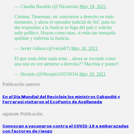
— Claudia Baraldo (@Tilcarenia)
May 18, 2021
Cristina, Timerman, etc estuvieron a derecho en todo
momento, y ahora el operador judicial de JxC para no
dar respuestas a la Justicia se fuga del país y solicita
asilo político. Huyen como ratas, si estás tan tranquilo
quédate y enfrenta la Justicia.
— Javier Aldana (@vierja87)
May 18, 2021
El que nada debe nada teme…ahora se esconde como
una rata en vez atenerse a derecho?? Macrista y punto!!
— Skorpio (@Skorpio31653934)
May 18, 2021
Publicación anterior
En el Día Mundial del Reciclaje los ministros Cabandié y
Ferraresi visitaron el EcoPunto de Avellaneda
siguiente Publicación
Convocan a vacunarse contra el COVID-19 a embarazadas
con factores de riesgo