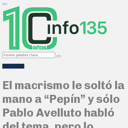
Search
for:
Primary
Menu
Search
Search
for:
"SIN RED"
El macrismo le soltó la
mano a “Pepín” y sólo
Pablo Avelluto habló
del tema, pero lo