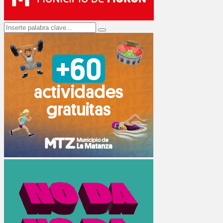
Search
Search
for: