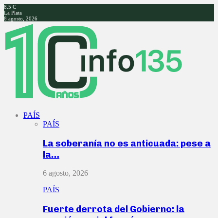
8.5
C
La Plata
8 agosto, 2026
Facebook
Twitter
Instagram
Youtube
PAÍS
PAÍS
La soberanía no es anticuada: pese a
la…
6 agosto, 2026
PAÍS
Fuerte derrota del Gobierno: la