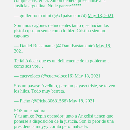
complicadas, el Dr. Simón debiera presentarse a la
Justicia argentina. No le parece?????
— guillermo martini (@x1paismejor74)
May 18, 2021
Son unos cagones delincuentes tanto q se hacían los
pistola q se presente como lo hizo Cristina siempre
cagones
— Daniel Bustamante (@DannBustamante)
May 18,
2021
Te faltó decir que es un delincuente de tu gobierno…
como sos vos…
— cuervoloco (@cuervoloco16)
May 18, 2021
Sos un payaso Avelluto, pero un payaso triste, se te ven
los hilos. Todo muy berreta.
— Picho (@Picho30681566)
May 18, 2021
SOS un caradura.
Y tu amigo Pepin operador junto a Angelisi tienen que
ponerse a disposición de la justicia. Son lo peor de una
presidencia muyyy cortita pero malvada.