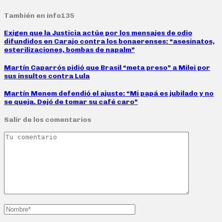
También en info135
Exigen que la Justicia actúe por los mensajes de odio
difundidos en Carajo contra los bonaerenses: “asesinatos,
esterilizaciones, bombas de napalm”
Martín Caparrós pidió que Brasil “meta preso” a Milei por
sus insultos contra Lula
Martín Menem defendió el ajuste: “Mi papá es jubilado y no
se queja. Dejó de tomar su café caro”
Salir de los comentarios