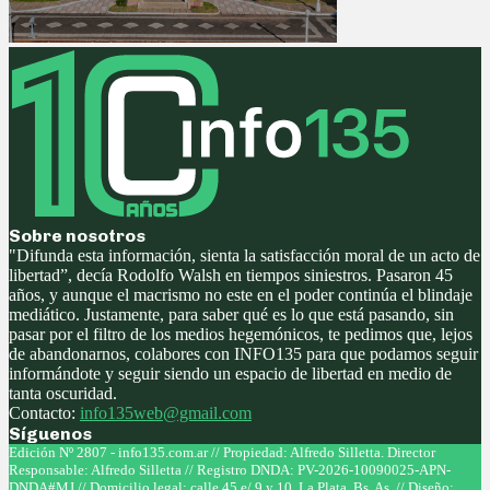
Sobre nosotros
"Difunda esta información, sienta la satisfacción moral de un acto de
libertad”, decía Rodolfo Walsh en tiempos siniestros. Pasaron 45
años, y aunque el macrismo no este en el poder continúa el blindaje
mediático. Justamente, para saber qué es lo que está pasando, sin
pasar por el filtro de los medios hegemónicos, te pedimos que, lejos
de abandonarnos, colabores con INFO135 para que podamos seguir
informándote y seguir siendo un espacio de libertad en medio de
tanta oscuridad.
Contacto:
info135web@gmail.com
Síguenos
Facebook
Twitter
Instagram
Youtube
Edición Nº 2807 - info135.com.ar // Propiedad: Alfredo Silletta. Director
Responsable: Alfredo Silletta // Registro DNDA: PV-2026-10090025-APN-
DNDA#MJ // Domicilio legal: calle 45 e/ 9 y 10, La Plata, Bs. As. // Diseño: