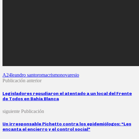
A24
leandro santoro
macrismo
novaresio
Publicación anterior
Legisladores repudiaron el atentado a un local del Frente
de Todos en Bahía Blanca
siguiente Publicación
Un irresponsable Pichetto contra los epidemiólogos: “Les
encanta el encierro y el control social”