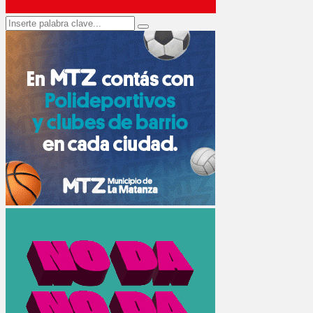
Search
Search
for: