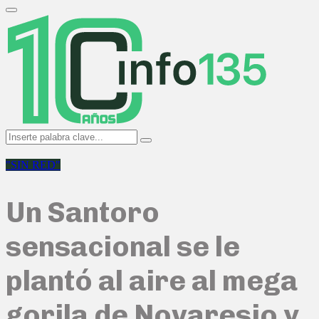
Search
for:
Primary
Menu
Search
Search
for:
"SIN RED"
Un Santoro
sensacional se le
plantó al aire al mega
gorila de Novaresio y