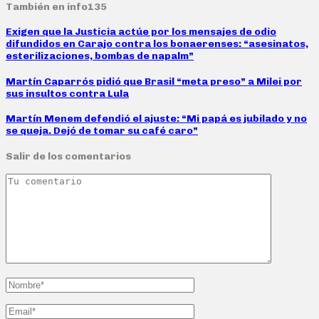
También en info135
Exigen que la Justicia actúe por los mensajes de odio
difundidos en Carajo contra los bonaerenses: “asesinatos,
esterilizaciones, bombas de napalm”
Martín Caparrós pidió que Brasil “meta preso” a Milei por
sus insultos contra Lula
Martín Menem defendió el ajuste: “Mi papá es jubilado y no
se queja. Dejó de tomar su café caro”
Salir de los comentarios