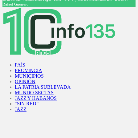
Rafael Guerrero
Facebook
Twitter
Instagram
Youtube
PAÍS
PROVINCIA
MUNICIPIOS
OPINIÓN
LA PATRIA SUBLEVADA
MUNDO SECTAS
JAZZ Y HABANOS
“SIN RED”
JAZZ