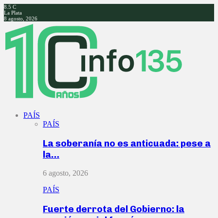
8.5
C
La Plata
8 agosto, 2026
Facebook
Twitter
Instagram
Youtube
PAÍS
PAÍS
La soberanía no es anticuada: pese a
la…
6 agosto, 2026
PAÍS
Fuerte derrota del Gobierno: la