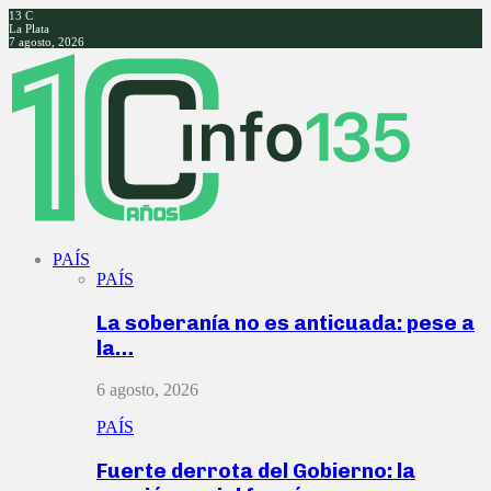
13
C
La Plata
7 agosto, 2026
Facebook
Twitter
Instagram
Youtube
PAÍS
PAÍS
La soberanía no es anticuada: pese a
la…
6 agosto, 2026
PAÍS
Fuerte derrota del Gobierno: la