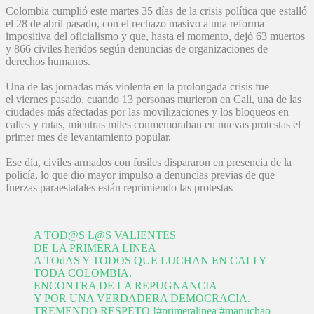
Colombia cumplió este martes 35 días de la crisis política que estalló
el 28 de abril pasado, con el rechazo masivo a una reforma
impositiva del oficialismo y que, hasta el momento, dejó 63 muertos
y 866 civiles heridos según denuncias de organizaciones de
derechos humanos.
Una de las jornadas más violenta en la prolongada crisis fue
el viernes pasado, cuando 13 personas murieron en Cali, una de las
ciudades más afectadas por las movilizaciones y los bloqueos en
calles y rutas, mientras miles conmemoraban en nuevas protestas el
primer mes de levantamiento popular.
Ese día, civiles armados con fusiles dispararon en presencia de la
policía, lo que dio mayor impulso a denuncias previas de que
fuerzas paraestatales están reprimiendo las protestas
A TOD@S L@S VALIENTES
DE LA PRIMERA LINEA
A TOdAS Y TODOS QUE LUCHAN EN CALI Y
TODA COLOMBIA.
ENCONTRA DE LA REPUGNANCIA
Y POR UNA VERDADERA DEMOCRACIA.
TREMENDO RESPETO !
#primeralinea
#manuchao