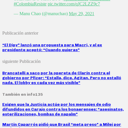
#ColombiaResiste
pic.twitter.com/qJC2LZZ9c7
— Manu Chao (@manuchao)
May 29, 2021
Publicación anterior
“El Dipy” lanzó una propuesta para Macri, y el ex
presidente aceptó: “Cuando quieras”
siguiente Publicación
Brancatelli a saco por la opereta de Clarín contra el
gobierno por Pfizer: “Estalla, dice. Agitan. Pero no estalló
nada. El lobby es cada vez más visible”
También en info135
Exigen que la Justicia actúe por los mensajes de odio
difundidos en Carajo contra los bonaerenses: “asesinatos,
esterilizaciones, bombas de napalm”
Martín Caparrós pidió que Brasil “meta preso” a Milei por