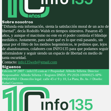
Sobre nosotros
"Difunda esta información, sienta la satisfacción moral de un acto de
libertad”, decía Rodolfo Walsh en tiempos siniestros. Pasaron 45
años, y aunque el macrismo no este en el poder continúa el blindaje
mediático. Justamente, para saber qué es lo que está pasando, sin
pasar por el filtro de los medios hegemónicos, te pedimos que, lejos
de abandonarnos, colabores con INFO135 para que podamos seguir
informándote y seguir siendo un espacio de libertad en medio de
tanta oscuridad.
Contacto:
info135web@gmail.com
Síguenos
Facebook
Twitter
Instagram
Youtube
Edición Nº 2807 - info135.com.ar // Propiedad: Alfredo Silletta. Director
Responsable: Alfredo Silletta // Registro DNDA: PV-2026-10090025-APN-
DNDA#MJ // Domicilio legal: calle 45 e/ 9 y 10, La Plata, Bs. As. // Diseño:
Rafael Guerrero