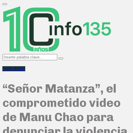
Search
for:
Primary
Menu
Search
Search
for:
"SIN RED"
“Señor Matanza”, el
comprometido video
de Manu Chao para
denunciar la violencia