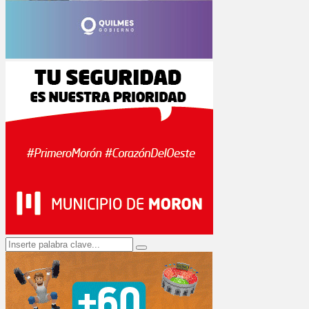
Search
Search
for: