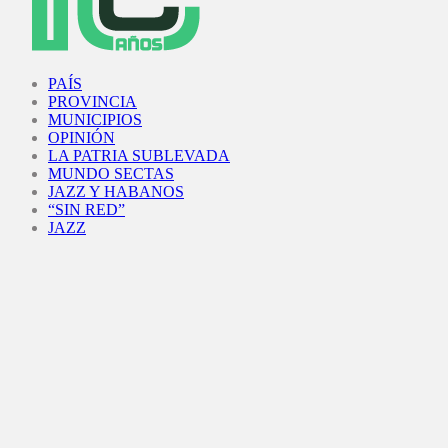
Facebook
Twitter
Instagram
Youtube
PAÍS
PROVINCIA
MUNICIPIOS
OPINIÓN
LA PATRIA SUBLEVADA
MUNDO SECTAS
JAZZ Y HABANOS
“SIN RED”
JAZZ