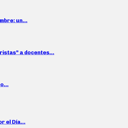
iembre: un…
roristas” a docentes…
cto…
or el Día…