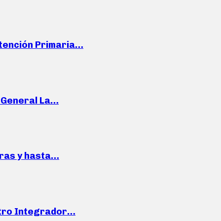
Atención Primaria…
e General La…
pras y hasta…
ntro Integrador…