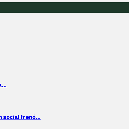
la…
n social frenó…