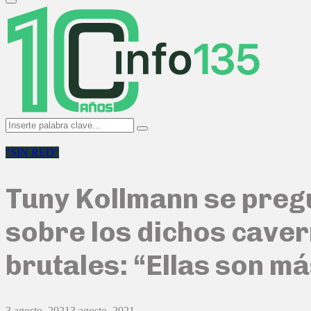
Primary
Menu
Search
Search
for:
"SIN RED"
Tuny Kollmann se pregu
sobre los dichos caver
brutales: “Ellas son m
3 agosto, 2021
3 agosto, 2021