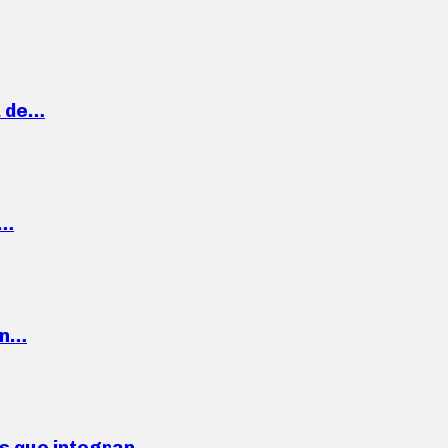
a de…
,…
ón…
ses que integran…