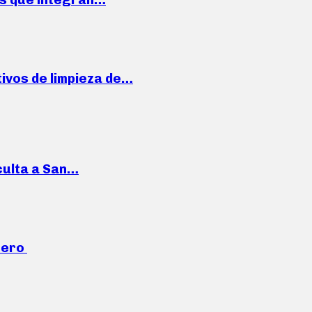
ivos de limpieza de…
culta a San…
mero