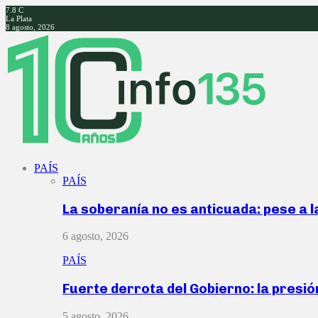
7.8
C
La Plata
8 agosto, 2026
Facebook
Twitter
Instagram
Youtube
PAÍS
PAÍS
La soberanía no es anticuada: pese a 
6 agosto, 2026
PAÍS
Fuerte derrota del Gobierno: la presió
5 agosto, 2026