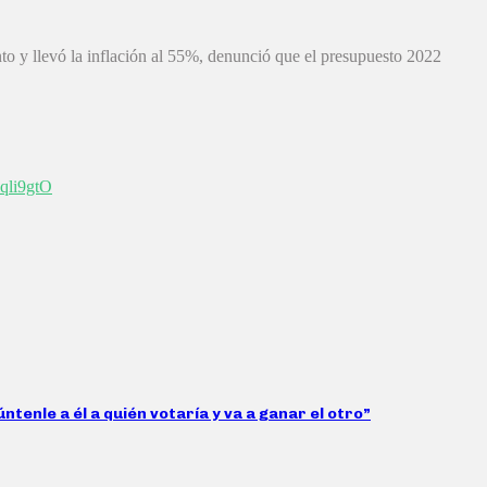
ento y llevó la inflación al 55%, denunció que el presupuesto 2022
mqli9gtO
tenle a él a quién votaría y va a ganar el otro”