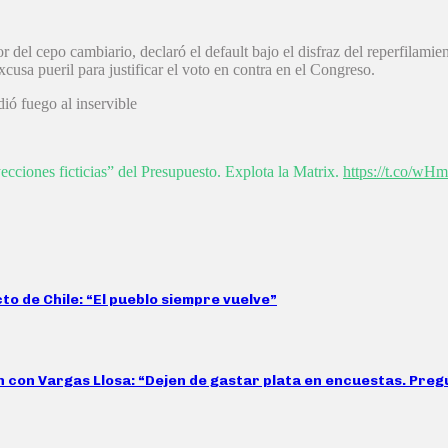
r del cepo cambiario, declaró el default bajo el disfraz del reperfilami
cusa pueril para justificar el voto en contra en el Congreso.
dió fuego al inservible
ciones ficticias” del Presupuesto. Explota la Matrix.
https://t.co/wH
cto de Chile: “El pueblo siempre vuelve”
 con Vargas Llosa: “Dejen de gastar plata en encuestas. Pregún