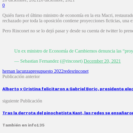
0
Quién fuera el último ministro de economía en la era Macri, restaurado
rechazado por toda la oposición contiene proyecciones ficticias, una ex
Pero Rinconet no se lo dejó pasar y desde su cuenta de twitter lo pren
Un ex ministro de Economía de Cambiemos denuncia las “proyec
— Sebastian Fernandez (@rinconet)
December 20, 2021
hernan lacunza
presupuesto 2022
redes
rinconet
Publicación anterior
Alberto y Cristina felicitaron a Gabriel Boric, presidente ele
siguiente Publicación
Tras la derrota del pinochetista Kast, las redes se ensañaron
También en info135