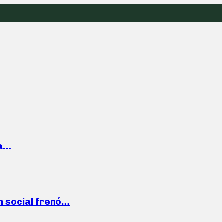
la…
n social frenó…