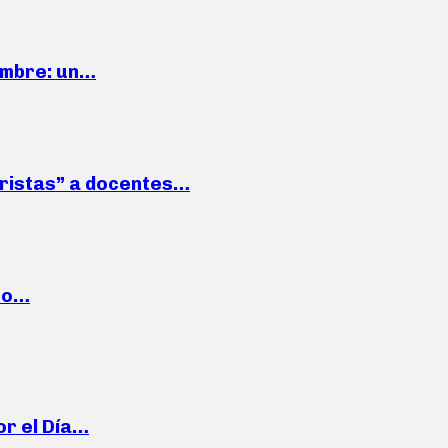
iembre: un…
roristas” a docentes…
cto…
or el Día…