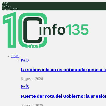
7.6
C
La Plata
8 agosto, 2026
Facebook
Twitter
Instagram
Youtube
PAÍS
PAÍS
La soberanía no es anticuada: pese a 
6 agosto, 2026
PAÍS
Fuerte derrota del Gobierno: la presió
5 agosto, 2026