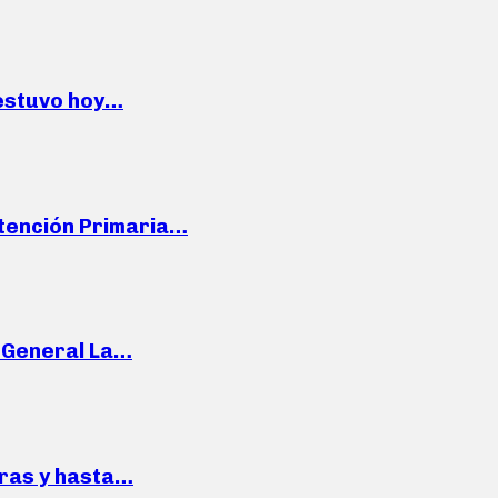
 estuvo hoy…
Atención Primaria…
e General La…
pras y hasta…