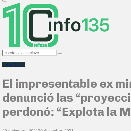
Primary
Menu
Search
Search
for:
"SIN RED"
El impresentable ex m
denunció las “proyecci
perdonó: “Explota la M
20 diciembre, 2021
20 diciembre, 2021