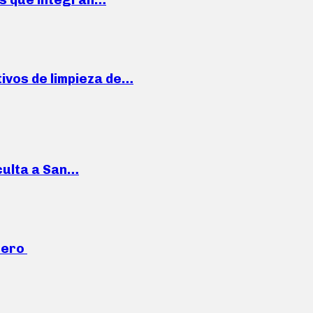
ivos de limpieza de…
culta a San…
mero