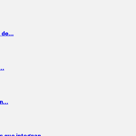
a de…
,…
ón…
ses que integran…