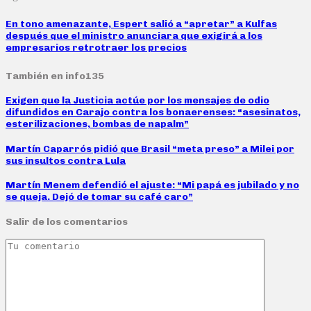
En tono amenazante, Espert salió a “apretar” a Kulfas
después que el ministro anunciara que exigirá a los
empresarios retrotraer los precios
También en info135
Exigen que la Justicia actúe por los mensajes de odio
difundidos en Carajo contra los bonaerenses: “asesinatos,
esterilizaciones, bombas de napalm”
Martín Caparrós pidió que Brasil “meta preso” a Milei por
sus insultos contra Lula
Martín Menem defendió el ajuste: “Mi papá es jubilado y no
se queja. Dejó de tomar su café caro”
Salir de los comentarios