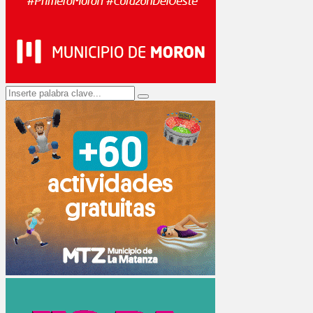
Search
Search
for: