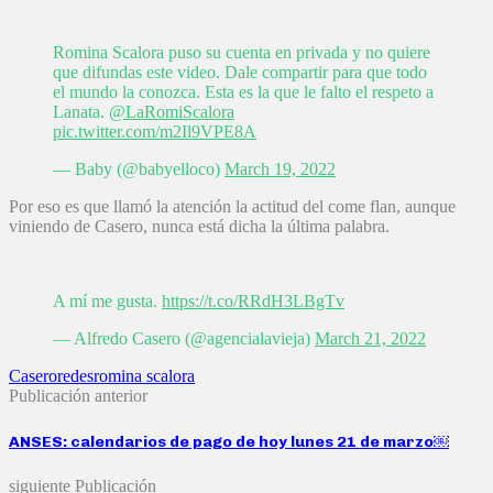
Romina Scalora puso su cuenta en privada y no quiere
que difundas este video. Dale compartir para que todo
el mundo la conozca. Esta es la que le falto el respeto a
Lanata.
@LaRomiScalora
pic.twitter.com/m2Il9VPE8A
— Baby (@babyelloco)
March 19, 2022
Por eso es que llamó la atención la actitud del come flan, aunque
viniendo de Casero, nunca está dicha la última palabra.
A mí me gusta.
https://t.co/RRdH3LBgTv
— Alfredo Casero (@agencialavieja)
March 21, 2022
Casero
redes
romina scalora
Publicación anterior
ANSES: calendarios de pago de hoy lunes 21 de marzo￼
siguiente Publicación