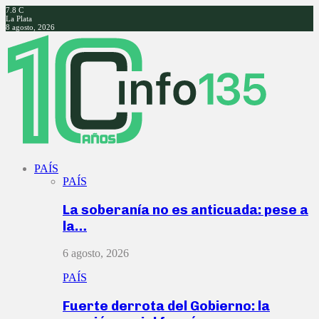
7.8
C
La Plata
8 agosto, 2026
Facebook
Twitter
Instagram
Youtube
PAÍS
PAÍS
La soberanía no es anticuada: pese a
la…
6 agosto, 2026
PAÍS
Fuerte derrota del Gobierno: la