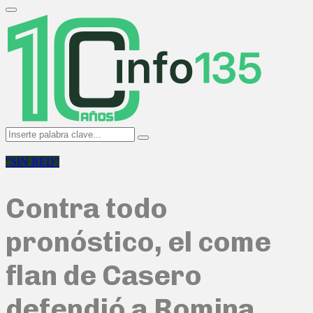
Search
for:
Primary
Menu
Search
Search
for:
"SIN RED"
Contra todo
pronóstico, el come
flan de Casero
defendió a Romina