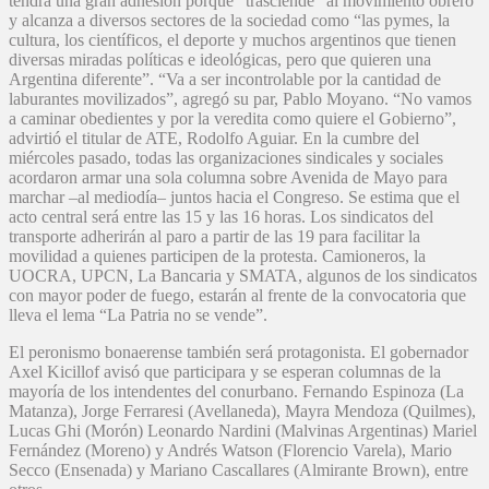
tendrá una gran adhesión porque “trasciende” al movimiento obrero
y alcanza a diversos sectores de la sociedad como “las pymes, la
cultura, los científicos, el deporte y muchos argentinos que tienen
diversas miradas políticas e ideológicas, pero que quieren una
Argentina diferente”. “Va a ser incontrolable por la cantidad de
laburantes movilizados”, agregó su par, Pablo Moyano. “No vamos
a caminar obedientes y por la veredita como quiere el Gobierno”,
advirtió el titular de ATE, Rodolfo Aguiar. En la cumbre del
miércoles pasado, todas las organizaciones sindicales y sociales
acordaron armar una sola columna sobre Avenida de Mayo para
marchar –al mediodía– juntos hacia el Congreso. Se estima que el
acto central será entre las 15 y las 16 horas. Los sindicatos del
transporte adherirán al paro a partir de las 19 para facilitar la
movilidad a quienes participen de la protesta. Camioneros, la
UOCRA, UPCN, La Bancaria y SMATA, algunos de los sindicatos
con mayor poder de fuego, estarán al frente de la convocatoria que
lleva el lema “La Patria no se vende”.
El peronismo bonaerense también será protagonista. El gobernador
Axel Kicillof avisó que participara y se esperan columnas de la
mayoría de los intendentes del conurbano. Fernando Espinoza (La
Matanza), Jorge Ferraresi (Avellaneda), Mayra Mendoza (Quilmes),
Lucas Ghi (Morón) Leonardo Nardini (Malvinas Argentinas) Mariel
Fernández (Moreno) y Andrés Watson (Florencio Varela), Mario
Secco (Ensenada) y Mariano Cascallares (Almirante Brown), entre