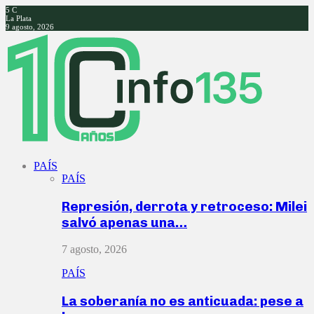
5
C
La Plata
9 agosto, 2026
Facebook
Twitter
Instagram
Youtube
PAÍS
PAÍS
Represión, derrota y retroceso: Milei
salvó apenas una…
7 agosto, 2026
PAÍS
La soberanía no es anticuada: pese a