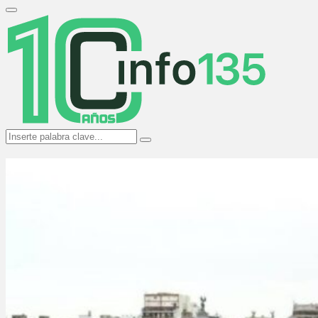
Search
for:
Primary
Menu
Search
Search
for: