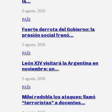
la…
6 agosto, 2026
PAÍS
Fuerte derrota del Gobierno: la
presión social frenó…
5 agosto, 2026
PAÍS
León XIV visitará la Argentina en
noviembre: un…
5 agosto, 2026
PAÍS
Milei redobla los ataques: llamó
“terroristas” a docentes…