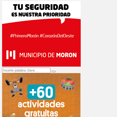
Search
Search
for: