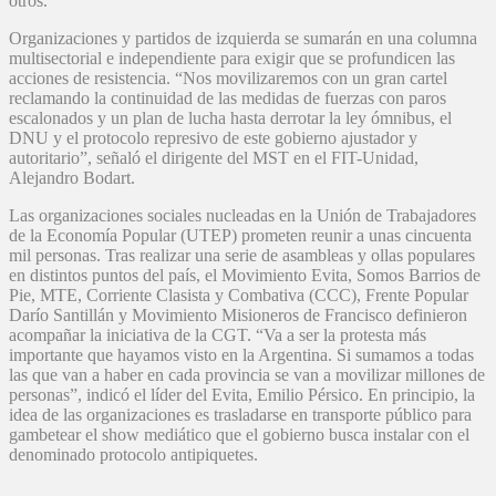
otros.
Organizaciones y partidos de izquierda se sumarán en una columna
multisectorial e independiente para exigir que se profundicen las
acciones de resistencia. “Nos movilizaremos con un gran cartel
reclamando la continuidad de las medidas de fuerzas con paros
escalonados y un plan de lucha hasta derrotar la ley ómnibus, el
DNU y el protocolo represivo de este gobierno ajustador y
autoritario”, señaló el dirigente del MST en el FIT-Unidad,
Alejandro Bodart.
Las organizaciones sociales nucleadas en la Unión de Trabajadores
de la Economía Popular (UTEP) prometen reunir a unas cincuenta
mil personas. Tras realizar una serie de asambleas y ollas populares
en distintos puntos del país, el Movimiento Evita, Somos Barrios de
Pie, MTE, Corriente Clasista y Combativa (CCC), Frente Popular
Darío Santillán y Movimiento Misioneros de Francisco definieron
acompañar la iniciativa de la CGT. “Va a ser la protesta más
importante que hayamos visto en la Argentina. Si sumamos a todas
las que van a haber en cada provincia se van a movilizar millones de
personas”, indicó el líder del Evita, Emilio Pérsico. En principio, la
idea de las organizaciones es trasladarse en transporte público para
gambetear el show mediático que el gobierno busca instalar con el
denominado protocolo antipiquetes.