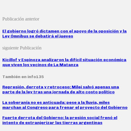
Publicación anterior
El gobierno logró dictamen con el apoyo de la oposición y la
Ley Ómnibus se debatirá el jueves
siguiente Publicación
Kicillof y Espinoza analizaron la difícil situación económica
que viven los vecinos de La Matanza
También en info135
Represión, derrota y retroceso: Milei salvó apenas una
parte de la ley tras una jornada de alto costo político
La soberanía no es anticuada: pese a la lluvia, miles
marchan al Congreso para frenar el proyecto del Gobierno
Fuerte derrota del Gobierno: la presión social frenó el
intento de extranjerizar las tierras argentinas