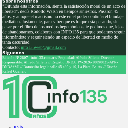
Sobre nosotros
"Difunda esta información, sienta la satisfacción moral de un acto de
libertad”, decía Rodolfo Walsh en tiempos siniestros. Pasaron 45
años, y aunque el macrismo no este en el poder continúa el blindaje
mediático. Justamente, para saber qué es lo que está pasando, sin
pasar por el filtro de los medios hegemónicos, te pedimos que, lejos
de abandonarnos, colabores con INFO135 para que podamos seguir
informándote y seguir siendo un espacio de libertad en medio de
tanta oscuridad.
Contacto:
info135web@gmail.com
Síguenos
Facebook
Twitter
Instagram
Youtube
Edición Nº 2807 - info135.com.ar // Propiedad: Alfredo Silletta. Director
Responsable: Alfredo Silletta // Registro DNDA: PV-2026-10090025-APN-
DNDA#MJ // Domicilio legal: calle 45 e/ 9 y 10, La Plata, Bs. As. // Diseño:
Rafael Guerrero
Facebook
Twitter
Instagram
Youtube
PAÍS