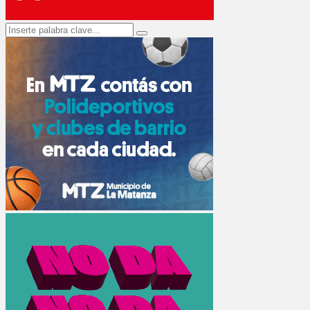
Search
Search
for: