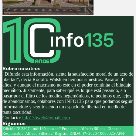
Sobre nosotros
"Difunda esta información, sienta la satisfacción moral de un acto de
libertad”, decía Rodolfo Walsh en tiempos siniestros. Pasaron 45
años, y aunque el macrismo no este en el poder continúa el blindaje
mediático. Justamente, para saber qué es lo que está pasando, sin
pasar por el filtro de los medios hegemónicos, te pedimos que, lejos
de abandonarnos, colabores con INFO135 para que podamos seguir
informándote y seguir siendo un espacio de libertad en medio de
tanta oscuridad.
Contacto:
info135web@gmail.com
Síguenos
Facebook
Twitter
Instagram
Youtube
Edición Nº 2807 - info135.com.ar // Propiedad: Alfredo Silletta. Director
Responsable: Alfredo Silletta // Registro DNDA: PV-2026-10090025-APN-