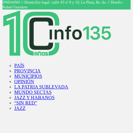
DNDA#MJ // Domicilio legal: calle 45 e/ 9 y 10, La Plata, Bs. As. // Diseño:
Rafael Guerrero
Facebook
Twitter
Instagram
Youtube
PAÍS
PROVINCIA
MUNICIPIOS
OPINIÓN
LA PATRIA SUBLEVADA
MUNDO SECTAS
JAZZ Y HABANOS
“SIN RED”
JAZZ