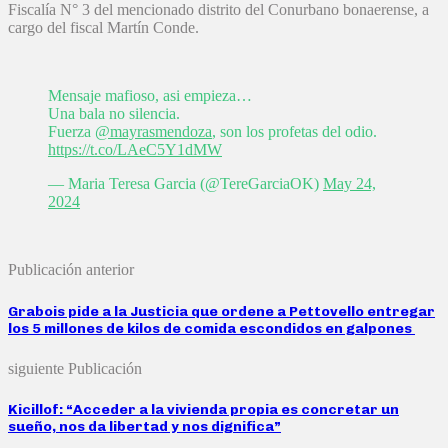
Fiscalía N° 3 del mencionado distrito del Conurbano bonaerense, a
cargo del fiscal Martín Conde.
Mensaje mafioso, asi empieza…
Una bala no silencia.
Fuerza
@mayrasmendoza
, son los profetas del odio.
https://t.co/LAeC5Y1dMW
— Maria Teresa Garcia (@TereGarciaOK)
May 24,
2024
Publicación anterior
Grabois pide a la Justicia que ordene a Pettovello entregar
los 5 millones de kilos de comida escondidos en galpones
siguiente Publicación
Kicillof: “Acceder a la vivienda propia es concretar un
sueño, nos da libertad y nos dignifica”