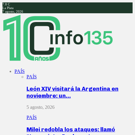
7.8
C
La Plata
7 agosto, 2026
Facebook
Twitter
Instagram
Youtube
PAÍS
PAÍS
León XIV visitará la Argentina en
noviembre: un…
5 agosto, 2026
PAÍS
Milei redobla los ataques: llamó