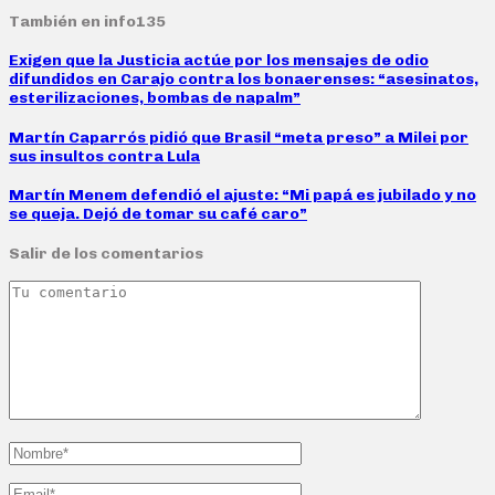
También en info135
Exigen que la Justicia actúe por los mensajes de odio
difundidos en Carajo contra los bonaerenses: “asesinatos,
esterilizaciones, bombas de napalm”
Martín Caparrós pidió que Brasil “meta preso” a Milei por
sus insultos contra Lula
Martín Menem defendió el ajuste: “Mi papá es jubilado y no
se queja. Dejó de tomar su café caro”
Salir de los comentarios