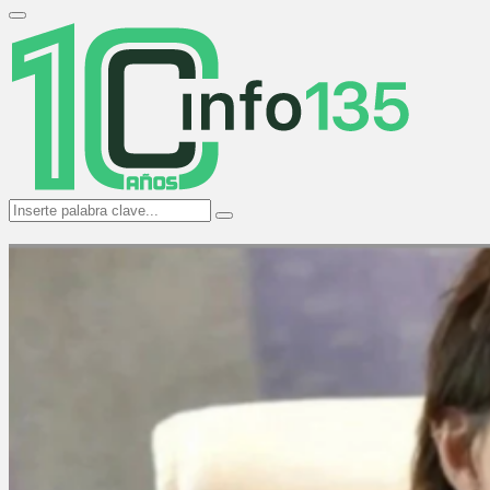
Search
for:
Primary
Menu
Search
Search
for: