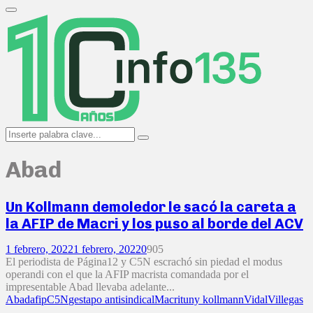
Search
for:
Primary
Menu
Search
Search
for:
Abad
Un Kollmann demoledor le sacó la careta a
la AFIP de Macri y los puso al borde del ACV
1 febrero, 2022
1 febrero, 2022
0
905
El periodista de Página12 y C5N escrachó sin piedad el modus
operandi con el que la AFIP macrista comandada por el
impresentable Abad llevaba adelante...
Abad
afip
C5N
gestapo antisindical
Macri
tuny kollmann
Vidal
Villegas