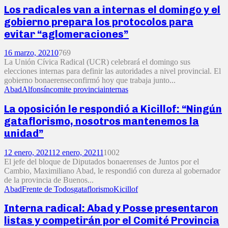
Los radicales van a internas el domingo y el
gobierno prepara los protocolos para
evitar “aglomeraciones”
16 marzo, 2021
0
769
La Unión Cívica Radical (UCR) celebrará el domingo sus
elecciones internas para definir las autoridades a nivel provincial. El
gobierno bonaerenseconfirmó hoy que trabaja junto...
Abad
Alfonsín
comite provincia
internas
La oposición le respondió a Kicillof: “Ningún
gataflorismo, nosotros mantenemos la
unidad”
12 enero, 2021
12 enero, 2021
1
1002
El jefe del bloque de Diputados bonaerenses de Juntos por el
Cambio, Maximiliano Abad, le respondió con dureza al gobernador
de la provincia de Buenos...
Abad
Frente de Todos
gataflorismo
Kicillof
Interna radical: Abad y Posse presentaron
listas y competirán por el Comité Provincia