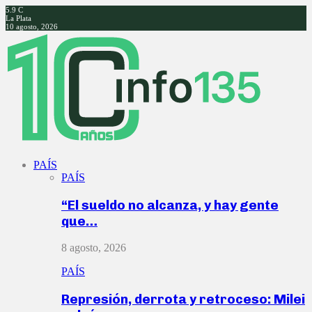
5.9
C
La Plata
10 agosto, 2026
Facebook
Twitter
Instagram
Youtube
PAÍS
PAÍS
“El sueldo no alcanza, y hay gente
que…
8 agosto, 2026
PAÍS
Represión, derrota y retroceso: Milei