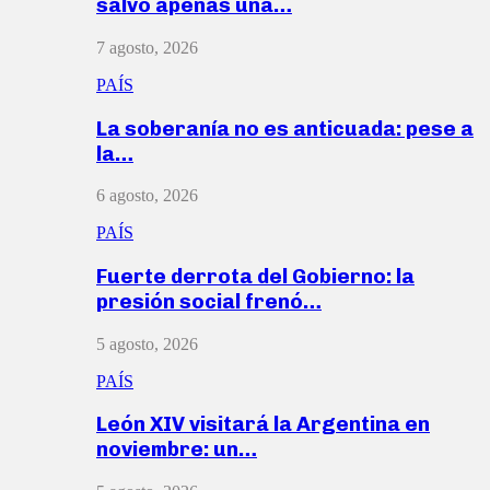
salvó apenas una…
7 agosto, 2026
PAÍS
La soberanía no es anticuada: pese a
la…
6 agosto, 2026
PAÍS
Fuerte derrota del Gobierno: la
presión social frenó…
5 agosto, 2026
PAÍS
León XIV visitará la Argentina en
noviembre: un…