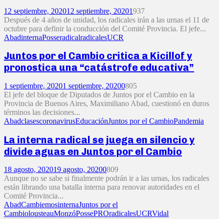
12 septiembre, 2020
12 septiembre, 2020
1
937
Después de 4 años de unidad, los radicales irán a las urnas el 11 de
octubre para definir la conducción del Comité Provincia. El jefe...
Abad
interna
Posse
radical
radicales
UCR
Juntos por el Cambio critica a Kicillof y
pronostica una “catástrofe educativa”
1 septiembre, 2020
1 septiembre, 2020
0
805
El jefe del bloque de Diputados de Juntos por el Cambio en la
Provincia de Buenos Aires, Maximiliano Abad, cuestionó en duros
términos las decisiones...
Abad
clases
coronavirus
Educación
Juntos por el Cambio
Pandemia
La interna radical se juega en silencio y
divide aguas en Juntos por el Cambio
18 agosto, 2020
19 agosto, 2020
0
809
Aunque no se sabe si finalmente podrán ir a las urnas, los radicales
están librando una batalla interna para renovar autoridades en el
Comité Provincia...
Abad
Cambiemos
interna
Juntos por el
Cambio
lousteau
Monzó
Posse
PRO
radicales
UCR
Vidal