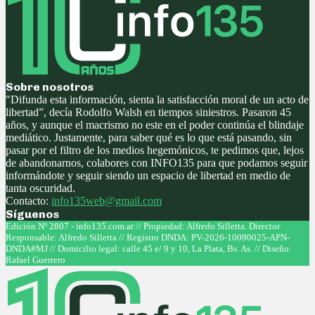
Sobre nosotros
"Difunda esta información, sienta la satisfacción moral de un acto de
libertad”, decía Rodolfo Walsh en tiempos siniestros. Pasaron 45
años, y aunque el macrismo no este en el poder continúa el blindaje
mediático. Justamente, para saber qué es lo que está pasando, sin
pasar por el filtro de los medios hegemónicos, te pedimos que, lejos
de abandonarnos, colabores con INFO135 para que podamos seguir
informándote y seguir siendo un espacio de libertad en medio de
tanta oscuridad.
Contacto:
info135web@gmail.com
Síguenos
Facebook
Twitter
Instagram
Youtube
Edición Nº 2807 - info135.com.ar // Propiedad: Alfredo Silletta. Director
Responsable: Alfredo Silletta // Registro DNDA: PV-2026-10090025-APN-
DNDA#MJ // Domicilio legal: calle 45 e/ 9 y 10, La Plata, Bs. As. // Diseño:
Rafael Guerrero