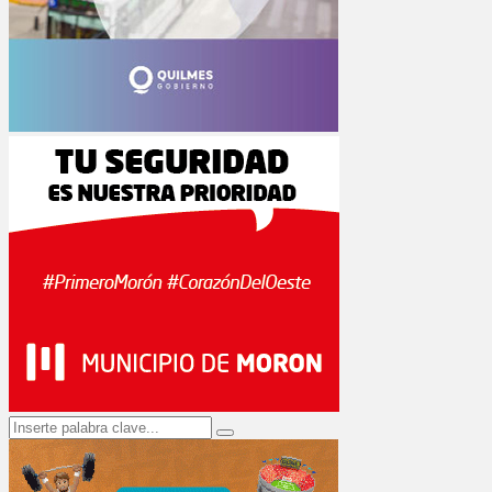
Search
Search
for: