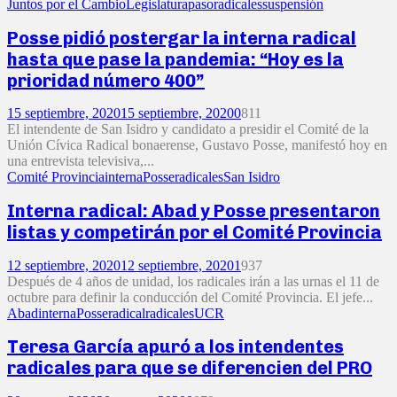
Juntos por el Cambio
Legislatura
paso
radicales
suspensión
Posse pidió postergar la interna radical
hasta que pase la pandemia: “Hoy es la
prioridad número 400”
15 septiembre, 2020
15 septiembre, 2020
0
811
El intendente de San Isidro y candidato a presidir el Comité de la
Unión Cívica Radical bonaerense, Gustavo Posse, manifestó hoy en
una entrevista televisiva,...
Comité Provincia
interna
Posse
radicales
San Isidro
Interna radical: Abad y Posse presentaron
listas y competirán por el Comité Provincia
12 septiembre, 2020
12 septiembre, 2020
1
937
Después de 4 años de unidad, los radicales irán a las urnas el 11 de
octubre para definir la conducción del Comité Provincia. El jefe...
Abad
interna
Posse
radical
radicales
UCR
Teresa García apuró a los intendentes
radicales para que se diferencien del PRO