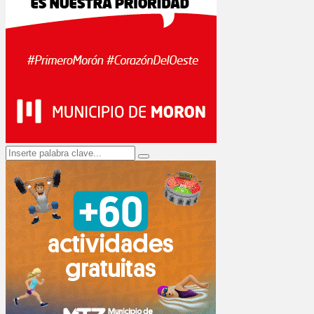
Search
Search
for: