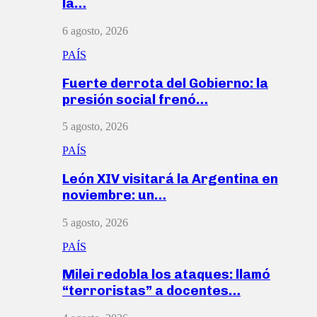
la…
6 agosto, 2026
PAÍS
Fuerte derrota del Gobierno: la
presión social frenó…
5 agosto, 2026
PAÍS
León XIV visitará la Argentina en
noviembre: un…
5 agosto, 2026
PAÍS
Milei redobla los ataques: llamó
“terroristas” a docentes…