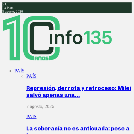
5
C
La Plata
9 agosto, 2026
Facebook
Twitter
Instagram
Youtube
PAÍS
PAÍS
Represión, derrota y retroceso: Milei
salvó apenas una…
7 agosto, 2026
PAÍS
La soberanía no es anticuada: pese a