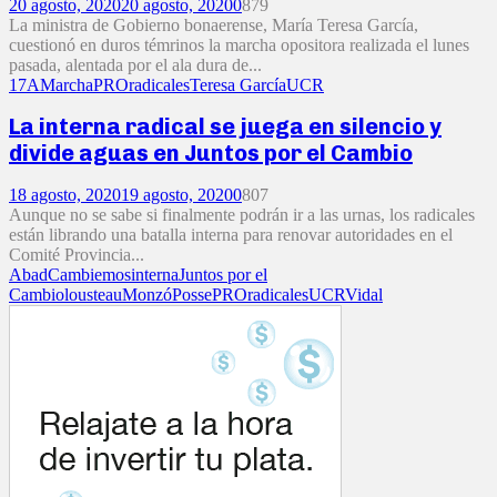
20 agosto, 2020
20 agosto, 2020
0
879
La ministra de Gobierno bonaerense, María Teresa García,
cuestionó en duros témrinos la marcha opositora realizada el lunes
pasada, alentada por el ala dura de...
17A
Marcha
PRO
radicales
Teresa García
UCR
La interna radical se juega en silencio y
divide aguas en Juntos por el Cambio
18 agosto, 2020
19 agosto, 2020
0
807
Aunque no se sabe si finalmente podrán ir a las urnas, los radicales
están librando una batalla interna para renovar autoridades en el
Comité Provincia...
Abad
Cambiemos
interna
Juntos por el
Cambio
lousteau
Monzó
Posse
PRO
radicales
UCR
Vidal