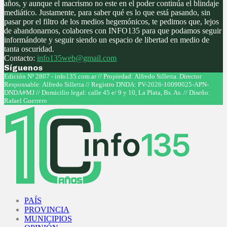
años, y aunque el macrismo no este en el poder continúa el blindaje
mediático. Justamente, para saber qué es lo que está pasando, sin
pasar por el filtro de los medios hegemónicos, te pedimos que, lejos
de abandonarnos, colabores con INFO135 para que podamos seguir
informándote y seguir siendo un espacio de libertad en medio de
tanta oscuridad.
Contacto:
info135web@gmail.com
Síguenos
Facebook
Twitter
Instagram
Youtube
Edición Nº 2807 - info135.com.ar // Propiedad: Alfredo Silletta. Director
Responsable: Alfredo Silletta // Registro DNDA: PV-2026-10090025-APN-
DNDA#MJ // Domicilio legal: calle 45 e/ 9 y 10, La Plata, Bs. As. // Diseño:
Rafael Guerrero
Facebook
Twitter
Instagram
Youtube
PAÍS
PROVINCIA
MUNICIPIOS