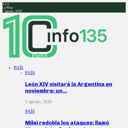
6.1
C
La Plata
7 agosto, 2026
Facebook
Twitter
Instagram
Youtube
PAÍS
PAÍS
León XIV visitará la Argentina en
noviembre: un…
5 agosto, 2026
PAÍS
Milei redobla los ataques: llamó