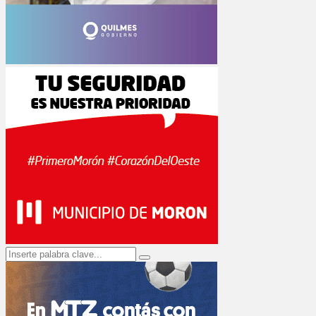
Search
Search
for: