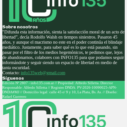
Sobre nosotros
"Difunda esta información, sienta la satisfacción moral de un acto de
libertad”, decía Rodolfo Walsh en tiempos siniestros. Pasaron 45
años, y aunque el macrismo no este en el poder continúa el blindaje
mediático. Justamente, para saber qué es lo que está pasando, sin
pasar por el filtro de los medios hegemónicos, te pedimos que, lejos
de abandonarnos, colabores con INFO135 para que podamos seguir
informándote y seguir siendo un espacio de libertad en medio de
tanta oscuridad.
Contacto:
info135web@gmail.com
Síguenos
Facebook
Twitter
Instagram
Youtube
Edición Nº 2807 - info135.com.ar // Propiedad: Alfredo Silletta. Director
Responsable: Alfredo Silletta // Registro DNDA: PV-2026-10090025-APN-
DNDA#MJ // Domicilio legal: calle 45 e/ 9 y 10, La Plata, Bs. As. // Diseño:
Rafael Guerrero