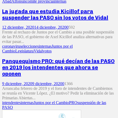
Abad
Alfonsín
comite provincia
internas
La jugada que estudia Kicillof para
suspender las PASO sin los votos de Vidal
12 diciembre, 2020
14 diciembre, 2020
0
592
Frente al rechazo de Juntos por el Cambio a una posible suspensión
de las PASO, el gobierno de Axel Kicillof analiza alternativas para
evitar pasar...
coronavirus
elecciones
internas
Juntos por el
Cambio
Legislatura
Vidal
votos
Panquequismo PRO: qué decían de las PASO
en 2019 los intendentes que ahora se
oponen
9 diciembre, 2020
9 diciembre, 2020
0
1366
Arrancaba febrero de 2019 y el foro de intendentes de Cambiemos
se reunía en Vicente López. ¿El motivo? Pedir la eliminación de las
Primarias Abiertas...
intendentes
internas
Juntos por el Cambio
PRO
suspensión de las
PASO