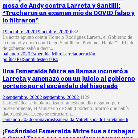
mesa de Andy contra Larreta y Santilli:
“Trucharon un examen mío de COVID falso y
lo filtraron”
19 octubre, 2020
19 octubre, 2020
0
682
La actriz apuntó contra Horacio Rodriguez Larreta, el Gobierno de
la Ciudad y cruzó con Diego Santilli en “Podemos Hablar”. “El jefe
de gobierno salió a decir...
bailando 2020
Esmeralda Mitre
Larreta
operación
política
PH
Santilli
testeo falso
Una Esmeralda Mitre en llamas incineró a
Larreta y amenazó con un juicio al gobierno
porteño por el escándalo del hisopado
2 septiembre, 2020
2 septiembre, 2020
2
1129
La mediática se había realizado un test que dio negativo pero,
posteriormente, el Ministerio de Salud porteño informó que había
dado positivo. Luego se retractaron...
cantando 2020
coronavirus
Esmeralda Mitre
hisopado
Larreta
tinelli
¡Escándalo! Esmeralda Mitre fue a trabajar