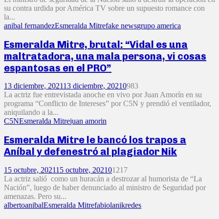
su contra urdida por América TV sobre un supuesto romance con
la...
anibal fernandez
Esmeralda Mitre
fake news
grupo america
Esmeralda Mitre, brutal: “Vidal es una
maltratadora, una mala persona, vi cosas
espantosas en el PRO”
13 diciembre, 2021
13 diciembre, 2021
0
983
La actriz fue entrevistada anoche en vivo por Juan Amorín en su
programa “Conflicto de Intereses” por C5N y prendió el ventilador,
aniquilando a la...
C5N
Esmeralda Mitre
juan amorin
Esmeralda Mitre le bancó los trapos a
Aníbal y defenestró al plagiador Nik
15 octubre, 2021
15 octubre, 2021
0
1217
La actriz salió como un huracán a destrozar al humorista de “La
Nación”, luego de haber denunciado al ministro de Seguridad por
amenazas. Pero su...
alberto
anibal
Esmeralda Mitre
fabiola
nik
redes