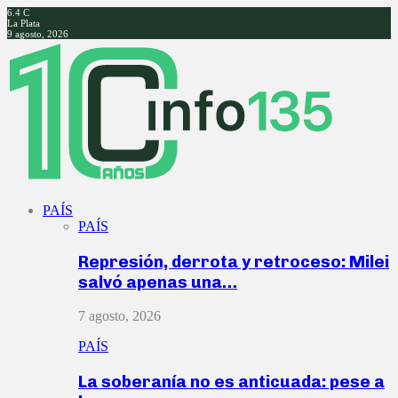
6.4
C
La Plata
9 agosto, 2026
Facebook
Twitter
Instagram
Youtube
PAÍS
PAÍS
Represión, derrota y retroceso: Milei
salvó apenas una…
7 agosto, 2026
PAÍS
La soberanía no es anticuada: pese a