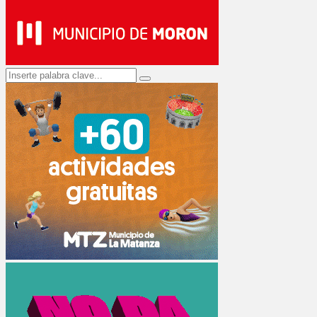
Search
Search
for: