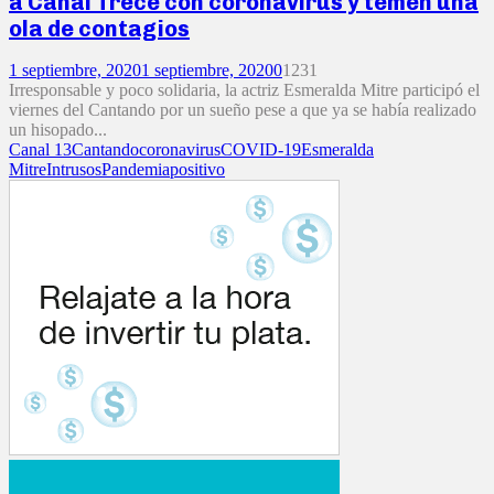
a Canal Trece con coronavirus y temen una
ola de contagios
1 septiembre, 2020
1 septiembre, 2020
0
1231
Irresponsable y poco solidaria, la actriz Esmeralda Mitre participó el
viernes del Cantando por un sueño pese a que ya se había realizado
un hisopado...
Canal 13
Cantando
coronavirus
COVID-19
Esmeralda
Mitre
Intrusos
Pandemia
positivo