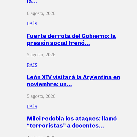
la…
6 agosto, 2026
PAÍS
Fuerte derrota del Gobierno: la
presión social frenó…
5 agosto, 2026
PAÍS
León XIV visitará la Argentina en
noviembre: un…
5 agosto, 2026
PAÍS
Milei redobla los ataques: llamó
“terroristas” a docentes…