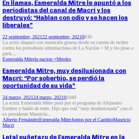
En llamas, Esmeralda Mitre le apuntó a los
periodistas del canal de Macri y los
destruyó: “Hablan con odio y se hacen los
liberales”
22 septiembre, 2021
22 septiembre, 2021
0
830
La actriz disparó con munición gruesa desde su cuenta de twitter
contra los periodistas ultramacristas de La Nación + M y los puso a
parir....
Esmeralda Mitre
la nacion +M
redes
Esmeralda Mitre, muy desilusionada con
Macri: “Por soberbio, se perdió la
oportunidad de su vida”
24 marzo, 2021
24 marzo, 2021
0
1049
La actriz Esmeralda Mitre pasó por el programa de Alejandro
Fantino y habló de todo. Dijo que está “muy desilusionada” con el
ex presidente Mauricio...
Alberto Fernández
Esmeralda Mitre
Juntos por el Cambio
Mauricio
Macri
Letal puñetazo de Esmeralda Mitre en la