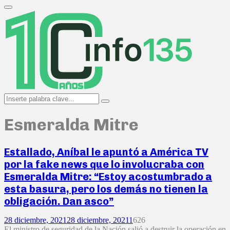
Search
for:
Primary
Menu
Search
Search
for:
Esmeralda Mitre
Estallado, Aníbal le apuntó a América TV
por la fake news que lo involucraba con
Esmeralda Mitre: “Estoy acostumbrado a
esta basura, pero los demás no tienen la
obligación. Dan asco”
28 diciembre, 2021
28 diciembre, 2021
1
626
El ministro de seguridad de la Nación salió a destruir la operación en