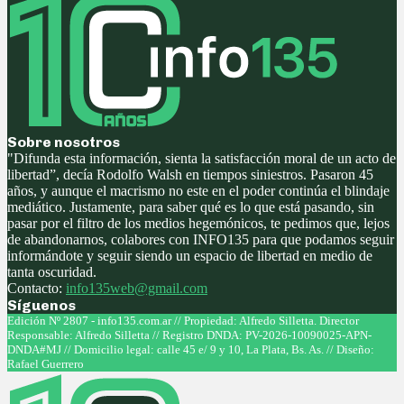
Sobre nosotros
"Difunda esta información, sienta la satisfacción moral de un acto de
libertad”, decía Rodolfo Walsh en tiempos siniestros. Pasaron 45
años, y aunque el macrismo no este en el poder continúa el blindaje
mediático. Justamente, para saber qué es lo que está pasando, sin
pasar por el filtro de los medios hegemónicos, te pedimos que, lejos
de abandonarnos, colabores con INFO135 para que podamos seguir
informándote y seguir siendo un espacio de libertad en medio de
tanta oscuridad.
Contacto:
info135web@gmail.com
Síguenos
Facebook
Twitter
Instagram
Youtube
Edición Nº 2807 - info135.com.ar // Propiedad: Alfredo Silletta. Director
Responsable: Alfredo Silletta // Registro DNDA: PV-2026-10090025-APN-
DNDA#MJ // Domicilio legal: calle 45 e/ 9 y 10, La Plata, Bs. As. // Diseño:
Rafael Guerrero