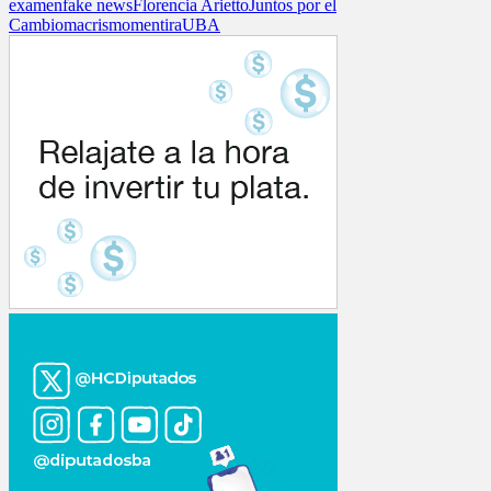
examen
fake news
Florencia Arietto
Juntos por el
Cambio
macrismo
mentira
UBA