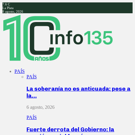
7.6
C
La Plata
8 agosto, 2026
Facebook
Twitter
Instagram
Youtube
PAÍS
PAÍS
La soberanía no es anticuada: pese a
la…
6 agosto, 2026
PAÍS
Fuerte derrota del Gobierno: la