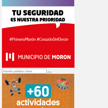
Search
Search
for: