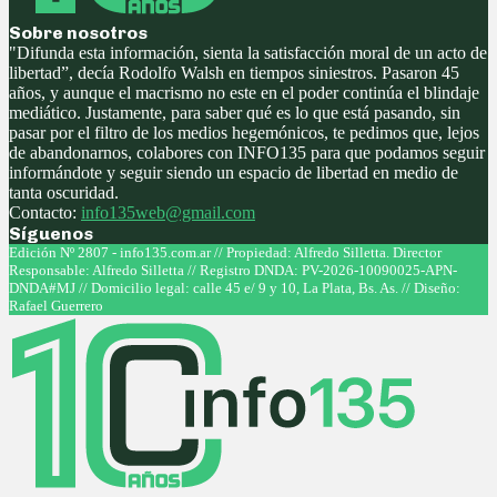
Sobre nosotros
"Difunda esta información, sienta la satisfacción moral de un acto de
libertad”, decía Rodolfo Walsh en tiempos siniestros. Pasaron 45
años, y aunque el macrismo no este en el poder continúa el blindaje
mediático. Justamente, para saber qué es lo que está pasando, sin
pasar por el filtro de los medios hegemónicos, te pedimos que, lejos
de abandonarnos, colabores con INFO135 para que podamos seguir
informándote y seguir siendo un espacio de libertad en medio de
tanta oscuridad.
Contacto:
info135web@gmail.com
Síguenos
Facebook
Twitter
Instagram
Youtube
Edición Nº 2807 - info135.com.ar // Propiedad: Alfredo Silletta. Director
Responsable: Alfredo Silletta // Registro DNDA: PV-2026-10090025-APN-
DNDA#MJ // Domicilio legal: calle 45 e/ 9 y 10, La Plata, Bs. As. // Diseño:
Rafael Guerrero