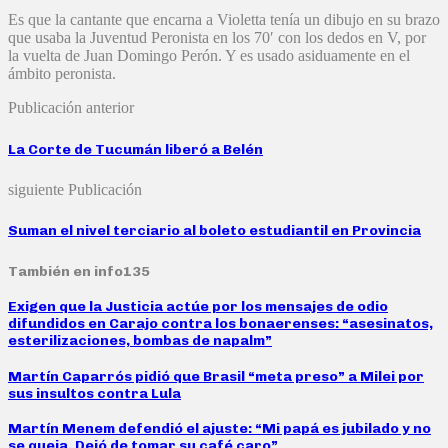
Es que la cantante que encarna a Violetta tenía un dibujo en su brazo
que usaba la Juventud Peronista en los 70′ con los dedos en V, por
la vuelta de Juan Domingo Perón. Y es usado asiduamente en el
ámbito peronista.
Publicación anterior
La Corte de Tucumán liberó a Belén
siguiente Publicación
Suman el nivel terciario al boleto estudiantil en Provincia
También en info135
Exigen que la Justicia actúe por los mensajes de odio
difundidos en Carajo contra los bonaerenses: “asesinatos,
esterilizaciones, bombas de napalm”
Martín Caparrós pidió que Brasil “meta preso” a Milei por
sus insultos contra Lula
Martín Menem defendió el ajuste: “Mi papá es jubilado y no
se queja. Dejó de tomar su café caro”