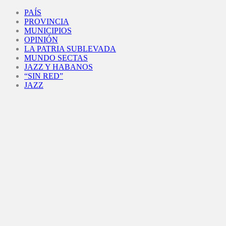
Facebook
Twitter
Instagram
Youtube
PAÍS
PROVINCIA
MUNICIPIOS
OPINIÓN
LA PATRIA SUBLEVADA
MUNDO SECTAS
JAZZ Y HABANOS
“SIN RED”
JAZZ