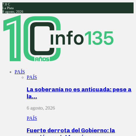
7.8
C
La Plata
8 agosto, 2026
Facebook
Twitter
Instagram
Youtube
PAÍS
PAÍS
La soberanía no es anticuada: pese a
la…
6 agosto, 2026
PAÍS
Fuerte derrota del Gobierno: la