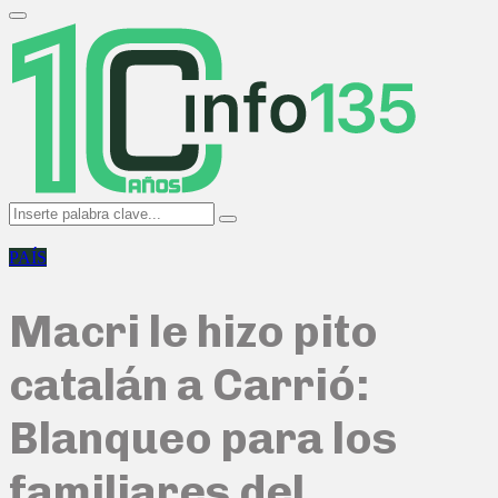
Search
for:
Primary
Menu
Search
Search
for:
PAÍS
Macri le hizo pito
catalán a Carrió:
Blanqueo para los
familiares del