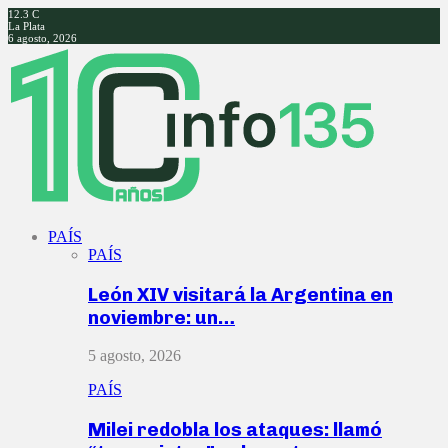
12.3
C
La Plata
6 agosto, 2026
Facebook
Twitter
Instagram
Youtube
PAÍS
PAÍS
León XIV visitará la Argentina en
noviembre: un…
5 agosto, 2026
PAÍS
Milei redobla los ataques: llamó