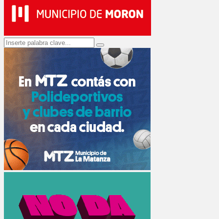
Search
Search
for: