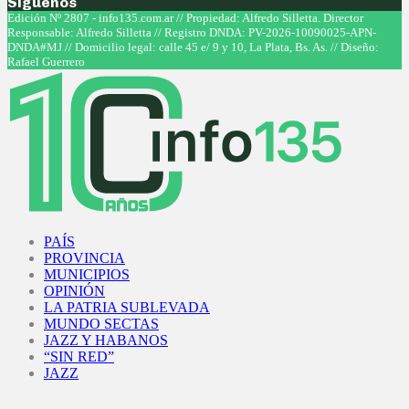
Síguenos
Facebook
Twitter
Instagram
Youtube
Edición Nº 2807 - info135.com.ar // Propiedad: Alfredo Silletta. Director
Responsable: Alfredo Silletta // Registro DNDA: PV-2026-10090025-APN-
DNDA#MJ // Domicilio legal: calle 45 e/ 9 y 10, La Plata, Bs. As. // Diseño:
Rafael Guerrero
Facebook
Twitter
Instagram
Youtube
PAÍS
PROVINCIA
MUNICIPIOS
OPINIÓN
LA PATRIA SUBLEVADA
MUNDO SECTAS
JAZZ Y HABANOS
“SIN RED”
JAZZ