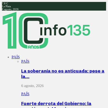
7.8
C
La Plata
8 agosto, 2026
Facebook
Twitter
Instagram
Youtube
PAÍS
PAÍS
La soberanía no es anticuada: pese a
la…
6 agosto, 2026
PAÍS
Fuerte derrota del Gobierno: la