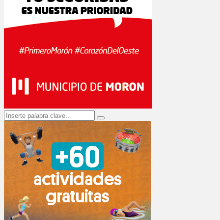
Search
Search
for: