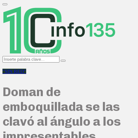
Search
for:
Primary
Menu
Search
Search
for:
"SIN RED"
Doman de
emboquillada se las
clavó al ángulo a los
impresentables