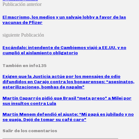
Publicación anterior
El macrismo, los medios y un salvaje lobby a favor de las
vacunas de Pfizer
siguiente Publicación
Escándalo: intendente de Cambiemos viajó a EE.UU. y no
cumplió el aislamiento obligatorio
También en info135
Exigen que la Justicia actúe por los mensajes de odio
difundidos en Carajo contra los bonaerenses: “asesinatos,
esterilizaciones, bombas de napalm”
Martín Caparrós pidió que Brasil “meta preso” a Milei por
sus insultos contra Lula
Martín Menem defendió el ajuste: “Mi papá es jubilado y no
se queja. Dejó de tomar su café caro”
Salir de los comentarios