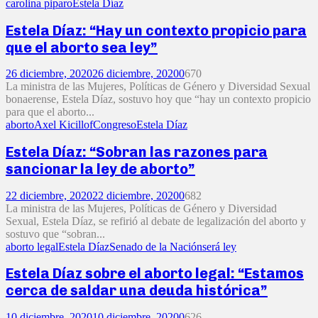
carolina piparo
Estela Díaz
Estela Díaz: “Hay un contexto propicio para
que el aborto sea ley”
26 diciembre, 2020
26 diciembre, 2020
0
670
La ministra de las Mujeres, Políticas de Género y Diversidad Sexual
bonaerense, Estela Díaz, sostuvo hoy que “hay un contexto propicio
para que el aborto...
aborto
Axel Kicillof
Congreso
Estela Díaz
Estela Díaz: “Sobran las razones para
sancionar la ley de aborto”
22 diciembre, 2020
22 diciembre, 2020
0
682
La ministra de las Mujeres, Políticas de Género y Diversidad
Sexual, Estela Díaz, se refirió al debate de legalización del aborto y
sostuvo que “sobran...
aborto legal
Estela Díaz
Senado de la Nación
será ley
Estela Díaz sobre el aborto legal: “Estamos
cerca de saldar una deuda histórica”
10 diciembre, 2020
10 diciembre, 2020
0
626