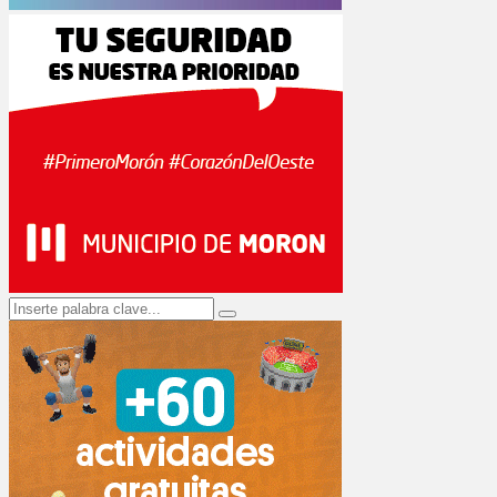
Search
Search
for: