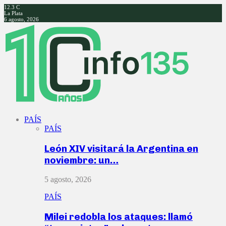
12.3
C
La Plata
6 agosto, 2026
Facebook
Twitter
Instagram
Youtube
PAÍS
PAÍS
León XIV visitará la Argentina en
noviembre: un…
5 agosto, 2026
PAÍS
Milei redobla los ataques: llamó