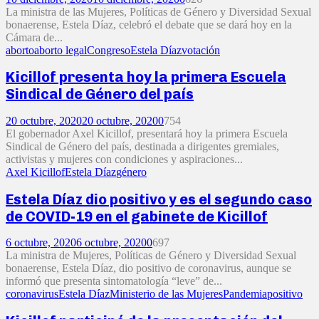
La ministra de las Mujeres, Políticas de Género y Diversidad Sexual
bonaerense, Estela Díaz, celebró el debate que se dará hoy en la
Cámara de...
aborto
aborto legal
Congreso
Estela Díaz
votación
Kicillof presenta hoy la primera Escuela
Sindical de Género del país
20 octubre, 2020
20 octubre, 2020
0
754
El gobernador Axel Kicillof, presentará hoy la primera Escuela
Sindical de Género del país, destinada a dirigentes gremiales,
activistas y mujeres con condiciones y aspiraciones...
Axel Kicillof
Estela Díaz
género
Estela Díaz dio positivo y es el segundo caso
de COVID-19 en el gabinete de Kicillof
6 octubre, 2020
6 octubre, 2020
0
697
La ministra de Mujeres, Políticas de Género y Diversidad Sexual
bonaerense, Estela Díaz, dio positivo de coronavirus, aunque se
informó que presenta sintomatología “leve” de...
coronavirus
Estela Díaz
Ministerio de las Mujeres
Pandemia
positivo