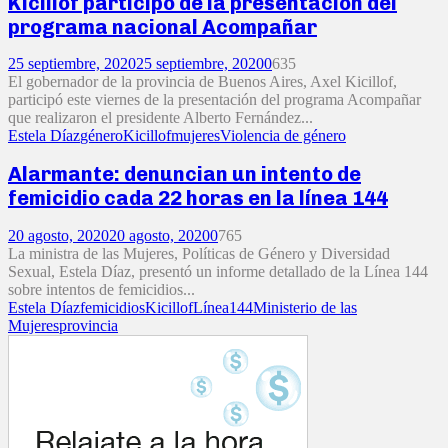
Kicillof participó de la presentación del
programa nacional Acompañar
25 septiembre, 2020
25 septiembre, 2020
0
635
El gobernador de la provincia de Buenos Aires, Axel Kicillof,
participó este viernes de la presentación del programa Acompañar
que realizaron el presidente Alberto Fernández...
Estela Díaz
género
Kicillof
mujeres
Violencia de género
Alarmante: denuncian un intento de
femicidio cada 22 horas en la línea 144
20 agosto, 2020
20 agosto, 2020
0
765
La ministra de las Mujeres, Políticas de Género y Diversidad
Sexual, Estela Díaz, presentó un informe detallado de la Línea 144
sobre intentos de femicidios...
Estela Díaz
femicidios
Kicillof
Línea144
Ministerio de las
Mujeres
provincia