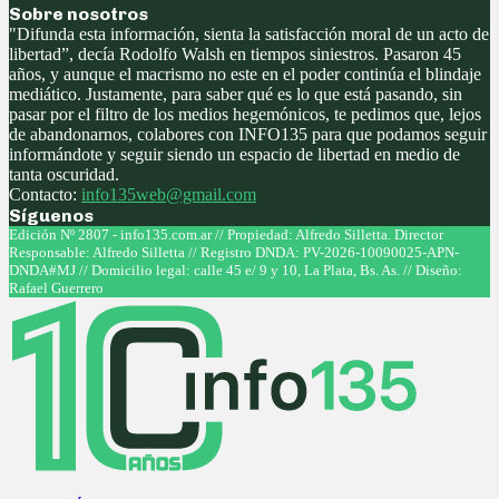
Sobre nosotros
"Difunda esta información, sienta la satisfacción moral de un acto de
libertad”, decía Rodolfo Walsh en tiempos siniestros. Pasaron 45
años, y aunque el macrismo no este en el poder continúa el blindaje
mediático. Justamente, para saber qué es lo que está pasando, sin
pasar por el filtro de los medios hegemónicos, te pedimos que, lejos
de abandonarnos, colabores con INFO135 para que podamos seguir
informándote y seguir siendo un espacio de libertad en medio de
tanta oscuridad.
Contacto:
info135web@gmail.com
Síguenos
Facebook
Twitter
Instagram
Youtube
Edición Nº 2807 - info135.com.ar // Propiedad: Alfredo Silletta. Director
Responsable: Alfredo Silletta // Registro DNDA: PV-2026-10090025-APN-
DNDA#MJ // Domicilio legal: calle 45 e/ 9 y 10, La Plata, Bs. As. // Diseño:
Rafael Guerrero
Facebook
Twitter
Instagram
Youtube