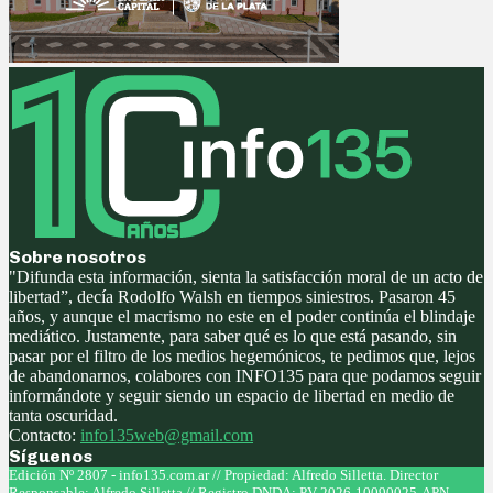
Sobre nosotros
"Difunda esta información, sienta la satisfacción moral de un acto de
libertad”, decía Rodolfo Walsh en tiempos siniestros. Pasaron 45
años, y aunque el macrismo no este en el poder continúa el blindaje
mediático. Justamente, para saber qué es lo que está pasando, sin
pasar por el filtro de los medios hegemónicos, te pedimos que, lejos
de abandonarnos, colabores con INFO135 para que podamos seguir
informándote y seguir siendo un espacio de libertad en medio de
tanta oscuridad.
Contacto:
info135web@gmail.com
Síguenos
Facebook
Twitter
Instagram
Youtube
Edición Nº 2807 - info135.com.ar // Propiedad: Alfredo Silletta. Director
Responsable: Alfredo Silletta // Registro DNDA: PV-2026-10090025-APN-