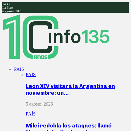
14.4
C
La Plata
6 agosto, 2026
Facebook
Twitter
Instagram
Youtube
PAÍS
PAÍS
León XIV visitará la Argentina en
noviembre: un…
5 agosto, 2026
PAÍS
Milei redobla los ataques: llamó