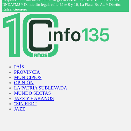
DNDA#MJ // Domicilio legal: calle 45 e/ 9 y 10, La Plata, Bs. As. // Diseño:
Rafael Guerrero
Facebook
Twitter
Instagram
Youtube
PAÍS
PROVINCIA
MUNICIPIOS
OPINIÓN
LA PATRIA SUBLEVADA
MUNDO SECTAS
JAZZ Y HABANOS
“SIN RED”
JAZZ