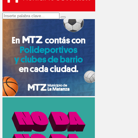
Search
Search
for: