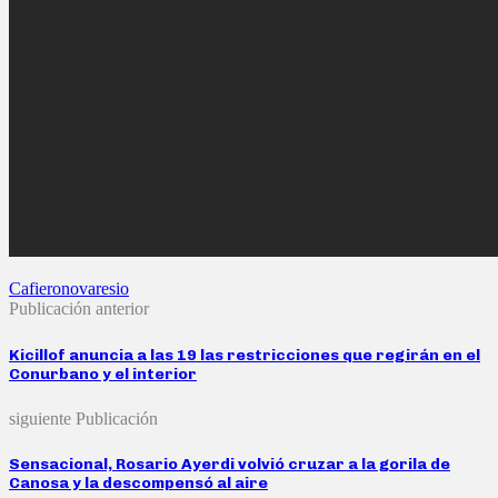
Cafiero
novaresio
Publicación anterior
Kicillof anuncia a las 19 las restricciones que regirán en el
Conurbano y el interior
siguiente Publicación
Sensacional, Rosario Ayerdi volvió cruzar a la gorila de
Canosa y la descompensó al aire