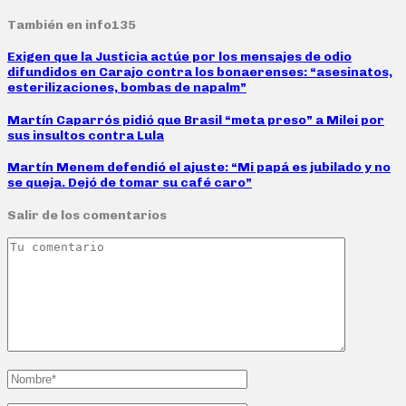
También en info135
Exigen que la Justicia actúe por los mensajes de odio
difundidos en Carajo contra los bonaerenses: “asesinatos,
esterilizaciones, bombas de napalm”
Martín Caparrós pidió que Brasil “meta preso” a Milei por
sus insultos contra Lula
Martín Menem defendió el ajuste: “Mi papá es jubilado y no
se queja. Dejó de tomar su café caro”
Salir de los comentarios