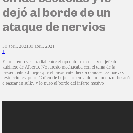
dejó al borde de un
ataque de nervios
30 abril, 2021
30 abril, 2021
1
En una entrevista radial entre el operador macrista y el jefe de
gabinete de Alberto, Novaresio machacaba con el tema de la
presencialidad luego que el presidente diera a conocer las nuevas
restricciones, pero Cafiero le bajó la opereta de un hondazo, lo sacó
a pasear en sulky y lo puso al borde del infarto masivo