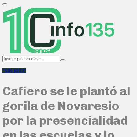
Search
for:
Primary
Menu
Search
Search
for:
"SIN RED"
Cafiero se le plantó al
gorila de Novaresio
por la presencialidad
en las escuelas y lo