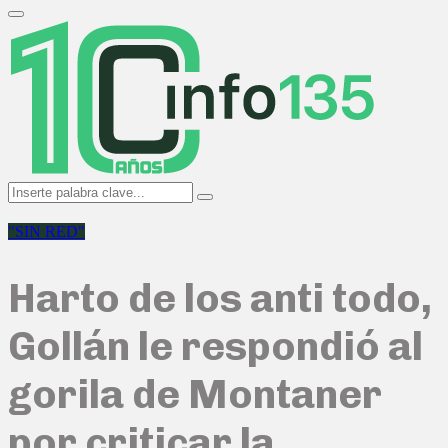
Search
for:
Primary
Menu
Search
Search
for:
"SIN RED"
Harto de los anti todo,
Gollán le respondió al
gorila de Montaner
por criticar la