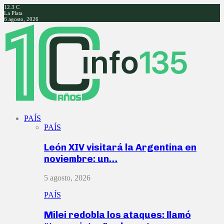
12.3
C
La Plata
6 agosto, 2026
Facebook
Twitter
Instagram
Youtube
PAÍS
PAÍS
León XIV visitará la Argentina en
noviembre: un…
5 agosto, 2026
PAÍS
Milei redobla los ataques: llamó