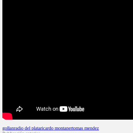
gollan
radio del plata
ricardo montaner
tomas mendez