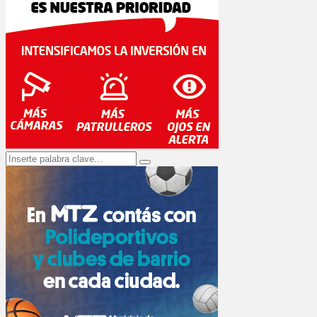
Search
Search
for: