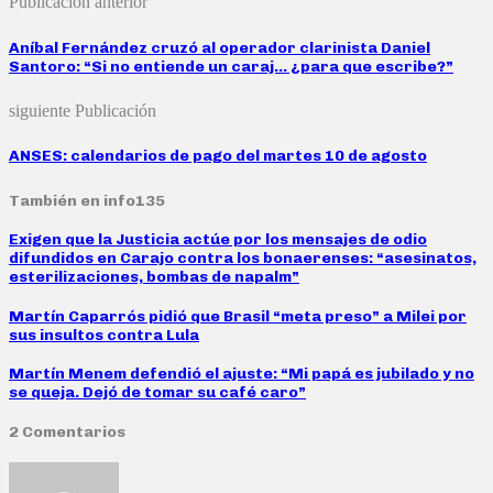
Publicación anterior
Aníbal Fernández cruzó al operador clarinista Daniel
Santoro: “Si no entiende un caraj… ¿para que escribe?”
siguiente Publicación
ANSES: calendarios de pago del martes 10 de agosto
También en info135
Exigen que la Justicia actúe por los mensajes de odio
difundidos en Carajo contra los bonaerenses: “asesinatos,
esterilizaciones, bombas de napalm”
Martín Caparrós pidió que Brasil “meta preso” a Milei por
sus insultos contra Lula
Martín Menem defendió el ajuste: “Mi papá es jubilado y no
se queja. Dejó de tomar su café caro”
2 Comentarios