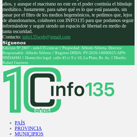
años, y aunque el macrismo no este en el poder continúa el blindaje
mediático. Justamente, para saber qué es lo que está pasando, sin
pasar por el filtro de los medios hegemónicos, te pedimos que, lejos
de abandonarnos, colabores con INFO135 para que podamos seguir
informándote y seguir siendo un espacio de libertad en medio de
tanta oscuridad.
Contacto:
info135web@gmail.com
Síguenos
Facebook
Twitter
Instagram
Youtube
Edición Nº 2807 - info135.com.ar // Propiedad: Alfredo Silletta. Director
Responsable: Alfredo Silletta // Registro DNDA: PV-2026-10090025-APN-
DNDA#MJ // Domicilio legal: calle 45 e/ 9 y 10, La Plata, Bs. As. // Diseño:
Rafael Guerrero
Facebook
Twitter
Instagram
Youtube
PAÍS
PROVINCIA
MUNICIPIOS