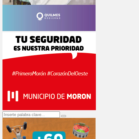
Search
Search
for: