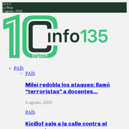
14.3
C
La Plata
6 agosto, 2026
Facebook
Twitter
Instagram
Youtube
PAÍS
PAÍS
Milei redobla los ataques: llamó
“terroristas” a docentes…
4 agosto, 2026
PAÍS
Kicillof sale a la calle contra el