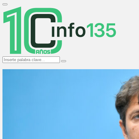
Search
for:
Primary
Menu
Search
Search
for: