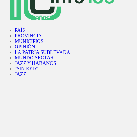
Facebook
Twitter
Instagram
Youtube
PAÍS
PROVINCIA
MUNICIPIOS
OPINIÓN
LA PATRIA SUBLEVADA
MUNDO SECTAS
JAZZ Y HABANOS
“SIN RED”
JAZZ