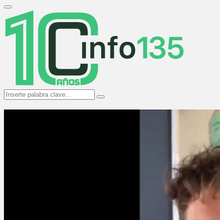
Search
for:
Primary
Menu
Search
Search
for: