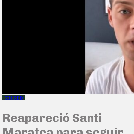
"SIN RED"
Reapareció Santi
Maratea para seguir