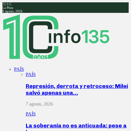
11.5
C
La Plata
8 agosto, 2026
Facebook
Twitter
Instagram
Youtube
PAÍS
PAÍS
Represión, derrota y retroceso: Milei
salvó apenas una…
7 agosto, 2026
PAÍS
La soberanía no es anticuada: pese a