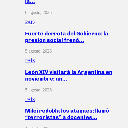
la…
6 agosto, 2026
PAÍS
Fuerte derrota del Gobierno: la
presión social frenó…
5 agosto, 2026
PAÍS
León XIV visitará la Argentina en
noviembre: un…
5 agosto, 2026
PAÍS
Milei redobla los ataques: llamó
“terroristas” a docentes…