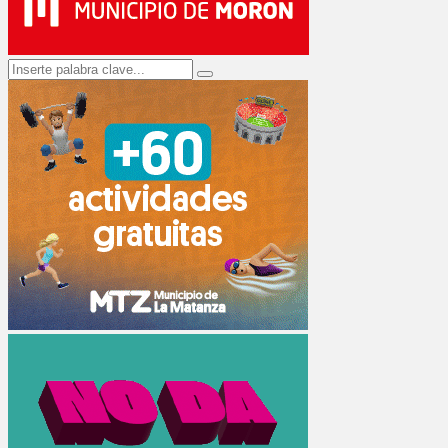
Search
Search
for: