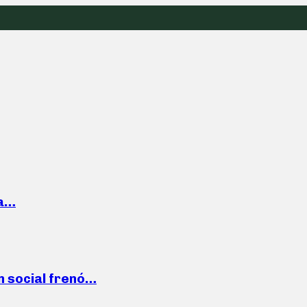
la…
n social frenó…