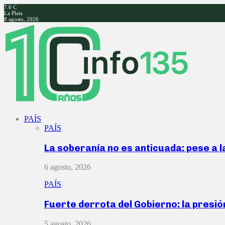
7.6
C
La Plata
8 agosto, 2026
Facebook
Twitter
Instagram
Youtube
PAÍS
PAÍS
La soberanía no es anticuada: pese a 
6 agosto, 2026
PAÍS
Fuerte derrota del Gobierno: la presió
5 agosto, 2026