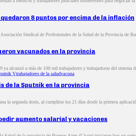
entan a médicos y trabajadores judiciales bonaerenses para negociar la s
y quedaron 8 puntos por encima de la inflación
Asociación Sindical de Profesionales de la Salud de la Provincia de Bu
fueron vacunados en la provincia
 ya alcanzó a más de 100 mil trabajadores y trabajadoras del sistema de
putnik V
trabajadores de la salud
vacuna
 de la Sputnik en la provincia
na la segunda dosis, al cumplirse los 21 días desde la primera aplicació
 pedir aumento salarial y vacaciones
la Salud de la provincia de Buenos Aires (Cicop) iniciaron hoy un paro 