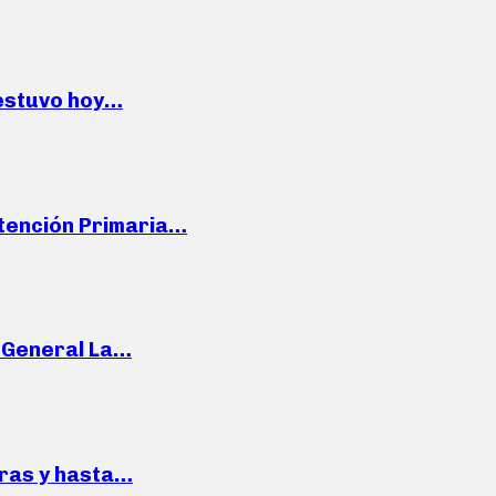
 estuvo hoy…
Atención Primaria…
e General La…
pras y hasta…