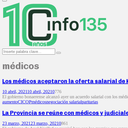
Primary
Menu
Search
Search
for:
médicos
Los médicos aceptaron la oferta salarial de 
10 abril, 2021
10 abril, 2021
0
776
El gobierno bonaerense alcanzó ayer un acuerdo salarial con los médic
aumento
CICOP
médicos
negociación salarial
paritarias
La Provincia se reúne con médicos y judicial
23 marzo, 2021
23 marzo, 2021
0
861