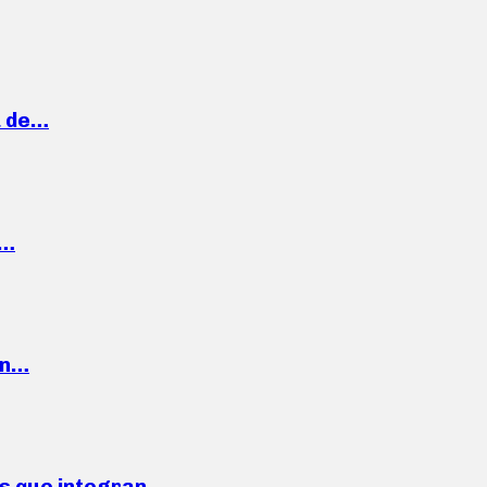
a de…
,…
ón…
ses que integran…