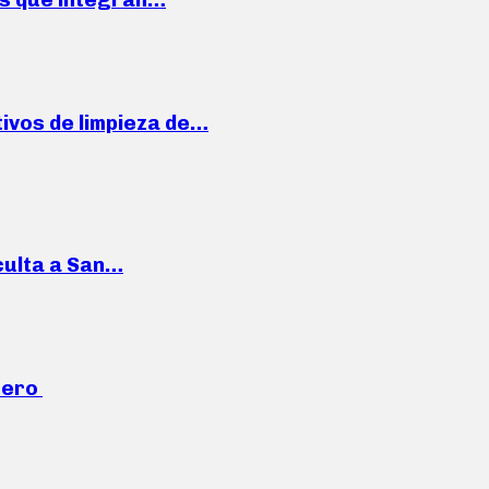
ivos de limpieza de…
culta a San…
mero