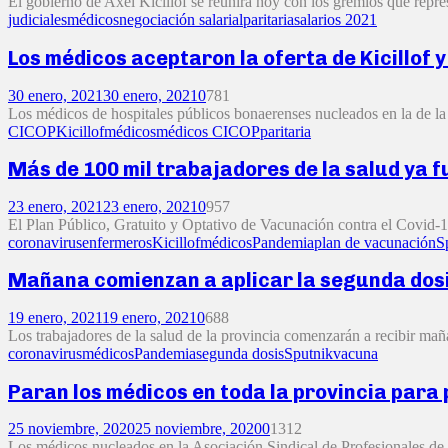
El gobierno de Axel Kicillof se reunirá hoy con los gremios que repres
judiciales
médicos
negociación salarial
paritaria
salarios 2021
Los médicos aceptaron la oferta de Kicillof 
30 enero, 2021
30 enero, 2021
0
781
Los médicos de hospitales públicos bonaerenses nucleados en la de la 
CICOP
Kicillof
médicos
médicos CICOP
paritaria
Más de 100 mil trabajadores de la salud ya 
23 enero, 2021
23 enero, 2021
0
957
El Plan Público, Gratuito y Optativo de Vacunación contra el Covid-19
coronavirus
enfermeros
Kicillof
médicos
Pandemia
plan de vacunación
S
Mañana comienzan a aplicar la segunda dosis
19 enero, 2021
19 enero, 2021
0
688
Los trabajadores de la salud de la provincia comenzarán a recibir maña
coronavirus
médicos
Pandemia
segunda dosis
Sputnik
vacuna
Paran los médicos en toda la provincia para
25 noviembre, 2020
25 noviembre, 2020
0
1312
Los médicos nucleados en la Asociación Sindical de Profesionales de 