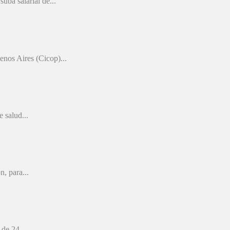
uba salarial de...
enos Aires (Cicop)...
 salud...
n, para...
de 24...