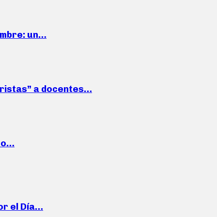
iembre: un…
roristas” a docentes…
cto…
or el Día…