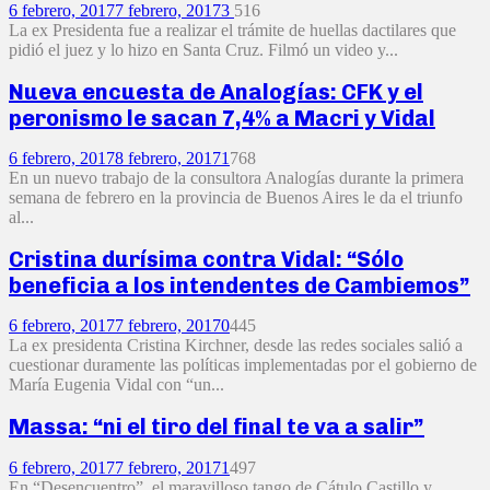
6 febrero, 2017
7 febrero, 2017
3
516
La ex Presidenta fue a realizar el trámite de huellas dactilares que
pidió el juez y lo hizo en Santa Cruz. Filmó un video y...
Nueva encuesta de Analogías: CFK y el
peronismo le sacan 7,4% a Macri y Vidal
6 febrero, 2017
8 febrero, 2017
1
768
En un nuevo trabajo de la consultora Analogías durante la primera
semana de febrero en la provincia de Buenos Aires le da el triunfo
al...
Cristina durísima contra Vidal: “Sólo
beneficia a los intendentes de Cambiemos”
6 febrero, 2017
7 febrero, 2017
0
445
La ex presidenta Cristina Kirchner, desde las redes sociales salió a
cuestionar duramente las políticas implementadas por el gobierno de
María Eugenia Vidal con “un...
Massa: “ni el tiro del final te va a salir”
6 febrero, 2017
7 febrero, 2017
1
497
En “Desencuentro”, el maravilloso tango de Cátulo Castillo y