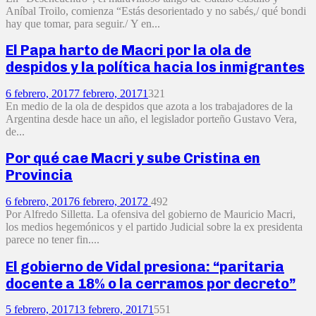
Aníbal Troilo, comienza “Estás desorientado y no sabés,/ qué bondi
hay que tomar, para seguir./ Y en...
El Papa harto de Macri por la ola de
despidos y la política hacia los inmigrantes
6 febrero, 2017
7 febrero, 2017
1
321
En medio de la ola de despidos que azota a los trabajadores de la
Argentina desde hace un año, el legislador porteño Gustavo Vera,
de...
Por qué cae Macri y sube Cristina en
Provincia
6 febrero, 2017
6 febrero, 2017
2
492
Por Alfredo Silletta. La ofensiva del gobierno de Mauricio Macri,
los medios hegemónicos y el partido Judicial sobre la ex presidenta
parece no tener fin....
El gobierno de Vidal presiona: “paritaria
docente a 18% o la cerramos por decreto”
5 febrero, 2017
13 febrero, 2017
1
551