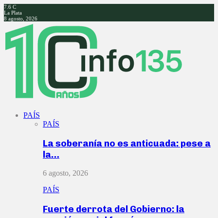
7.6
C
La Plata
8 agosto, 2026
Facebook
Twitter
Instagram
Youtube
PAÍS
PAÍS
La soberanía no es anticuada: pese a
la…
6 agosto, 2026
PAÍS
Fuerte derrota del Gobierno: la