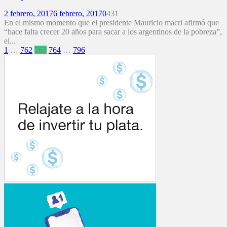
2 febrero, 2017
6 febrero, 2017
0
431
En el mismo momento que el presidente Mauricio macri afirmó que
“hace falta crecer 20 años para sacar a los argentinos de la pobreza”,
el...
Paginación
1
…
762
763
764
…
796
de
entradas