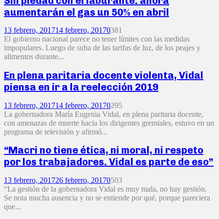
Sin piedad con el laburante: ahora
aumentarán el gas un 50% en abril
13 febrero, 2017
14 febrero, 2017
0
381
El gobierno nacional parece no tener límites con las medidas
impopulares. Luego de suba de las tarifas de luz, de los peajes y
alimentos durante...
En plena paritaria docente violenta, Vidal
piensa en ir a la reelección 2019
13 febrero, 2017
14 febrero, 2017
0
295
La gobernadora María Eugenia Vidal, en plena paritaria docente,
con amenazas de muerte hacia los dirigentes gremiales, estuvo en un
programa de televisión y afirmó...
“Macri no tiene ética, ni moral, ni respeto
por los trabajadores. Vidal es parte de eso”
13 febrero, 2017
26 febrero, 2017
0
503
“La gestión de la gobernadora Vidal es muy mala, no hay gestión.
Se nota mucha ausencia y no se entiende por qué, porque pareciera
que...