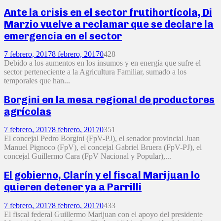
Ante la crisis en el sector frutihortícola, Di
Marzio vuelve a reclamar que se declare la
emergencia en el sector
7 febrero, 2017
8 febrero, 2017
0
428
Debido a los aumentos en los insumos y en energía que sufre el
sector perteneciente a la Agricultura Familiar, sumado a los
temporales que han...
Borgini en la mesa regional de productores
agrícolas
7 febrero, 2017
8 febrero, 2017
0
351
El concejal Pedro Borgini (FpV-PJ), el senador provincial Juan
Manuel Pignoco (FpV), el concejal Gabriel Bruera (FpV-PJ), el
concejal Guillermo Cara (FpV Nacional y Popular),...
El gobierno, Clarín y el fiscal Marijuan lo
quieren detener ya a Parrilli
7 febrero, 2017
8 febrero, 2017
0
433
El fiscal federal Guillermo Marijuan con el apoyo del presidente