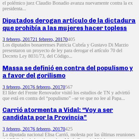
el polémico juez Claudio Bonadio avanza nuevamente contra la ex
presidenta...
Diputados derogan artículo de la dictadura
que prohibía a las mujeres hacer topless
3 febrero, 2017
21 febrero, 2017
0
405
Los diputados bonaerenses Patricia Cubría y Gustavo Di Marzio
presentaron un proyecto de ley para derogar el artículo 70 del
Decreto Ley 8031/73, del Código...
Massa se definió en contra del populismo y
a favor del gorilismo
3 febrero, 2017
6 febrero, 2017
0
567
El líder del Frente Renovador visitó los estudios de TN y advirtió
que está en contra del “populismo” –se ve que no lee al Papa...
Carrió atormenta a Vidal: “Voy a ser
candidata por la Provincia”
3 febrero, 2017
6 febrero, 2017
0
425
La diputada nacional Elisa Carrió, molesta por las últimas reuniones