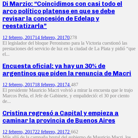
Di Marzio: “Coincidimos con casi todo el
arco político platense en que se debe
revisar la concesión de Edelap y
reestatizarla”
12 febrero, 2017
14 febrero, 2017
0
278
El legislador del bloque Peronismo para la Victoria cuestionó las
prestaciones del servicio de luz en la ciudad de La Plata y pidió “que
el...
Encuesta oficial: ya hay un 30% de
argentinos que piden la renuncia de Macri
12 febrero, 2017
18 febrero, 2017
4
487
El presidente Mauricio Macri volvió a mirar la encuesta que le trajo
Marcos Peña, el Jefe de Gabinete, y empalideció: el 30 por ciento
de...
Cristina regresó a Capital y empieza a
caminar la provincia de Buenos Aires
12 febrero, 2017
22 febrero, 2017
2
662
Más allá de la campaña brutal del gobierno de Mauricio Macri, los