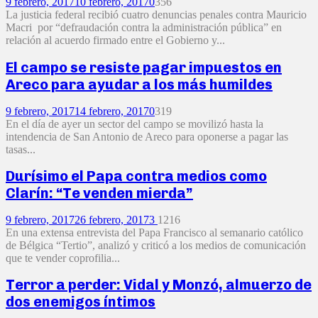
9 febrero, 2017
10 febrero, 2017
0
356
La justicia federal recibió cuatro denuncias penales contra Mauricio
Macri por “defraudación contra la administración pública” en
relación al acuerdo firmado entre el Gobierno y...
El campo se resiste pagar impuestos en
Areco para ayudar a los más humildes
9 febrero, 2017
14 febrero, 2017
0
319
En el día de ayer un sector del campo se movilizó hasta la
intendencia de San Antonio de Areco para oponerse a pagar las
tasas...
Durísimo el Papa contra medios como
Clarín: “Te venden mierda”
9 febrero, 2017
26 febrero, 2017
3
1216
En una extensa entrevista del Papa Francisco al semanario católico
de Bélgica “Tertio”, analizó y criticó a los medios de comunicación
que te vender coprofilia...
Terror a perder: Vidal y Monzó, almuerzo de
dos enemigos íntimos